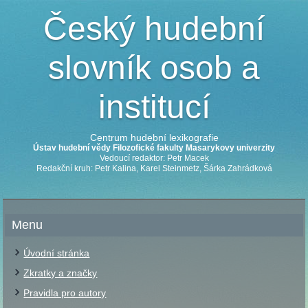
Český hudební
slovník osob a
institucí
Centrum hudební lexikografie
Ústav hudební vědy Filozofické fakulty Masarykovy univerzity
Vedoucí redaktor: Petr Macek
Redakční kruh: Petr Kalina, Karel Steinmetz, Šárka Zahrádková
Menu
Úvodní stránka
Zkratky a značky
Pravidla pro autory