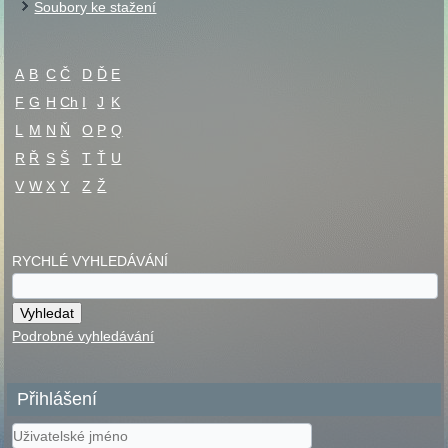
Soubory ke stažení
A
B
C
Č
D
Ď
E
F
G
H
Ch
I
J
K
L
M
N
Ň
O
P
Q
R
Ř
S
Š
T
Ť
U
V
W
X
Y
Z
Ž
RYCHLÉ VYHLEDÁVÁNÍ
Podrobné vyhledávání
Přihlášení