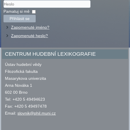
Uživatelské
jméno
Heslo
Pamatuj si mě
Přihlásit se
Zapomenuté jméno?
Zapomenuté heslo?
CENTRUM HUDEBNÍ LEXIKOGRAFIE
Ústav hudební vědy
Filozofická fakulta
Masarykova univerzita
Arna Nováka 1
602 00 Brno
Tel: +420 5 49494623
Fax: +420 5 49497478
Email:
slovnik@phil.muni.cz