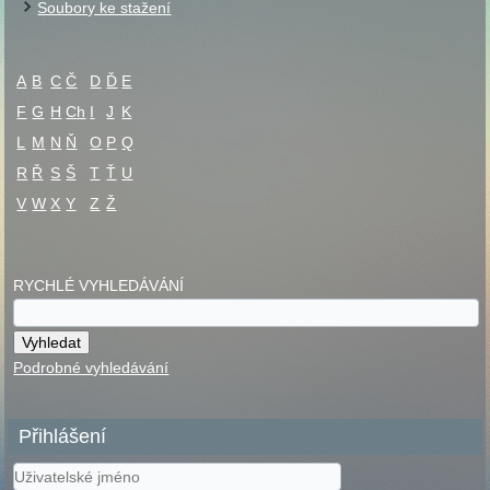
Soubory ke stažení
A
B
C
Č
D
Ď
E
F
G
H
Ch
I
J
K
L
M
N
Ň
O
P
Q
R
Ř
S
Š
T
Ť
U
V
W
X
Y
Z
Ž
RYCHLÉ VYHLEDÁVÁNÍ
Podrobné vyhledávání
Přihlášení