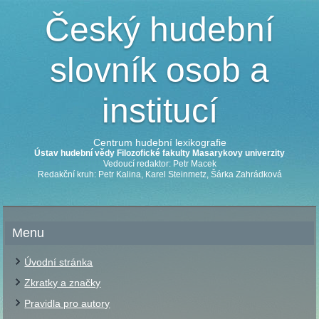
Český hudební
slovník osob a
institucí
Centrum hudební lexikografie
Ústav hudební vědy Filozofické fakulty Masarykovy univerzity
Vedoucí redaktor: Petr Macek
Redakční kruh: Petr Kalina, Karel Steinmetz, Šárka Zahrádková
Menu
Úvodní stránka
Zkratky a značky
Pravidla pro autory