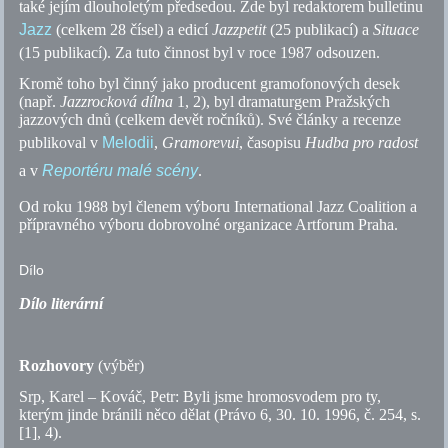
také jejím dlouholetým předsedou. Zde byl redaktorem bulletinu
Jazz
(celkem 28 čísel) a edicí
Jazzpetit
(25 publikací) a
Situace
(15 publikací). Za tuto činnost byl v roce 1987 odsouzen.
Kromě toho byl činný jako producent gramofonových desek
(
např.
Jazzrocková dílna
1, 2), byl dramaturgem Pražských
jazzových dnů (celkem devět ročníků). Své články a recenze
publikoval v
Melodii
,
Gramorevui
, časopisu
Hudba pro radost
a v
Reportéru malé scény
.
Od roku 1988 byl členem výboru International Jazz Coalition a
přípravného výboru dobrovolné organizace Artforum Praha.
Dílo
Dílo literární
Rozhovory
(výběr)
Srp, Karel – Kováč, Petr: Byli jsme hromosvodem pro ty,
kterým jinde bránili něco dělat (Právo 6, 30. 10. 1996,
č.
254,
s.
[1], 4).