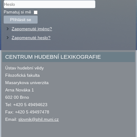
Uživatelské
jméno
Heslo
Pamatuj si mě
Přihlásit se
Zapomenuté jméno?
Zapomenuté heslo?
CENTRUM HUDEBNÍ LEXIKOGRAFIE
Ústav hudební vědy
Filozofická fakulta
Masarykova univerzita
Arna Nováka 1
602 00 Brno
Tel: +420 5 49494623
Fax: +420 5 49497478
Email:
slovnik@phil.muni.cz