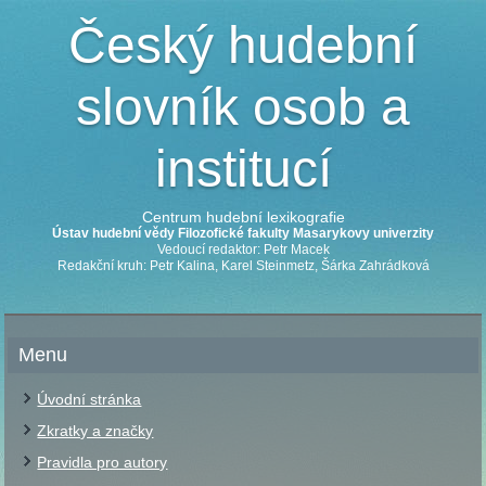
Český hudební
slovník osob a
institucí
Centrum hudební lexikografie
Ústav hudební vědy Filozofické fakulty Masarykovy univerzity
Vedoucí redaktor: Petr Macek
Redakční kruh: Petr Kalina, Karel Steinmetz, Šárka Zahrádková
Menu
Úvodní stránka
Zkratky a značky
Pravidla pro autory