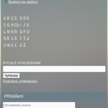
Soubory ke stažení
A
B
C
Č
D
Ď
E
F
G
H
Ch
I
J
K
L
M
N
Ň
O
P
Q
R
Ř
S
Š
T
Ť
U
V
W
X
Y
Z
Ž
RYCHLÉ VYHLEDÁVÁNÍ
Podrobné vyhledávání
Přihlášení