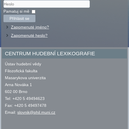
Uživatelské
jméno
Heslo
Pamatuj si mě
Přihlásit se
Zapomenuté jméno?
Zapomenuté heslo?
CENTRUM HUDEBNÍ LEXIKOGRAFIE
Ústav hudební vědy
Filozofická fakulta
Masarykova univerzita
Arna Nováka 1
602 00 Brno
Tel: +420 5 49494623
Fax: +420 5 49497478
Email:
slovnik@phil.muni.cz