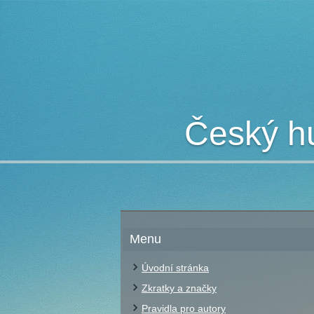
Český hu
Menu
Úvodní stránka
Zkratky a značky
Pravidla pro autory