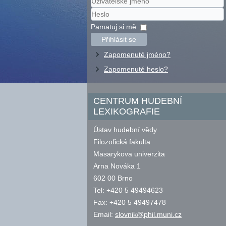
Uživatelské
jméno
Heslo
Pamatuj si mě
Přihlásit se
Zapomenuté jméno?
Zapomenuté heslo?
CENTRUM HUDEBNÍ
LEXIKOGRAFIE
Ústav hudební vědy
Filozofická fakulta
Masarykova univerzita
Arna Nováka 1
602 00 Brno
Tel: +420 5 49494623
Fax: +420 5 49497478
Email:
slovnik@phil.muni.cz