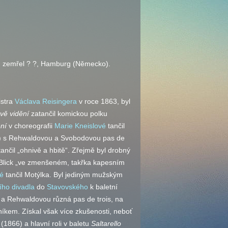
ha, zemřel ? ?, Hamburg (Německo).
istra
Václava Reisingera
v roce 1863, byl
ově vidění
zatančil komickou polku
ění
v choreografii
Marie Kneislové
tančil
5) s Rehwaldovou a Svobodovou pas de
ančil „ohnivě a hbitě“. Zřejmě byl drobný
hn Blick „ve zmenšeném, takřka kapesním
vé
tančil Motýlka. Byl jediným mužským
ího divadla
do
Stavovského
k baletní
u a Rehwaldovou různá pas de trois, na
níkem. Získal však více zkušenosti, neboť
(1866) a hlavní roli v baletu
Saltarello