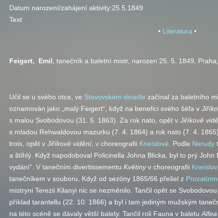
Datum narození/zahájení aktivity:
25.5.1849
Text
•
Literatura
•
Feigert
, Emil
, tanečník a baletní mistr, narozen 25. 5. 1849, Pra
Učil se u svého otce, ve
Stavovském divadle
začínal za baletního m
oznamován jako „malý Feigert“, když na benefici svého šéfa v
Jiřík
s malou Svobodovou (31. 5. 1863). Za rok nato, opět v
Jiříkově vid
s mladou Rehwaldovou mazurku (7. 4. 1864) a rok nato (7. 4. 186
trois, opět v
Jiříkově vidění
, v choreografii
Kneislové
. Podle
Nerudy
t
a štíhlý. Když napodoboval Policinella Johna Blicka, byl to prý Jo
vydání“. V tanečním divertissementu
Květiny
v choreografii
Kneislo
tanečníkem v souboru. Když od sezóny 1865/66 přešel z
Prozatímn
mistryni Terezii Kilanyi nic se nezměnilo. Tančil opět se Svobodovo
příklad tarantellu (22. 10. 1866) a byl i tam jediným mužským taneč
na této scéně se dávaly větší balety. Tančil roli Fauna v baletu
Alfea