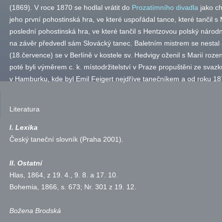
(1869). V roce 1870 se hodlal vrátit do
Prozatímního divadla
jako ch
jeho první pohostinská hra, ve které uspořádal tance, které tančil s
poslední pohostinská hra, ve které tančil s Hentzovou polský národ
na závěr předvedl sám Slovácký tanec. Baletním mistrem se nestal a
(18.července) se v Berlíně v kostele
sv.
Hedvigy oženil s Marií roz
poté byli výměrem c. k. místodržitelství v Praze propuštěni ze svaz
v Hamburku, kde byl Emil Feigert nejdříve tanečníkem a od roku 18
Literatura
I. Lexika
Český taneční slovník (Praha 2001).
II. Ostatní
Hlas, 1864, z 19. 4., 9. 8. a 17. 10.
Bohemia, 1866,
s.
673; Nr. 301 z 19. 12.
Božena Brodská