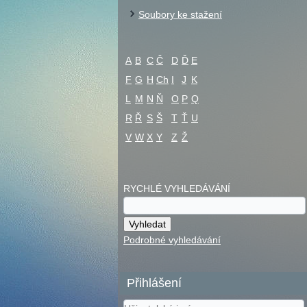
Soubory ke stažení
A
B
C
Č
D
Ď
E
F
G
H
Ch
I
J
K
L
M
N
Ň
O
P
Q
R
Ř
S
Š
T
Ť
U
V
W
X
Y
Z
Ž
RYCHLÉ VYHLEDÁVÁNÍ
Podrobné vyhledávání
Přihlášení