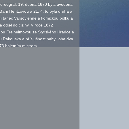
oreograf. 19. dubna 1870 byla uvedena
 Marií Hentzovou a 21. 4. to byla druhá a
ní tanec Varsovienne a komickou polku a
 odjel do ciziny. V roce 1872
enou Freiheimovou ze Štýrského Hradce a
ku Rakouska a příslušnost nabyli oba dva
73 baletním mistrem.