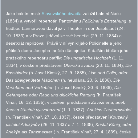
Jako baletní mistr
Stavovského divadla
založil baletní školu
(1834) a vytvořil repertoár. Pantomimu
Pollicinel
´s Entstehung
s
hudbou
Lannerovou dával již v Theater in der Josefstadt (24.
10. 1833) a v Praze ji dával ke své benefici (29. 11. 1834) a
desetkrát reprizoval. Právě v ní vynikl jako Policinelle a jeho
pětiletá dcera Josepha tančila důstojníka. K dalším titulům jeho
pražského repertoáru patřily:
Die ungarische Hochzeit
(1. 11.
1834), v českém představení
Uherská svatba
(23. 11. 1834),
Die
Fassbinder
(h. Josef Kinský, 27. 9. 1835),
Lise und Colin, oder
Das übelgehütete Mädchen
(h. neudána, 20. 6. 1836),
Die
Verlobten und Verliebten
(h. Josef Kinský, 30. 6. 1836),
Die
Gefangene oder Raub und glückliche Rettung
(h. František
Vinař, 16. 12. 1836), v českém představení
Zavězněná
, aneb
únos a šťastné vysvobození
(1. 1. 1837),
Arlekins
Zauberpistolet
(h. František Vinař, 27. 10. 1837), české představení
Kouzelný
pistolet Arlekýnův
(26. 11. 1837 a 7. 1. 1838),
Kristal-König, oder
Arlekýn als Tanzmeister
( h. František Vinař, 27. 4. 1839), české