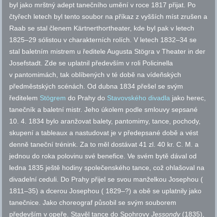
byl jako mrštný adept tanečního umění v roce 1817 přijat. Po
čtyřech letech byl tento soubor na příkaz z vyšších míst zrušen a
Raab se stal členem Kärtnerthortheater, kde byl pak v letech
1825–29 sólistou v charakterních rolích. V letech 1832–34 se
stal baletním mistrem u ředitele Augusta Stögra v Theater in der
Josefstadt. Zde se uplatnil především v roli Policinella
v pantomimách, tak oblíbených v té době na vídeňských
předměstských scénách. Od dubna 1834 přešel se svým
ředitelem
Stögrem
do Prahy do
Stavovského divadla
jako herec,
tanečník a baletní mistr. Jeho úkolem podle smlouvy sepsané
10. 4. 1834 bylo aranžovat balety, pantomimy, tance, pochody,
skupení a tableaux a nastudovat je v předepsané době a vést
denně taneční trénink. Za to měl dostávat 41 zl. 40 kr. C. M. a
jednou do roka polovinu své benefice. Ve svém bytě dával od
ledna 1835 ještě hodiny společenského tance, což ohlašoval na
divadelní ceduli. Do Prahy přijel se svou manželkou Josephou (
1811–35) a dcerou Josephou ( 1829–?) a obě se uplatnily jako
tanečnice. Jako choreograf působil se svým souborem
především v opeře. Stavěl tance do Spohrovy
Jessondy
(1835),