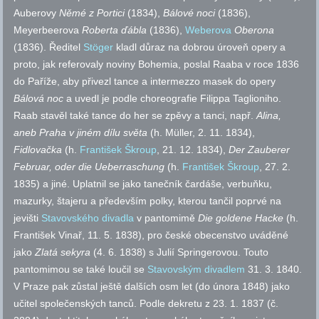
Auberovy
Němé z Portici
(1834),
Bálové noci
(1836),
Meyerbeerova
Roberta
ďábla
(1836),
Weberova
Oberona
(1836). Ředitel
Stöger
kladl důraz na dobrou úroveň opery a
proto, jak referovaly noviny Bohemia, poslal Raaba v roce 1836
do Paříže, aby přivezl tance a intermezzo masek do opery
Bálová noc
a uvedl je podle choreografie Filippa Taglioniho.
Raab stavěl také tance do her se zpěvy a tanci,
např.
Alina
,
aneb Praha v jiném dílu světa
(h. Müller, 2. 11. 1834),
Fidlovačka
(h.
František Škroup
, 21. 12. 1834),
Der Zauberer
Februar, oder die Ueberraschung
(h.
František Škroup
, 27. 2.
1835) a jiné. Uplatnil se jako tanečník čardáše, verbuňku,
mazurky, štajeru a především polky, kterou tančil poprvé na
jevišti
Stavovského divadla
v pantomimě
Die goldene Hacke
(h.
František Vinař, 11. 5. 1838), pro české obecenstvo uváděné
jako
Zlatá sekyra
(4. 6. 1838) s Julií Springerovou. Touto
pantomimou se také loučil se
Stavovským divadlem
31. 3. 1840.
V Praze pak zůstal ještě dalších osm let (do února 1848) jako
učitel společenských tanců. Podle dekretu z 23. 1. 1837 (
č.