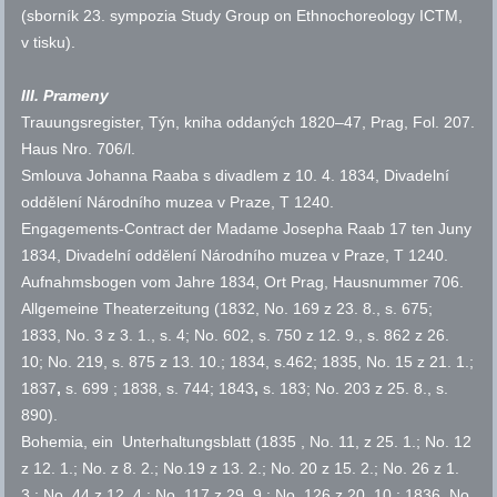
(sborník 23. sympozia Study Group on Ethnochoreology ICTM,
v tisku).
III. Prameny
Trauungsregister, Týn, kniha oddaných 1820–47, Prag, Fol. 207.
Haus Nro. 706/l.
Smlouva Johanna Raaba s divadlem z 10. 4. 1834, Divadelní
oddělení Národního muzea v Praze, T 1240.
Engagements-Contract der Madame Josepha Raab 17 ten Juny
1834, Divadelní oddělení Národního muzea v Praze, T 1240.
Aufnahmsbogen vom Jahre 1834, Ort Prag, Hausnummer 706.
Allgemeine Theaterzeitung (1832, No. 169 z 23. 8.,
s.
675;
1833, No. 3 z 3. 1.,
s.
4; No. 602,
s.
750 z 12. 9.,
s.
862 z 26.
10; No. 219,
s.
875 z 13. 10.; 1834, s.462; 1835, No. 15 z 21. 1.;
1837
,
s. 699 ; 1838,
s.
744; 1843
,
s.
183; No. 203 z 25. 8.,
s.
890).
Bohemia, ein Unterhaltungsblatt (1835 , No. 11, z 25. 1.; No. 12
z 12. 1.; No. z 8. 2.; No.19 z 13. 2.; No. 20 z 15. 2.; No. 26 z 1.
3.; No. 44 z 12. 4.; No. 117 z 29. 9.; No. 126 z 20. 10.; 1836
,
No.