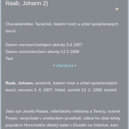
Raab, Johann 2)
Charakteristika:
Tanečník, baletní mistr a učitel společenských
tanců
Datum narození/zahájení aktivity:
3.4.1807
Datum úmrtí/ukončení aktivity:
13.2.1888
Text
•
Literatura
•
Raab
, Johann,
tanečník, baletní mistr a učitel společenských
tanců, narozen 3. 4. 1807, Vídeň, zemřel 13. 2. 1888, tamtéž.
Jako syn Josefa Raaba, vídeňského měšťana a Terezy, rozené
Preyer, nevyrůstal v uměleckém prostředí, zlákal ho však tehdy
populární Horscheltův dětský balet v Divadle na Vídeňce, kam