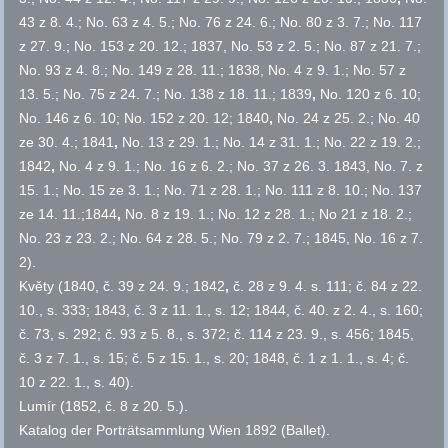
43 z 8. 4.; No. 63 z 4. 5.; No. 76 z 24. 6.; No. 80 z 3. 7.; No. 117
z 27. 9.; No. 153 z 20. 12.; 1837, No. 53 z 2. 5.; No. 87 z 21. 7.;
No. 93 z 4. 8.; No. 149 z 28. 11.; 1838, No. 4 z 9. 1.; No. 57 z
13. 5.; No. 75 z 24. 7.; No. 138 z 18. 11.; 1839
,
No. 120 z 6. 10;
No. 146 z 6. 10; No. 152 z 20. 12; 1840
,
No. 24 z 25. 2.; No. 40
ze 30. 4.; 1841
,
No. 13 z 29. 1.; No. 14 z 31. 1.; No. 22 z 19. 2.;
1842
,
No. 4 z 9. 1.; No. 16 z 6. 2.; No. 37 z 26. 3. 1843, No. 7. z
15. 1.; No. 15 ze 3. 1.; No. 71 z 28. 1.; No. 111 z 8. 10.; No. 137
ze 14. 11.;1844
,
No. 8 z 19. 1.; No. 12 z 28. 1.; No 21 z 18. 2.;
No. 23 z 23. 2.; No. 64 z 28. 5.; No. 79 z 2. 7.; 1845, No. 16 z 7.
2).
Květy (1840,
č.
39 z 24. 9.; 1842
,
č.
28 z 9. 4.
s.
111;
č.
84 z 22.
10.,
s.
333; 1843,
č.
3 z 11. 1.,
s.
12; 1844,
č.
40. z 2. 4.,
s.
160;
č.
73,
s.
292;
č.
93 z 5. 8.,
s.
372;
č.
114 z 23. 9.,
s.
456; 1845,
č.
3 z 7. 1.,
s.
15;
č.
5 z 15. 1.,
s.
20; 1848,
č.
1 z 1. 1.,
s.
4;
č.
10 z 22. 1.,
s.
40).
Lumír (1852,
č.
8 z 20. 5.).
Katalog der Porträtsammlung Wien 1892 (Ballet).