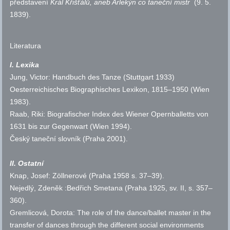
představení
Král Křišťálů, aneb Arlekýn co taneční mistr
(9. 5.
1839).
Literatura
I. Lexika
Jung, Victor: Handbuch des Tanze (Stuttgart 1933)
Oesterreichisches Biographisches Lexikon, 1815–1950 (Wien
1983).
Raab, Riki: Biografischer Index des Wiener Opernballetts von
1631 bis zur Gegenwart (Wien 1994).
Český taneční slovník (Praha 2001).
II. Ostatní
Knap, Josef: Zöllnerové (Praha 1958 s. 37–39).
Nejedlý, Zdeněk :Bedřich Smetana (Praha 1925,
sv.
II,
s.
357–
360).
Gremlicová, Dorota: The role of the dance/ballet master in the
transfer of dances through the different social environments