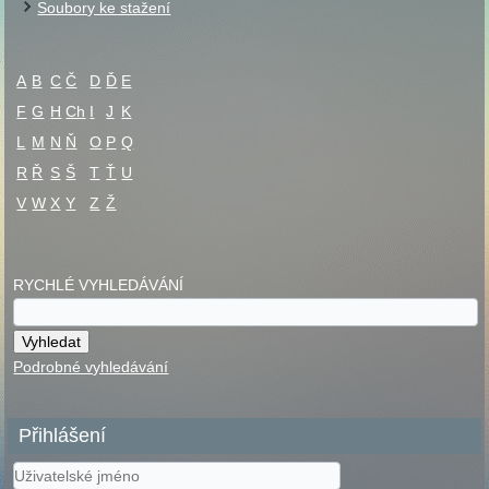
Soubory ke stažení
A
B
C
Č
D
Ď
E
F
G
H
Ch
I
J
K
L
M
N
Ň
O
P
Q
R
Ř
S
Š
T
Ť
U
V
W
X
Y
Z
Ž
RYCHLÉ VYHLEDÁVÁNÍ
Podrobné vyhledávání
Přihlášení