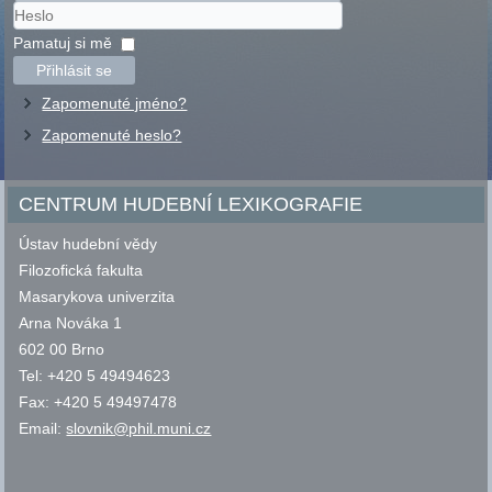
Uživatelské
jméno
Heslo
Pamatuj si mě
Přihlásit se
Zapomenuté jméno?
Zapomenuté heslo?
CENTRUM HUDEBNÍ LEXIKOGRAFIE
Ústav hudební vědy
Filozofická fakulta
Masarykova univerzita
Arna Nováka 1
602 00 Brno
Tel: +420 5 49494623
Fax: +420 5 49497478
Email:
slovnik@phil.muni.cz