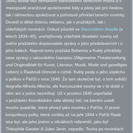
2884) dostal titul zemského stavovského tanečního mistra a v
masopustě aranžoval společenské bály a plesy jak pro českou,
tak i německou společnost a pohotově přinášel taneční novinky.
Dovedl si dělat dobrou reklamu, jak v pražských, tak i
vídeňských novinách. Dokud působil ve
Stavovském divadle
(v
letech 1834–40), uveřejňovaly vídeňské divadelní noviny od
svého pražského dopisovatele zprávy o jeho představeních i o
jeho bálech. Naproti tomu pražská Bohemia a Květy přinášely
zase zprávy z rakouského časopisu (Allgemeine Theaterzeitung
und Originalblatt für Kunst, Literatur, Musik, Mode und geselliges
Leben) o Raabově činnosti v cizině. Květy psaly o jeho úspěchu
s polkou v Paříži v roce 1840. Že tam skutečně byl, o tom svědčí
litografie Alfreda Alberta, ale francouzské noviny se v té době o
něm ani o polce nezmiňují. Už v prosinci 1840 uspořádal
v pražském Konviktském sále dětský bál, na kterém uvedl
mnoho quadrille, které přivezl jako novinku z Paříže. U pravé
konjunktury polky, která vznikla až na jaře 1844 v Paříži Raab
sice byl, ale jeho jméno u oficiálních referentů, jako byl
Théophile Gautier či Jules Janin, nepadlo. Touha po novinkách