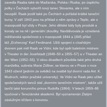
zavedla Raaba také do Maďarska, Polska i Ruska; po úspěchu
polky v Čechách vytvořil nový tanec Slovanka, ale s ním
neuspěl. Raab jezdil také po Čechách a pořádal krátké taneční
kursy. V září 1843 jsou na příklad o něm zprávy z Teplic, ale o
masopustě byl vždy v Praze. Jeho dětské bály byly proslulé a
konaly se na ně i generální zkoušky. Navštěvovala je vznešená
měšťanská společnost a v masopustě 1844 a 1845 přišel
též „Erzherzog“ Karl Ferdinand. Užší spojení s císařským
dvorem pak měl Raab ve Vídni, kde byl opět baletním mistrem
v Theater in der Josefstadt (1848–50 a 1855–57) a v Theater an
der Wien (1852–55). V obou divadlech působila také jeho druhá
manželka, subreta Marie Zöllner, se kterou se v Praze v roce
1843 oženil (jedním ze svědků na svatbě byl dvorní rada Ant. K.
Mudroch, rektor pražské university). Ve Vídni se Raab jako učitel
společenských tanců stal „dvorním tanečním mistrem“, takže učil
tančit také korunního prince Rudolfa (1864). V letech 1859–86
vyučoval v Tereziánské akademii. Byl vyznamenán Zlatým
záslužným křížem s korunou.