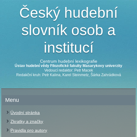
Český hudební
slovník osob a
institucí
Centrum hudební lexikografie
Ústav hudební vědy Filozofické fakulty Masarykovy univerzity
Vedoucí redaktor: Petr Macek
Redakční kruh: Petr Kalina, Karel Steinmetz, Šárka Zahrádková
Menu
Úvodní stránka
Zkratky a značky
Pravidla pro autory