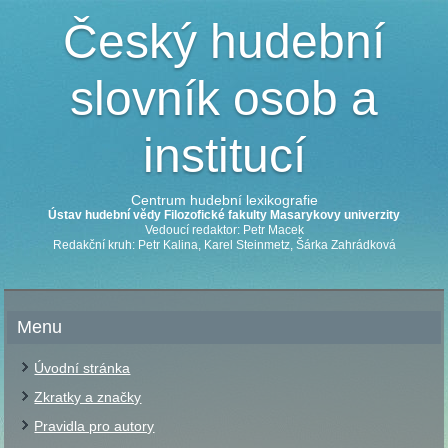
Český hudební
slovník osob a
institucí
Centrum hudební lexikografie
Ústav hudební vědy Filozofické fakulty Masarykovy univerzity
Vedoucí redaktor: Petr Macek
Redakční kruh: Petr Kalina, Karel Steinmetz, Šárka Zahrádková
Menu
Úvodní stránka
Zkratky a značky
Pravidla pro autory