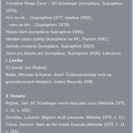
František Ringo Čech – Jiří Schelinger (kompilace, Supraphon
1976);
Hrrr na ně... (Supraphon 1977, reedice 1992);
...nám se líbí... (Supraphon 1979);
Holubí dům (kompilace Supraphon 1990);
Hledám cestu zpátky (kompilace na MC, Panton 1991);
Jahody mražený (kompilace, Supraphon 2003);
Jsem prý blázen jen (kompilace, Supraphon 2006).
Literatura
I. Lexika
EJ
(heslo Jan Rejžek).
Balák, Miroslav & Kytnar, Josef: Československý rock na
gramofonových deskách, Indies Records 1998.
II. Ostatní
Rejžek, Jan: Jiří Schelinger nemá hlas jako zvon (Melodie 1975,
č.
11,
s.
335).
Dorůžka, Lubomír: Báječní muži (recenze, Melodie 1976,
s.
31).
Tůma, Jaromír: Nám se líbí hrabě Dracula (Melodie 1978,
č.
11,
s.
325).