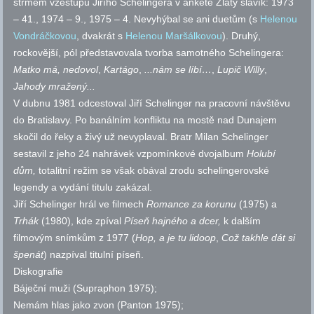
strmém vzestupu Jiřího Schelingera v anketě Zlatý slavík: 1973
– 41., 1974 – 9., 1975 – 4. Nevyhýbal se ani duetům (s
Helenou
Vondráčkovou
, dvakrát s
Helenou Maršálkovou
). Druhý,
rockovější, pól představovala tvorba samotného Schelingera:
Matko má, nedovol
,
Kartágo
,
...nám se líbí…
,
Lupič Willy
,
Jahody mražený...
V dubnu 1981 odcestoval Jiří Schelinger na pracovní návštěvu
do Bratislavy. Po banálním konfliktu na mostě nad Dunajem
skočil do řeky a živý už nevyplaval. Bratr Milan Schelinger
sestavil z jeho 24 nahrávek vzpomínkové dvojalbum
Holubí
dům,
totalitní režim se však obával zrodu schelingerovské
legendy a vydání titulu zakázal.
Jiří Schelinger hrál ve filmech
Romance za korunu
(1975) a
Trhák
(1980), kde zpíval
Píseň hajného a dcer,
k dalším
filmovým snímkům z 1977 (
Hop, a je tu lidoop
,
Což takhle dát si
špenát
) nazpíval titulní píseň.
Diskografie
Báječní muži (Supraphon 1975);
Nemám hlas jako zvon (Panton 1975);