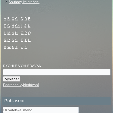
Soubory ke stažení
A
B
C
Č
D
Ď
E
F
G
H
Ch
I
J
K
L
M
N
Ň
O
P
Q
R
Ř
S
Š
T
Ť
U
V
W
X
Y
Z
Ž
RYCHLÉ VYHLEDÁVÁNÍ
Podrobné vyhledávání
Přihlášení