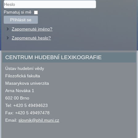
Uživatelské
jméno
Heslo
Pamatuj si mě
Přihlásit se
Zapomenuté jméno?
Zapomenuté heslo?
CENTRUM HUDEBNÍ LEXIKOGRAFIE
Ústav hudební vědy
Filozofická fakulta
Masarykova univerzita
Arna Nováka 1
602 00 Brno
Tel: +420 5 49494623
Fax: +420 5 49497478
Email:
slovnik@phil.muni.cz