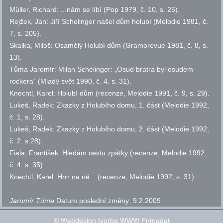
Müller, Richard: ...nám se líbí (Pop 1979,
č.
10,
s.
25).
Rejžek, Jan: Jiří Schelinger našel dům holubí (Melodie 1981,
č.
7,
s.
205).
Skalka, Miloš: Osamělý Holubí dům (Gramorevue 1981,
č.
8,
s.
13).
Tůma Jaromír
: Milan Schelinger: „Osud bratra byl osudem
rockera“ (Mladý svět 1990,
č.
4,
s.
31).
Knechtl, Karel: Holubí dům (recenze, Melodie 1991,
č.
9,
s.
29).
Lukeš, Radek: Zkazky z Holubího domu, 1. část (Melodie 1992,
č.
1,
s.
28).
Lukeš, Radek: Zkazky z Holubího domu, 2. část (Melodie 1992,
č.
2. s 28).
Fiala, František: Hledám cestu zpátky (recenze, Melodie 1992,
č.
4,
s.
35).
Knechtl, Karel: Hrrr na ně... (recenze, Melodie 1992,
s.
31).
Jaromír Tůma
Datum poslední změny:
9.2.2009
©
Webdesign tvorba WWW Firmadat