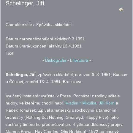
Schelinger, Jiří
Charakteristika:
Zpěvák a skladatel
Datum narození/zahájení aktivity:
6.3.1951
Datum úmrtí/ukončení aktivity:
13.4.1981
Text
•
Diskografie
•
Literatura
•
Schelinger, Jiří
, zpěvák a skladatel, narozen 6. 3. 1951, Bousov
u Čáslavi, zemřel 13. 4. 1981, Bratislava.
Vyučený instalatér vyrůstal v Praze. Pocházel z rodiny učitele
hudby, ke kterému chodili
např.
Vladimír Mikulka
,
Jiří Korn
a
Radek Tomášek. Zpíval amatérsky s rockovými a tanečními
orchestry (Nothing But Nothing, Smaragd, Happy Five), jeho
zastřený timbre ho předurčoval pro rhythmandbluesový projev
(James Brown, Ray Charles, Otis Redding). 1972 ho basový