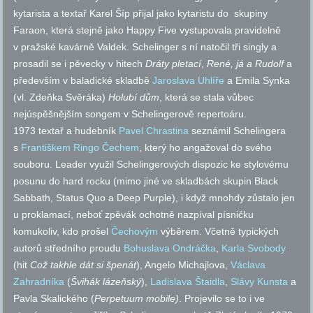
kytarista a textař Karel Šíp přijal jako kytaristu do skupiny
Faraon, která stejně jako Happy Five vystupovala pravidelně
v pražské kavárně Valdek. Schelinger s ní natočil tři singly a
prosadil se i pěvecky v hitech
Dráty pletací
,
René, já a Rudolf
a
především v baladické skladbě
Jaroslava Uhlíře
a Emila Synka
(vl. Zdeňka Svěráka)
Holubí dům
, která se stala vůbec
nejúspěšnějším songem v Schelingerově repertoáru.
1973 textař a hudebník
Pavel Chrastina
seznámil Schelingera
s
Františkem Ringo Čechem
, který ho angažoval do svého
souboru. Leader využil Schelingerových dispozic ke stylovému
posunu do hard rocku (mimo jiné ve skladbách skupin Black
Sabbath, Status Quo a Deep Purple), i když mnohdy zůstalo jen
u proklamací, neboť zpěvák ochotně nazpíval písničku
komukoliv, kdo prošel
Čechovým
výběrem. Včetně typických
autorů středního proudu
Bohuslava Ondráčka
,
Karla Svobody
(hit
Což takhle dát si špenát
), Angelo Michajlova,
Václava
Zahradníka
(
Švihák lázeňský
),
Ladislava Štaidla
,
Slávy Kunsta
a
Pavla Skalického (
Perpetuum mobile)
. Projevilo se to i ve