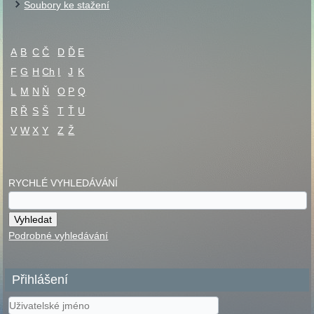
Soubory ke stažení
A
B
C
Č
D
Ď
E
F
G
H
Ch
I
J
K
L
M
N
Ň
O
P
Q
R
Ř
S
Š
T
Ť
U
V
W
X
Y
Z
Ž
RYCHLÉ VYHLEDÁVÁNÍ
Podrobné vyhledávání
Přihlášení