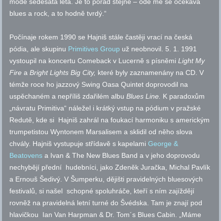
módě šedesátá léta. Je to pořád stejné – ode mě se očekává
blues a rock, a to hodně tvrdý.“
Počínaje rokem 1990 se Hajniš stále častěji vrací na česká
pódia, ale skupinu
Primitives Group
už neobnovil. 5. 1. 1991
vystoupil na koncertu Comeback v Lucerně s písněmi
Light My
Fire
a
Bright Lights Big City,
které byly zaznamenány na CD. V
témže roce ho jazzový Swing Oasa Quintet doprovodil na
uspěchaném a nepříliš zdařilém albu
Blues Line.
K paradoxům
„návratu Primitiva“ náležel i krátký vstup na pódium v pražské
Redutě, kde si Hajniš zahrál na foukací harmoniku s americkým
trumpetistou Wyntonem Marsalisem a sklidil od něho slova
chvály. Hajniš vystupuje střídavě s kapelami
George &
Beatovens
a Ivan & The New Blues Band a v jeho doprovodu
nechybějí přední hudebníci, jako Zdeněk Juračka, Michal Pavlík
a Ernouš Šedivý. V Šumperku, dějišti pravidelných bluesových
festivalů, si našel schopné spoluhráče, kteří s ním zajíždějí
rovněž na pravidelná letní turné do Švédska. Tam je znají pod
hlavičkou Ian Van Harpman & Dr. Tom´s Blues Cabin. „Máme