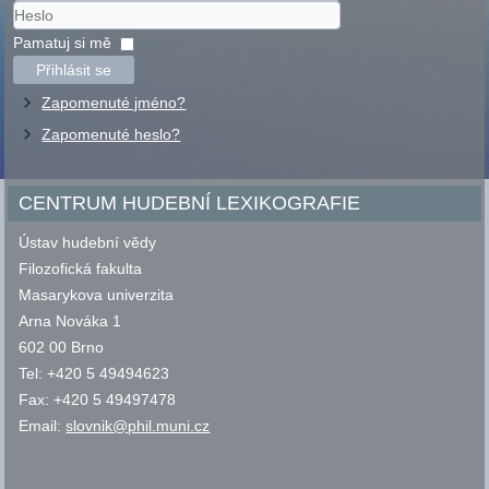
Uživatelské
jméno
Heslo
Pamatuj si mě
Přihlásit se
Zapomenuté jméno?
Zapomenuté heslo?
CENTRUM HUDEBNÍ LEXIKOGRAFIE
Ústav hudební vědy
Filozofická fakulta
Masarykova univerzita
Arna Nováka 1
602 00 Brno
Tel: +420 5 49494623
Fax: +420 5 49497478
Email:
slovnik@phil.muni.cz