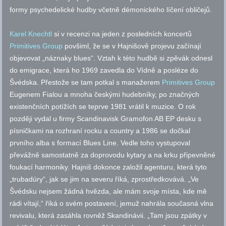
formy psychedelické hudby včetně démonického líčení obličejů.
Karel Knechtl
si v recenzi na jeden z posledních koncertů
Primitives Group
povšiml, že se v Hajnišově projevu začínají
objevovat „náznaky blues“. Vztah k této hudbě si zpěvák odnesl
do emigrace, která ho 1969 zavedla do Vídně a posléze do
Švédska. Přestože se tam potkal s manažerem
Primitives Group
Eugenem Fialou a mnoha českými hudebníky, po značných
existenčních potížích se teprve 1981 vrátil k muzice. O rok
později vydal u firmy Scandinavisk Gramofon AB EP desku s
písničkami na rozhraní rocku a country a 1986 se dočkal
prvního alba s formací Blues Line. Vedle toho vystupoval
převážně samostatně za doprovodu kytary a na krku připevněné
foukací harmoniky. Hajniš dokonce založil agenturu, která tyto
„trubadúry“, jak se jim na severu říká, zprostředkovává. „Ve
Švédsku nejsem žádná hvězda, ale mám svoje místa, kde mě
rádi vítají,“ říká o svém postavení, jemuž nahrála současná vlna
revivalu, která zasáhla rovněž Skandinávii. „Tam jsou zpátky v