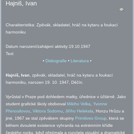
Hajniš, Ivan
Charakteristika:
Zpěvák, skladatel, hráč na kytaru a foukací
harmoniku
Datum narození/zahájení aktivity:
19.10.1947
Text
•
Diskografie
•
Literatura
•
Hajniš, Ivan
, zpěvák, skladatel, hráč na kytaru a foukací
harmoniku, narozen 19. 10. 1947, Děčín.
Vyrůstal v Praze pod dohledem matky, úřednice v účtárně. Jako
student grafické školy obdivoval
Mikiho Volka
,
Yvonne
Přenosilovou
,
Viktora Sodomu
,
Jiřího Helekala
, Honzu Hrůzu a
jiné, 1967 se stal zpěvákem skupiny
Primitives Group
, která se
během dvouleté existence vyhranila na extrémním křídle
českého rocku, když přejímala a rozvíjela vizuální a dramatické