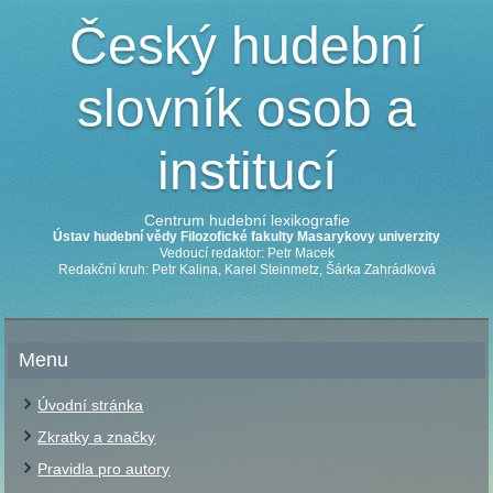
Český hudební
slovník osob a
institucí
Centrum hudební lexikografie
Ústav hudební vědy Filozofické fakulty Masarykovy univerzity
Vedoucí redaktor: Petr Macek
Redakční kruh: Petr Kalina, Karel Steinmetz, Šárka Zahrádková
Menu
Úvodní stránka
Zkratky a značky
Pravidla pro autory