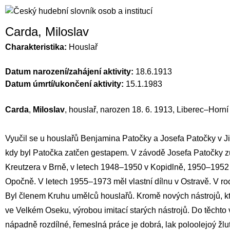
Carda, Miloslav
Charakteristika:
Houslař
Datum narození/zahájení aktivity:
18.6.1913
Datum úmrtí/ukončení aktivity:
15.1.1983
Carda
,
Miloslav
, houslař, narozen 18. 6. 1913, Liberec–Horní
Vyučil se u houslařů
Benjamina Patočky
a
Josefa Patočky
v J
kdy byl
Patočka
zatčen gestapem. V závodě
Josefa Patočky
z
Kreutzera
v Brně, v letech 1948–1950 v Kopidlně, 1950–1952 
Opočně. V letech 1955–1973 měl vlastní dílnu v Ostravě. V ro
Byl členem
Kruhu umělců houslařů
. Kromě nových nástrojů, k
ve Velkém Oseku, výrobou imitací starých nástrojů. Do těchto 
nápadně rozdílné, řemeslná práce je dobrá, lak poloolejoý žl