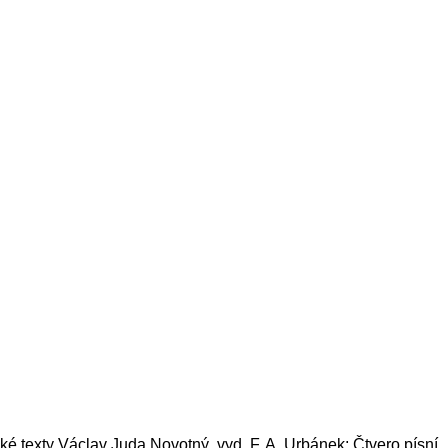
ké texty Václav Juda Novotný, vyd. F. A. Urbánek; Čtvero písní