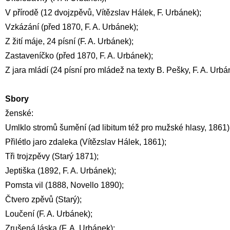
V přírodě (12 dvojzpěvů, Vítězslav Hálek, F. Urbánek);
Vzkázání (před 1870, F. A. Urbánek);
Z žití máje, 24 písní (F. A. Urbánek);
Zastaveníčko (před 1870, F. A. Urbánek);
Z jara mládí (24 písní pro mládež na texty B. Pešky, F. A. Urbá
Sbory
ženské:
Umlklo stromů šumění (ad libitum též pro mužské hlasy, 1861)
Přilétlo jaro zdaleka (Vítězslav Hálek, 1861);
Tři trojzpěvy (Starý 1871);
Jeptiška (1892, F. A. Urbánek);
Pomsta vil (1888, Novello 1890);
Čtvero zpěvů (Starý);
Loučení (F. A. Urbánek);
Zrušená láska (F. A. Urbánek);