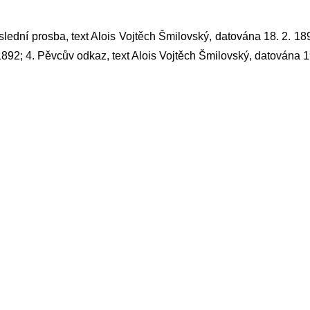
slední prosba, text Alois Vojtěch Šmilovský, datována 18. 2. 18
1892; 4. Pěvcův odkaz, text Alois Vojtěch Šmilovský, datována 1