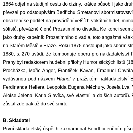
1864 odjel na studijní cestu do ciziny, krátce působil jako
převzal po odstoupivším
Bedřichu Smetanovi
sbormistrovstv
obsazení se podílel na provádění větších vokálních děl, mimo
sólistů, převážně členů
Prozatímního divadla
. Ke konci sedmd
jako druhý kapelník
Prozatímního divadla
, toto angažmá však
na Starém Městě v Praze. Roku 1878 nastoupil jako sbormist
1880, s. 270 uvádí, že komponuje operu pro nakladatelství 
Prahy byl redaktorem hudební přílohy
Humoristických listů
(18
Procházka
,
Mořic Anger
,
František Kavan
,
Emanuel Chvála
vydávanou pod názvem
Hlahol
v pražském nakladatelství
E
Ferdinanda Hellera
,
Leopolda Eugena Měchury
,
Josefa Lva
,
Aloise Jelena
,
Karla Slavíka
, své vlastní a dalších autorů
zůstal zde pak až do své smrti.
B. Skladatel
První skladatelský úspěch zaznamenal Bendl oceněním pís