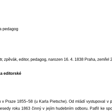
r a pedagog
str, zpěvák, editor, pedagog, narozen 16. 4. 1838 Praha, zemřel 
 a editorské
u v Praze
1855–58 (u
Karla Pietsche
). Od mládí vystupoval v
esedy
roku 1863 činný v jejím hudebním odboru. Patřil ke s