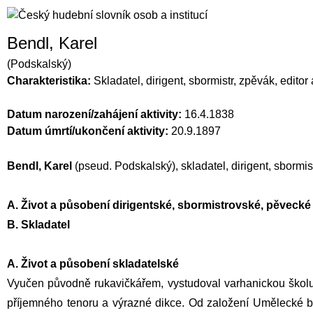
Bendl, Karel
(Podskalský)
Charakteristika:
Skladatel, dirigent, sbormistr, zpěvák, edito
Datum narození/zahájení aktivity:
16.4.1838
Datum úmrtí/ukončení aktivity:
20.9.1897
Bendl, Karel
(pseud. Podskalský), skladatel, dirigent, sbormi
A. Život a působení dirigentské, sbormistrovské, pěvecké
B. Skladatel
A. Život a působení skladatelské
Vyučen původně rukavičkářem, vystudoval
varhanickou škol
příjemného tenoru a výrazné dikce. Od založení
Umělecké b