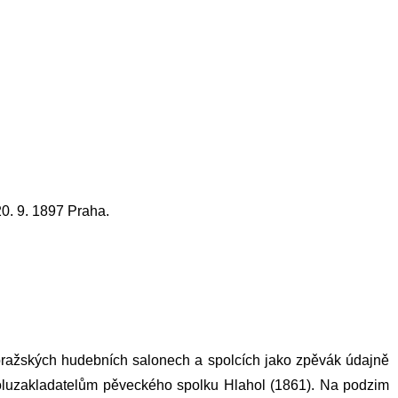
20. 9. 1897 Praha.
 pražských hudebních salonech a spolcích jako zpěvák údajně
poluzakladatelům pěveckého spolku
Hlahol
(1861). Na podzim