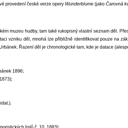
sové provedení české verze opery
Wunderblume
(jako
Čarovná kv
ém muzeu hudby, tam také rukopisný vlastní seznam děl. Přesn
dataci vzniku děl, mnohá lze přibližně identifikovat pouze na 
 Urbánek
. Řazení děl je chronologické tam, kde je datace (alespo
rbánek 1896;
1873);
dat.).
oristických listů č. 10, 1883);