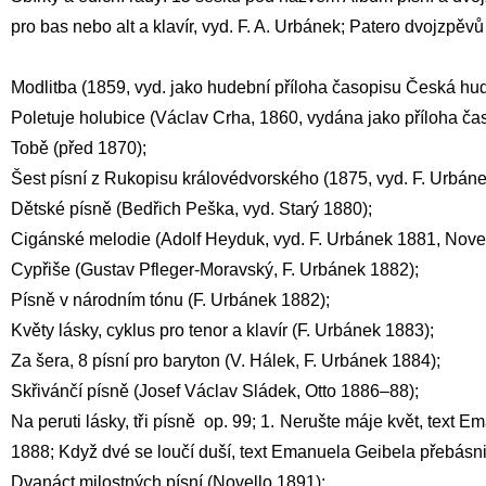
pro bas nebo alt a klavír, vyd. F. A. Urbánek; Patero dvojzpěvů
Modlitba (1859, vyd. jako hudební příloha časopisu Česká hu
Poletuje holubice (Václav Crha, 1860, vydána jako příloha ča
Tobě (před 1870);
Šest písní z Rukopisu královédvorského (1875, vyd. F. Urbáne
Dětské písně (Bedřich Peška, vyd. Starý 1880);
Cigánské melodie (Adolf Heyduk, vyd. F. Urbánek 1881, Nove
Cypřiše (Gustav Pfleger-Moravský, F. Urbánek 1882);
Písně v národním tónu (F. Urbánek 1882);
Květy lásky, cyklus pro tenor a klavír (F. Urbánek 1883);
Za šera, 8 písní pro baryton (V. Hálek, F. Urbánek 1884);
Skřivánčí písně (Josef Václav Sládek, Otto 1886–88);
Na peruti lásky, tři písně op. 99; 1. Nerušte máje květ, text
1888; Když dvé se loučí duší, text Emanuela Geibela přebásni
Dvanáct milostných písní (Novello 1891);