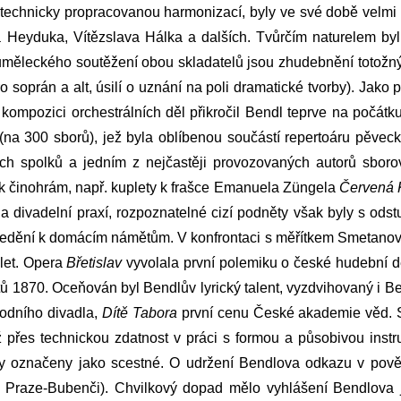
 technicky propracovanou harmonizací, byly ve své době velmi 
a Heyduka
,
Vítězslava Hálka
a dalších. Tvůrčím naturelem by
uměleckého soutěžení obou skladatelů jsou zhudebnění totožný
soprán a alt, úsilí o uznání na poli dramatické tvorby). Jako p
 kompozici orchestrálních děl přikročil Bendl teprve na počátk
na 300 sborů), jež byla oblíbenou součástí repertoáru pěvec
ých spolků a jedním z nejčastěji provozovaných autorů sb
k činohrám, např. kuplety k frašce
Emanuela Züngela
Červená 
a divadelní praxí, rozpoznatelné cizí podněty však byly s od
středění k domácím námětům. V konfrontaci s měřítkem
Smetano
alet. Opera
Břetislav
vyvolala první polemiku o české hudební d
tů
1870. Oceňován byl Bendlův lyrický talent, vyzdvihovaný i
Be
odního divadla
,
Dítě Tabora
první cenu České akademie věd. S 
 přes technickou zdatnost v práci s formou a působivou instr
ly označeny jako scestné. O udržení Bendlova odkazu v pově
 Praze-Bubenči). Chvilkový dopad mělo vyhlášení Bendlova jub