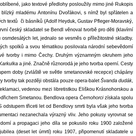
oblíbené, jako textové předlohy posloužily mimo jiné Rukopis
l blízký mladému
Antonínu Dvořákovi
, s nímž byl spřátelen a
ch textů či básníků (
Adolf Heyduk
,
Gustav Pfleger-Moravský
,
rvní český skladatel se Bendl věnoval tvorbě pro děti (klavírní
u osmdesátých let, jednalo se vesměs o příležitostné skladby.
kých spolků a svou tématikou posilovala národní sebevědomí
orové tvorby i mimo Čechy. Druhým významným okruhem jeho
Karkulka
a jiné. Značně různorodá je jeho tvorba operní. Cesty
stupem doby (zvláště ve světle smetanovské recepce) chápány
vy
tvorby tak později obstála pouze opera-balet
Švanda dudák
,
eklamaci, vedenou mezi libretistkou
Eliškou Krásnohorskou
a
dřichem Smetanou
. Bendlova opera
Černohorci
získala spolu
odstupem třiceti let od Bendlovy smrti byla však jeho tvorba
umentaci nezanechala výrazný vliv. Jeho pokusy vyrovnat se
domí a propagaci jeho díla se pokusilo roku 1900 založené
ilea (deset let úmrtí) roku 1907, připomenutí skladatele u