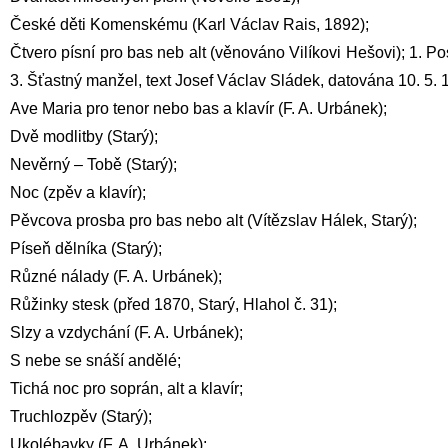
České děti Komenskému (Karl Václav Rais, 1892);
Čtvero písní pro bas neb alt (věnováno Vilíkovi Hešovi); 1. Po
3. Šťastný manžel, text Josef Václav Sládek, datována 10. 5. 
Ave Maria pro tenor nebo bas a klavír (F. A. Urbánek);
Dvě modlitby (Starý);
Nevěrný – Tobě (Starý);
Noc (zpěv a klavír);
Pěvcova prosba pro bas nebo alt (Vítězslav Hálek, Starý);
Píseň dělníka (Starý);
Různé nálady (F. A. Urbánek);
Růžinky stesk (před 1870, Starý, Hlahol č. 31);
Slzy a vzdychání (F. A. Urbánek);
S nebe se snáší andělé;
Tichá noc pro soprán, alt a klavír;
Truchlozpěv (Starý);
Ukolébavky (F. A. Urbánek);