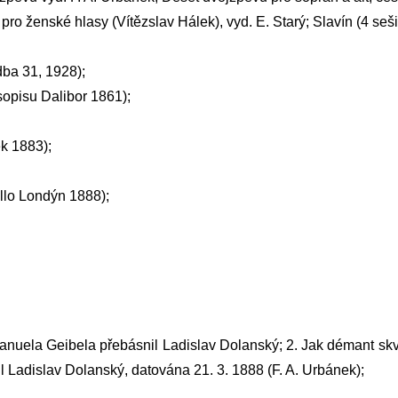
 pro ženské hlasy (Vítězslav Hálek), vyd. E. Starý; Slavín (4 seš
dba 31, 1928);
sopisu Dalibor 1861);
k 1883);
llo Londýn 1888);
 Emanuela Geibela přebásnil Ladislav Dolanský; 2. Jak démant skv
l Ladislav Dolanský, datována 21. 3. 1888 (F. A. Urbánek);