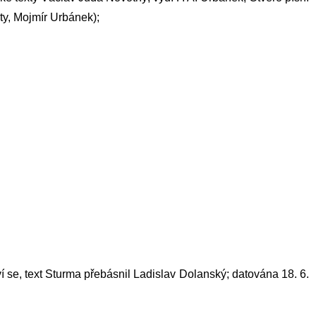
ity, Mojmír Urbánek);
í se, text Sturma přebásnil Ladislav Dolanský; datována 18. 6.