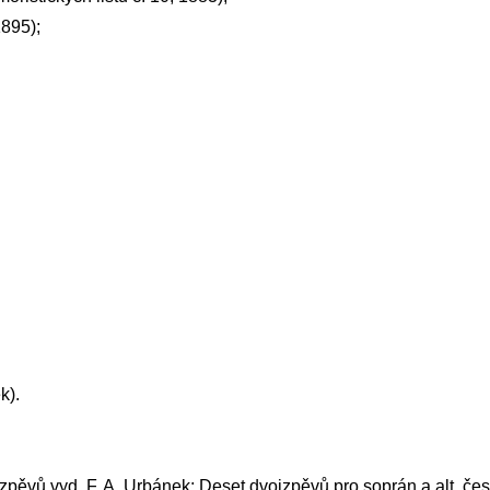
1895);
k).
zpěvů vyd. F. A. Urbánek; Deset dvojzpěvů pro soprán a alt, čes