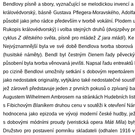
Bendlovy písně a sbory, vyznačující se melodickou invencí a
královédvorský, básně
Gustava Pflegera-Moravského
,
Adolf
působil jako jeho rádce především v tvorbě vokální. Plodem 
Rukopis královédvorský) i volba stejných druhů (dvojzpěvy pro 
cyklus
Z dětského světa
, písně pro mládež
Z jara mládí
). Ke
Nejvýznamnější byla ve své době Bendlova tvorba sborová (
(husitské náměty). Bendl byl čestným členem řady pěveck
působení byla tvorba věnovaná jevišti. Napsal řadu entreaktů 
po cizině Bendlovi umožnily setkání s dobovým repertoárem 
jako nedostatek originality, vytýkáno také nedostatečné sou
jež zároveň představuje jeden z prvních pokusů o zpívaný b
Augustem Wilhelmem Ambrosem
na stránkách
Hudebních lis
s
Fibichovým
Blaníkem
druhou cenu v soutěži k otevření
Nár
hodnocena jako epizoda ve vývoji moderní české hudby, jež
s dobovými módními proudy (veristická opera
Máti Míla
) by
Družstvo pro postavení pomníku skladateli (odhalen 1916 v