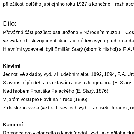
příležitosti dalšího jubilejního roku 1927 a konečně i rozhla
Dílo:
Převážná část pozůstalosti uložena v Národním muzeu – Česk
ve vydáních stěžují identifikaci autorů textových předloh a 
Hlavními vydavateli byli Emilián Starý (sborník Hlahol) a
F. A.
Klavírní
Jednotlivé skladby vyd. v Hudebním albu 1892, 1894, F. A. U
Slavnostní předehra (k oslavám Josefa Jungmanna (E. Starý, 
Nad hrobem Františka Palackého (E. Starý, 1876);
V jarém věku pro klavír na 4 ruce (1886);
Z dětského světa (ve třech sešitech vyd. František Urbánek, ne
Komorní
Romance pro violoncello a klavír (nedat., vyd. jako příloha Hum