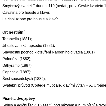
Smyčcový kvartet F dur op. 119 (nedat., prov. České kvarteto 
Cavatina pro housle a klavír;
La risoluzione pro housle a klavír.
Orchestrální
Tarantella (1881);
Jihoslovanská rapsodie (1881);
Slavnostní pochod k otevření Národního divadla (1881);
Polonéza (1882);
Dithyramb (1887);
Capriccio (1887);
Šest sousedských (1889);
Svatební průvod (Cortège muptiale, klavírní výtah F. A. Urbáne
Písně a dvojzpěvy
Sbírky a ediční řady: 15 sešitů pod názvem Album písní a dvoj