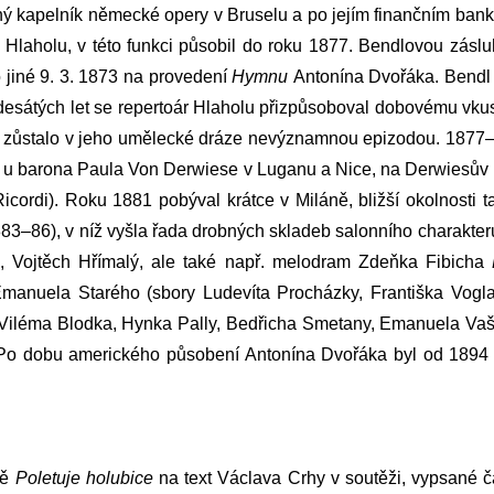
 druhý kapelník německé opery v Bruselu a po jejím finančním b
í
Hlaholu
, v této funkci působil do roku 1877. Bendlovou zásl
 jiné 9. 3. 1873 na provedení
Hymnu
Antonína Dvořáka
. Bendl
esátých let se repertoár
Hlaholu
přizpůsoboval dobovému vkusu
 zůstalo v jeho umělecké dráze nevýznamnou epizodou. 1877–7
r u barona Paula Von Derwiese v Luganu a Nice, na Derwiesův 
Ricordi). Roku 1881 pobýval krátce v Miláně, bližší okolnosti
83–86), v níž vyšla řada drobných skladeb salonního charakter
,
Vojtěch Hřímalý
, ale také např. melodram
Zdeňka Fibicha
manuela Starého
(sbory
Ludevíta Procházky
,
Františka Vogl
Viléma Blodka
,
Hynka Pally
,
Bedřicha Smetany
,
Emanuela Va
). Po dobu amerického působení
Antonína Dvořáka
byl od 1894 
ně
Poletuje holubice
na text Václava Crhy v soutěži, vypsané