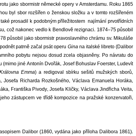
ankrotu jako sbormistr německé opery v Amsterdamu. Roku 1865
uhou byl sbor rozšířen o ženskou složku a v tomto rozšířeném
 také prosadil k podobným příležitostem najímání prvotřídních
, což nakonec vedlo k Bendlově rezignaci. 1874–75 působil
8 působil jako sbormistr pravoslavného chrámu sv. Mikuláše
podnět patrně začal psát operu
Gina
na italské libreto (
Dalibor
 tamního pobytu nejsou dosud zcela objasněny. Po návratu do
u (mimo jiné
Antonín Dvořák
,
Josef Bohuslav Foerster
,
Ludevít
Královna Emma
) a redigoval sbírku sešitů mužských sborů,
a
,
Josefa Richarda Rozkošného
,
Václava Emanuela Horáka
,
šáka
,
Františka Pivody
,
Josefa Kličky
,
Václava Jindřicha Veita
,
jeho zástupcem ve třídě kompozice na
pražské konzervatoři
,
 časopisem
Dalibor
(1860, vydána jako příloha
Dalibora
1861).