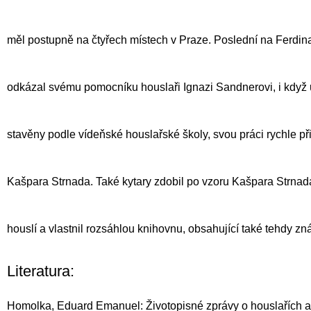
měl postupně na čtyřech místech v Praze. Poslední na Ferdinan
odkázal svému pomocníku houslaři
Ignazi Sandnerovi
, i kdy
stavěny podle vídeňské houslařské školy, svou práci rychle př
Kašpara Strnada
. Také kytary zdobil po vzoru
Kašpara Strnad
houslí a vlastnil rozsáhlou knihovnu, obsahující také tehdy z
Literatura:
Homolka, Eduard Emanuel: Životopisné zprávy o houslařích a 