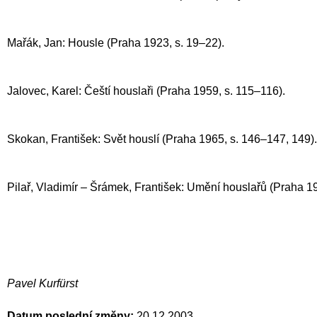
Mařák, Jan: Housle (Praha 1923, s. 19–22).
Jalovec, Karel: Čeští houslaři (Praha 1959, s. 115–116).
Skokan, František: Svět houslí (Praha 1965, s. 146–147, 149).
Pilař, Vladimír – Šrámek, František: Umění houslařů (Praha 1
Pavel Kurfürst
Datum poslední změny:
20.12.2003