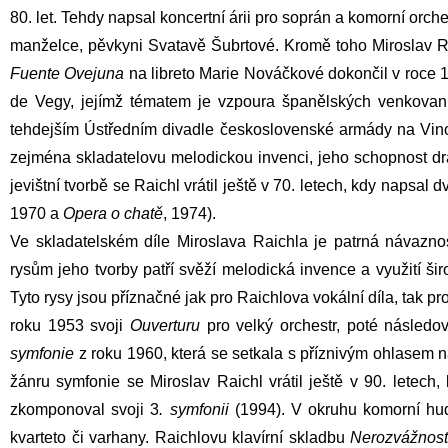
80. let. Tehdy napsal koncertní árii pro soprán a komorní orch
manželce, pěvkyni Svatavě Šubrtové. Kromě toho Miroslav Ra
Fuente Ovejuna
na libreto Marie Nováčkové dokončil v roce 
de Vegy, jejímž tématem je vzpoura španělských venkovanů
tehdejším
Ústředním divadle československé armády
na Vino
zejména skladatelovu melodickou invenci, jeho schopnost dra
jevištní tvorbě se Raichl vrátil ještě v 70. letech, kdy napsal
1970 a
Opera o chatě
, 1974).
Ve skladatelském díle Miroslava Raichla je patrná návazno
rysům jeho tvorby patří svěží melodická invence a využití ši
Tyto rysy jsou příznačné jak pro Raichlova vokální díla, tak p
roku 1953 svoji
Ouverturu
pro velký orchestr, poté následo
symfonie
z roku 1960, která se setkala s příznivým ohlasem 
žánru symfonie se Miroslav Raichl vrátil ještě v 90. letech
zkomponoval svoji 3
. symfonii
(1994). V okruhu komorní hud
kvarteto či varhany. Raichlovu klavírní skladbu
Nerozvážnost