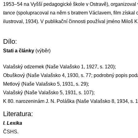
1953–54 na Vyšší pedagogické škole v Ostravě), organizoval v
tance
(spolupracoval na něm s bratrem
Václavem
, film získa
ilustroval, 1934). V publikační činnosti používal jméno Miloš K
Dílo:
Stati a články
(výběr)
Valašský odzemek (Naše Valašsko 1, 1927, s. 120);
Obuškový (Naše Valašsko 4, 1930, s. 77; podrobný popis po
Metlový (Naše Valašsko 5, 1931, s. 29);
Valašský (Naše Valašsko 5, 1931, s. 107);
K 80. narozeninám J. N. Poláška (Naše Valašsko 8, 1934, s. 1
Literatura:
I. Lexika
ČSHS.