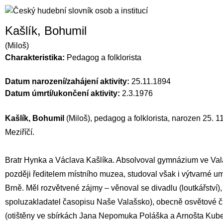
Kašlík, Bohumil
(Miloš)
Charakteristika:
Pedagog a folklorista
Datum narození/zahájení aktivity:
25.11.1894
Datum úmrtí/ukončení aktivity:
2.3.1976
Kašlík, Bohumil
(Miloš), pedagog a folklorista, narozen 25. 
Meziříčí.
Bratr
Hynka
a
Václava Kašlíka
. Absolvoval gymnázium ve Vala
později ředitelem místního muzea, studoval však i výtvarné u
Brně. Měl rozvětvené zájmy – věnoval se divadlu (loutkářství)
spoluzakladatel časopisu Naše Valašsko), obecně osvětové činno
(otištěny ve sbírkách
Jana Nepomuka Poláška
a
Arnošta Kub