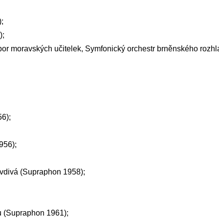
;
);
r moravských učitelek, Symfonický orchestr brněnského rozhla
6);
956);
avdivá (Supraphon 1958);
u (Supraphon 1961);