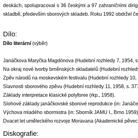
deskách, spolupracoval s 36 českými a 97 zahraničními dirig
skladbě, především sborových skladeb. Roku 1992 obdržel čes
Dílo:
Dílo literární
(výběr)
Janáčkova Maryčka Magdónova (Hudební rozhledy 7, 1954, s.
Na okraj nové tvorby brněnských skladatelů (Hudební rozhledy
Zpěv národů na moskevském festivalu (Hudební rozhledy 10, 1
Slavnosti sborového zpěvu (Hudební rozhledy 11, 1958, s. 377
Základy interpretace klasické polyfonie (rkp., 1958).
Slohové základy janáčkovské sborové reprodukce (in: Janáček,
Výchova mladého sbormistra (in: Sborník JAMU I., Brno 1959)
Dvacet let uměleckého rozvoje Moravana (Akademické pěvecké
Diskografie: