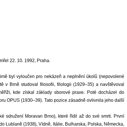
mřel 22. 10. 1992, Praha.
timě byl vyloučen pro nekázeň a neplnění úkolů (nepovolené
v Brně studoval filosofii, filologii (1929–35) a navštěvoval
ěříži, kde získal základy sborové praxe. Poté docházel do
oru OPUS (1930–39). Tato pozice zásadně ovlivnila jeho další
sdružení Moravan Brno), které řídil až do své smrti. První
o Lublaně (1938), Vídně, Itálie, Bulharska, Polska, Německa,