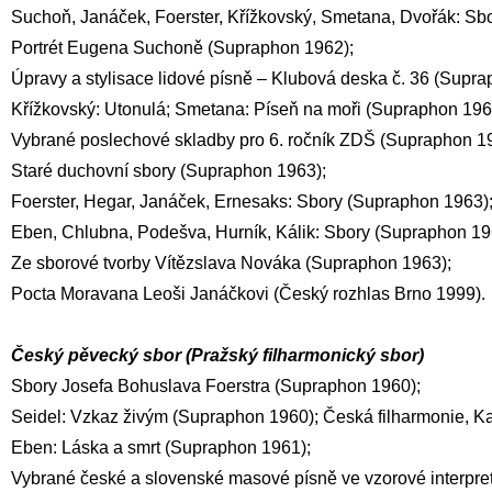
Suchoň, Janáček, Foerster, Křížkovský, Smetana, Dvořák: Sb
Portrét Eugena Suchoně (Supraphon 1962);
Úpravy a stylisace lidové písně – Klubová deska č. 36 (Supra
Křížkovský: Utonulá; Smetana: Píseň na moři (Supraphon 196
Vybrané poslechové skladby pro 6. ročník ZDŠ (Supraphon 1
Staré duchovní sbory (Supraphon 1963);
Foerster, Hegar, Janáček, Ernesaks: Sbory (Supraphon 1963)
Eben, Chlubna, Podešva, Hurník, Kálik: Sbory (Supraphon 19
Ze sborové tvorby Vítězslava Nováka (Supraphon 1963);
Pocta Moravana Leoši Janáčkovi (Český rozhlas Brno 1999).
Český pěvecký sbor (Pražský filharmonický sbor)
Sbory Josefa Bohuslava Foerstra (Supraphon 1960);
Seidel: Vzkaz živým (Supraphon 1960); Česká filharmonie, Ka
Eben: Láska a smrt (Supraphon 1961);
Vybrané české a slovenské masové písně ve vzorové interpre