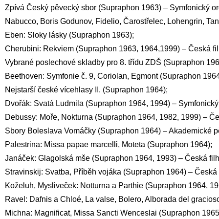
Zpívá Český pěvecký sbor (Supraphon 1963) – Symfonický or
Nabucco, Boris Godunov, Fidelio, Čarostřelec, Lohengrin, T
Eben: Sloky lásky (Supraphon 1963);
Cherubini: Rekviem (Supraphon 1963, 1964,1999) – Česká fil
Vybrané poslechové skladby pro 8. třídu ZDŠ (Supraphon 196
Beethoven: Symfonie č. 9, Coriolan, Egmont (Supraphon 1964,
Nejstarší české vícehlasy II. (Supraphon 1964);
Dvořák: Svatá Ludmila (Supraphon 1964, 1994) – Symfonický
Debussy: Moře, Nokturna (Supraphon 1964, 1982, 1999) – Čes
Sbory Boleslava Vomáčky (Supraphon 1964) – Akademické p
Palestrina: Missa papae marcelli, Moteta (Supraphon 1964);
Janáček: Glagolská mše (Supraphon 1964, 1993) – Česká filh
Stravinskij: Svatba, Příběh vojáka (Supraphon 1964) – Česká f
Koželuh, Mysliveček: Notturna a Parthie (Supraphon 1964, 19
Ravel: Dafnis a Chloé, La valse, Bolero, Alborada del graci
Michna: Magnificat, Missa Sancti Wenceslai (Supraphon 1965