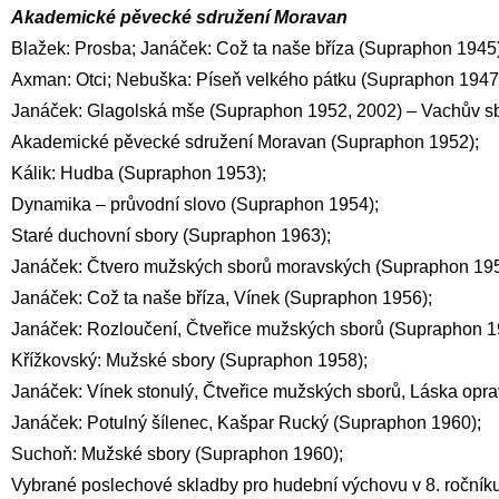
Akademické pěvecké sdružení Moravan
Blažek: Prosba; Janáček: Což ta naše bříza (Supraphon 1945)
Axman: Otci; Nebuška: Píseň velkého pátku (Supraphon 1947
Janáček: Glagolská mše (Supraphon 1952, 2002) – Vachův sbo
Akademické pěvecké sdružení Moravan (Supraphon 1952);
Kálik: Hudba (Supraphon 1953);
Dynamika – průvodní slovo (Supraphon 1954);
Staré duchovní sbory (Supraphon 1963);
Janáček: Čtvero mužských sborů moravských (Supraphon 195
Janáček: Což ta naše bříza, Vínek (Supraphon 1956);
Janáček: Rozloučení, Čtveřice mužských sborů (Supraphon 1
Křížkovský: Mužské sbory (Supraphon 1958);
Janáček: Vínek stonulý, Čtveřice mužských sborů, Láska opr
Janáček: Potulný šílenec, Kašpar Rucký (Supraphon 1960);
Suchoň: Mužské sbory (Supraphon 1960);
Vybrané poslechové skladby pro hudební výchovu v 8. ročník