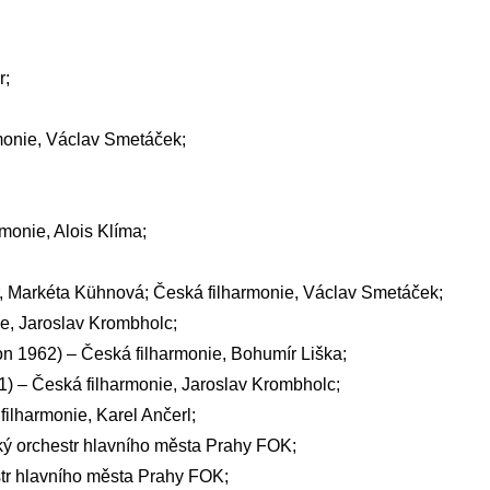
r;
monie, Václav Smetáček;
monie, Alois Klíma;
, Markéta Kühnová; Česká filharmonie, Václav Smetáček;
e, Jaroslav Krombholc;
on 1962) – Česká filharmonie, Bohumír Liška;
) – Česká filharmonie, Jaroslav Krombholc;
ilharmonie, Karel Ančerl;
ký orchestr hlavního města Prahy FOK;
str hlavního města Prahy FOK;