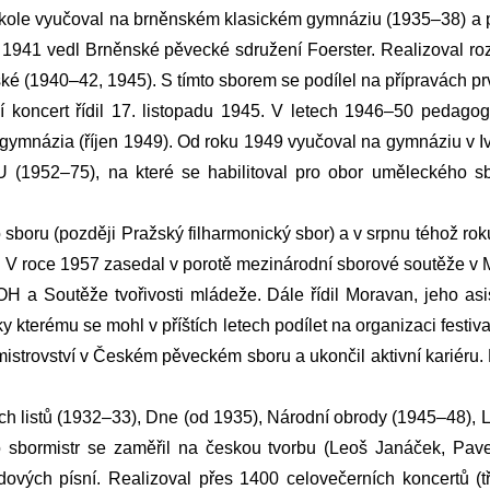
škole vyučoval na brněnském klasickém gymnáziu (1935–38) a po
941 vedl Brněnské pěvecké sdružení Foerster. Realizoval roz
(1940–42, 1945). S tímto sborem se podílel na přípravách prvn
 koncert řídil 17. listopadu 1945. V letech 1946–50 pedagog
ro gymnázia (říjen 1949). Od roku 1949 vyučoval na gymnáziu v 
U (1952–75), na které se habilitoval pro obor uměleckého sb
oru (později Pražský filharmonický sbor) a v srpnu téhož ro
. V roce 1957 zasedal v porotě mezinárodní sborové soutěže v M
ROH a Soutěže tvořivosti mládeže. Dále řídil Moravan, jeho a
ky kterému se mohl v příštích letech podílet na organizaci fest
istrovství v Českém pěveckém sboru a ukončil aktivní kariéru. P
ch listů (1932–33), Dne (od 1935), Národní obrody (1945–48),
 sbormistr se zaměřil na českou tvorbu (Leoš Janáček, Pave
lidových písní. Realizoval přes 1400 celovečerních koncertů (