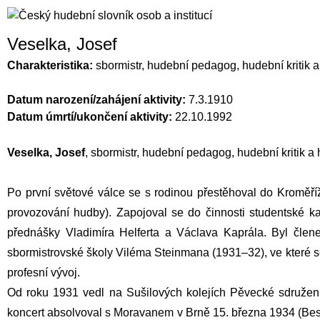
Veselka, Josef
Charakteristika:
sbormistr, hudební pedagog, hudební kritik a
Datum narození/zahájení aktivity:
7.3.1910
Datum úmrtí/ukončení aktivity:
22.10.1992
Veselka, Josef
, sbormistr, hudební pedagog, hudební kritik a
Po první světové válce se s rodinou přestěhoval do Kroměř
provozování hudby). Zapojoval se do činnosti studentské kap
přednášky Vladimíra Helferta a Václava Kaprála. Byl člen
sbormistrovské školy Viléma Steinmana (1931–32), ve které s
profesní vývoj.
Od roku 1931 vedl na Sušilových kolejích Pěvecké sdružení
koncert absolvoval s Moravanem v Brně 15. března 1934 (Bese