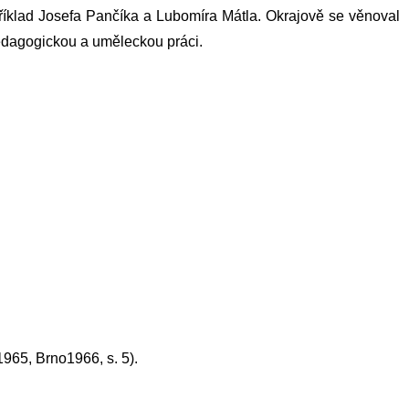
příklad Josefa Pančíka a Lubomíra Mátla. Okrajově se věnoval
pedagogickou a uměleckou práci.
965, Brno1966, s. 5).