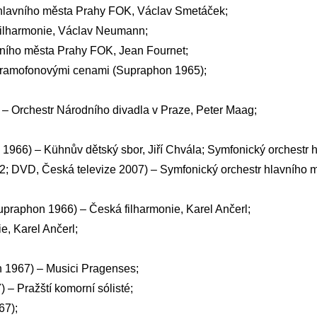
r hlavního města Prahy FOK, Václav Smetáček;
filharmonie, Václav Neumann;
vního města Prahy FOK, Jean Fournet;
ramofonovými cenami (Supraphon 1965);
– Orchestr Národního divadla v Praze, Peter Maag;
 1966) – Kühnův dětský sbor, Jiří Chvála; Symfonický orchest
; DVD, Česká televize 2007) – Symfonický orchestr hlavního 
Supraphon 1966) – Česká filharmonie, Karel Ančerl;
e, Karel Ančerl;
n 1967) – Musici Pragenses;
 – Pražští komorní sólisté;
67);