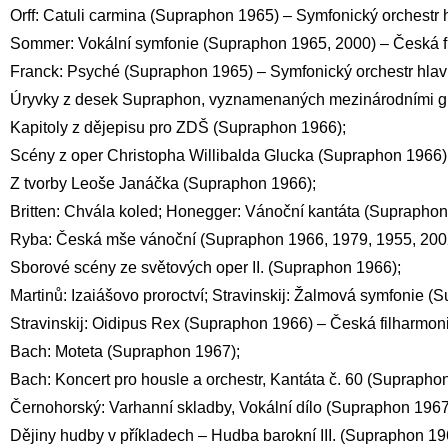
Orff: Catuli carmina (Supraphon 1965) – Symfonický orchest
Sommer: Vokální symfonie (Supraphon 1965, 2000) – Česká 
Franck: Psyché (Supraphon 1965) – Symfonický orchestr hla
Úryvky z desek Supraphon, vyznamenaných mezinárodními g
Kapitoly z dějepisu pro ZDŠ (Supraphon 1966);
Scény z oper Christopha Willibalda Glucka (Supraphon 1966) 
Z tvorby Leoše Janáčka (Supraphon 1966);
Britten: Chvála koled; Honegger: Vánoční kantáta (Supraphon
Ryba: Česká mše vánoční (Supraphon 1966, 1979, 1955, 2002
Sborové scény ze světových oper II. (Supraphon 1966);
Martinů: Izaiášovo proroctví; Stravinskij: Žalmová symfonie (
Stravinskij: Oidipus Rex (Supraphon 1966) – Česká filharmoni
Bach: Moteta (Supraphon 1967);
Bach: Koncert pro housle a orchestr, Kantáta č. 60 (Suprapho
Černohorský: Varhanní skladby, Vokální dílo (Supraphon 1967)
Dějiny hudby v příkladech – Hudba barokní III. (Supraphon 19