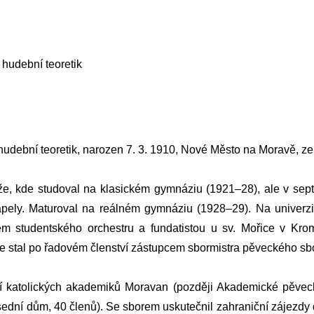
 hudební teoretik
 hudební teoretik, narozen 7. 3. 1910, Nové Město na Moravě, ze
íže, kde studoval na klasickém gymnáziu (1921–28), ale v sep
ely. Maturoval na reálném gymnáziu (1928–29). Na univerzitě 
em studentského orchestru a fundatistou u sv. Mořice v Krom
e stal po řadovém členství zástupcem sbormistra pěveckého sb
 katolických akademiků Moravan (později Akademické pěvecké 
dní dům, 40 členů). Se sborem uskutečnil zahraniční zájezdy d