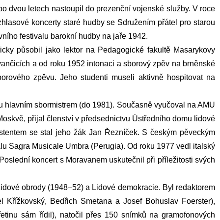
 dvou letech nastoupil do prezenční vojenské služby. V roce
hlasové koncerty staré hudby se Sdružením přátel pro starou
ího festivalu barokní hudby na jaře 1942.
icky působil jako lektor na Pedagogické fakultě Masarykovy
Ivančicích a od roku 1952 intonaci a sborový zpěv na brněnské
orového zpěvu. Jeho studenti museli aktivně hospitovat na
ku hlavním sbormistrem (do 1981). Současně vyučoval na AMU
oskvě, přijal členství v předsednictvu Ústředního domu lidové
sistentem se stal jeho žák Jan Řezníček. S českým pěveckým
ivalu Sagra Musicale Umbra (Perugia). Od roku 1977 vedl italský
oslední koncert s Moravanem uskutečnil při příležitosti svých
 Lidové obrody (1948–52) a Lidové demokracie. Byl redaktorem
l Křížkovský, Bedřich Smetana a Josef Bohuslav Foerster),
třetinu sám řídil), natočil přes 150 snímků na gramofonových