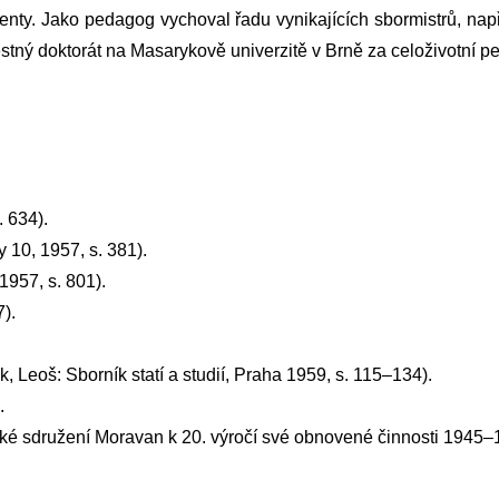
enty. Jako pedagog vychoval řadu vynikajících sbormistrů, na
tný doktorát na Masarykově univerzitě v Brně za celoživotní 
 634).
 10, 1957, s. 381).
957, s. 801).
).
 Leoš: Sborník statí a studií, Praha 1959, s. 115–134).
.
 sdružení Moravan k 20. výročí své obnovené činnosti 1945–1