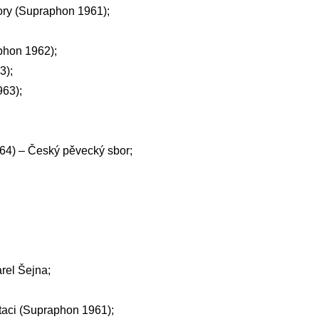
ory (Supraphon 1961);
phon 1962);
3);
963);
;
64) – Český pěvecký sbor;
rel Šejna;
taci (Supraphon 1961);