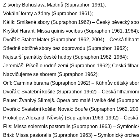
Z tvorby Bohuslava Martinů (Supraphon 1961);
Vokální formy a žánry (Supraphon 1961);
Kálik: Smíšené sbory (Supraphon 1962) – Český pěvecký sbo
Kryštof Harant: Missa quinis vocibus (Supraphon 1961, 1964);
Dvořák: Stabat Mater (Supraphon 1962, 2004) – Česká filhar
Středně obtížné sbory bez doprovodu (Supraphon 1962);
Nejstarší památky české hudby (Supraphon 1962, 1964);
Jeremiáš: Píseň o rodné zemi (Supraphon 1962); Česká filhar
Nacvičujeme se sborem (Supraphon 1962);
Orff: Carmina burana (Supraphon 1962) – Kühnův dětský sbor
Dvořák: Svatební košile (Supraphon 1962) – Česká filharmoni
Pauer: Žvanivý Slimejš. Opera pro malé i velké děti (Supraph
Dvořák: Svatební košile; Novák: Bouře (Supraphon 1962, 2001
Prokofjev: Alexandr Něvský (Supraphon 1963, 1992) – Česká f
Fils: Missa solemnis pastoralis (Supraphon 1963) – Symfonic
Brixi: Missa pastoralis (Supraphon 1963) – Symfonický orche