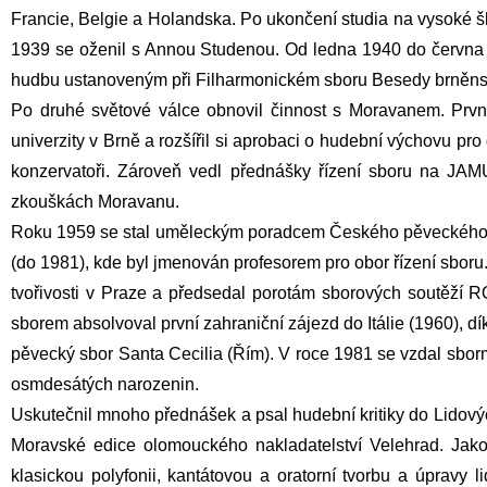
Francie, Belgie a Holandska. Po ukončení studia na vysoké 
1939 se oženil s Annou Studenou. Od ledna 1940 do června 1
hudbu ustanoveným při Filharmonickém sboru Besedy brněnské 
Po druhé světové válce obnovil činnost s Moravanem. První
univerzity v Brně a rozšířil si aprobaci o hudební výchovu p
konzervatoři. Zároveň vedl přednášky řízení sboru na JAM
zkouškách Moravanu.
Roku 1959 se stal uměleckým poradcem Českého pěveckého sb
(do 1981), kde byl jmenován profesorem pro obor řízení sboru
tvořivosti v Praze a předsedal porotám sborových soutěží 
sborem absolvoval první zahraniční zájezd do Itálie (1960), dí
pěvecký sbor Santa Cecilia (Řím). V roce 1981 se vzdal sborm
osmdesátých narozenin.
Uskutečnil mnoho přednášek a psal hudební kritiky do Lidový
Moravské edice olomouckého nakladatelství Velehrad. Jako
klasickou polyfonii, kantátovou a oratorní tvorbu a úpravy 