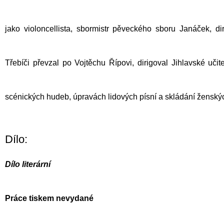
jako violoncellista, sbormistr pěveckého sboru Janáček, d
Třebíči převzal po Vojtěchu Řípovi, dirigoval Jihlavské učite
scénických hudeb, úpravách lidových písní a skládání ženský
Dílo:
Dílo literární
Práce tiskem nevydané