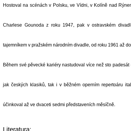
Hostoval na scénách v Polsku, ve Vídni, v Kolíně nad Rýnem
Charlese Gounoda z roku 1947, pak v ostravském divadle
tajemníkem v pražském národním divadle, od roku 1961 až do sv
Během své pěvecké kariéry nastudoval více než sto padesát ope
jak českých klasiků, tak i v běžném operním repertoáru it
účinkoval až ve dvaceti sedmi představeních měsíčně.
Literatura: