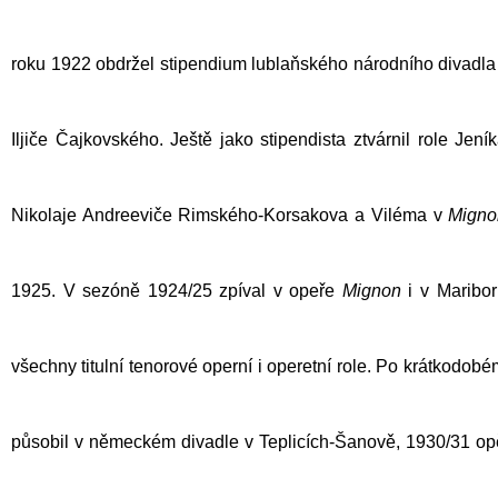
roku 1922 obdržel stipendium lublaňského národního divadla 
Iljiče Čajkovského. Ještě jako stipendista ztvárnil role Jen
Nikolaje Andreeviče Rimského-Korsakova a Viléma v
Migno
1925. V sezóně 1924/25 zpíval v opeře
Mignon
i v Maribor
všechny titulní tenorové operní i operetní role. Po krátkod
působil v německém divadle v Teplicích-Šanově, 1930/31 opě