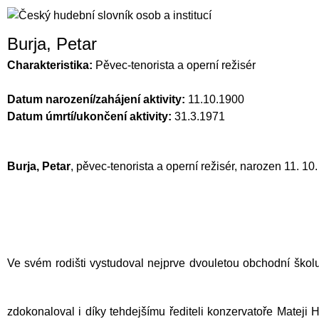
Burja, Petar
Charakteristika:
Pěvec-tenorista a operní režisér
Datum narození/zahájení aktivity:
11.10.1900
Datum úmrtí/ukončení aktivity:
31.3.1971
Burja,
Petar
, pěvec-tenorista a operní režisér, narozen 11. 10
Ve svém rodišti vystudoval nejprve dvouletou obchodní ško
zdokonaloval i díky tehdejšímu řediteli konzervatoře Mateji 