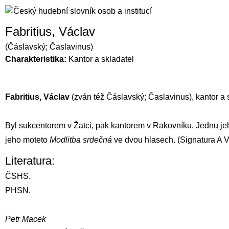
Fabritius, Václav
(Čáslavský; Časlavinus)
Charakteristika:
Kantor a skladatel
Fabritius,
Václav
(zván též Čáslavský; Časlavinus), kantor a sk
Byl sukcentorem v Žatci, pak kantorem v Rakovníku. Jednu je
jeho moteto
Modlitba srdečná
ve dvou hlasech. (Signatura A V
Literatura:
ČSHS.
PHSN.
Petr Macek