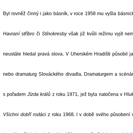
Byl rovněž činný i jako básník, v roce 1958 mu vyšla básnic
Havraní stříbro
či
Stínokresby
však již kvůli režimu vyjít ne
neustále hledal pravá slova. V Uherském Hradišti působil jak
nebo dramaturg Slováckého divadla. Dramaturgem a scénári
s pořadem
Jízda králů
z roku 1971, jež byla natočena v Hluku
Všichni dobří rodáci
z roku 1968. I v době svého působení 