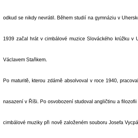
odkud se nikdy nevrátil. Během studií na gymnáziu v Uherské
1939 začal hrát v cimbálové muzice Slováckého krúžku v U
Václavem Staňkem.
Po maturitě, kterou zdárně absolvoval v roce 1940, praco
nasazení v Říši. Po osvobození studoval angličtinu a filozofii
cimbálové muziky při nově založeném souboru
Josefa Vycpá