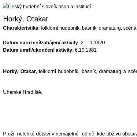
Horký, Otakar
Charakteristika:
folklórní hudebník, básník, dramaturg, scéná
Datum narození/zahájení aktivity:
21.11.1920
Datum úmrtí/ukončení aktivity:
6.10.1981
Horký, Otakar
, folklorní hudebník, básník, dramaturg a sc
Uherské Hradiště.
Prožil nelehké dětství v nemajetné rodině, kde obživu obsta