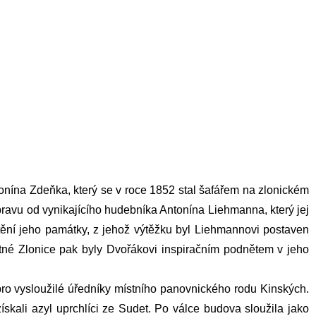
tonína Zdeňka, který se v roce 1852 stal šafářem na zlonickém
ravu od vynikajícího hudebníka
Antonína Liehmanna
, který jej
tění jeho památky, z jehož výtěžku byl
Liehmannovi
postaven
né Zlonice pak byly
Dvořákovi
inspiračním podnětem v jeho
ro vysloužilé úředníky místního panovnického rodu Kinských.
skali azyl uprchlíci ze Sudet. Po válce budova sloužila jako