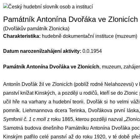
Památník Antonína Dvořáka ve Zlonicích
(Dvořákův památník Zlonicka)
Charakteristika:
hudebně dokumentační instituce (muzeum)
Datum narození/zahájení aktivity:
0.0.1954
Památník Antonína Dvořáka ve Zlonicích
, muzeum, zahájení
Antonín Dvořák
žil ve Zlonicích (poblíž rodné Nelahozevsi) v
panství knížat Kinských, a později u rodičů, kteří se do Zlonic
učil hře na varhany a hudební teorii.
Dvořák
si ho velmi váži
pomník.
Liehmannova
dcera Terinka,
Dvořákova
první láska
Symfonii
č.
1 c moll
z roku 1865, kterou později nazval
„Zloni
Samotná budova dnešního Památníku Antonína Dvořáka pochází
Kinským patřilo celé panství až do roku 1920, v té době pře