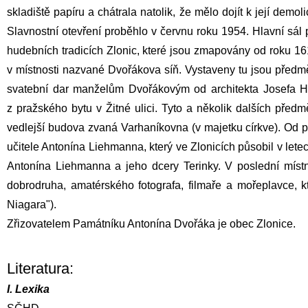
skladiště papíru a chátrala natolik, že mělo dojít k její de
Slavnostní otevření proběhlo v červnu roku 1954. Hlavní sál p
hudebních tradicích Zlonic, které jsou zmapovány od roku 16
v místnosti nazvané Dvořákova síň. Vystaveny tu jsou předm
svatební dar manželům Dvořákovým od architekta Josefa Hl
z pražského bytu v Žitné ulici. Tyto a několik dalších pře
vedlejší budova zvaná Varhaníkovna (v majetku církve). Od po
učitele
Antonína Liehmanna
, který ve Zlonicích působil v le
Antonína Liehmanna
a jeho dcery Terinky. V poslední míst
dobrodruha, amatérského fotografa, filmaře a mořeplavce, 
Niagara").
Zřizovatelem Památníku Antonína Dvořáka je obec Zlonice.
Literatura:
I. Lexika