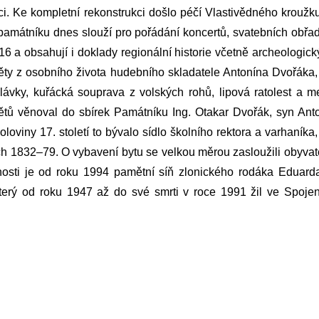
molici. Ke kompletní rekonstrukci došlo péčí Vlastivědného krou
amátníku dnes slouží pro pořádání koncertů, svatebních obřadů, 
16 a obsahují i doklady regionální historie včetně archeologi
ěty z osobního života hudebního skladatele
Antonína Dvořáka
ávky, kuřácká souprava z volských rohů, lipová ratolest a 
dmětů věnoval do sbírek Památníku Ing. Otakar Dvořák, syn
Ant
loviny 17. století to bývalo sídlo školního rektora a varhaník
tech 1832–79. O vybavení bytu se velkou měrou zasloužili obyvat
nosti je od roku 1994 pamětní síň zlonického rodáka Eduarda 
který od roku 1947 až do své smrti v roce 1991 žil ve Spoje