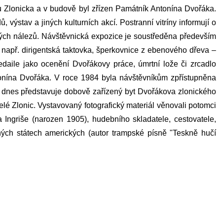
žku Zlonicka a v budově byl zřízen Památník Antonína Dvořáka.
výstav a jiných kulturních akcí. Postranní vitríny informují o
ckých nálezů. Návštěvnická expozice je soustředěna především
, např. dirigentská taktovka, šperkovnice z ebenového dřeva –
medaile jako ocenění
Dvořákovy
práce, úmrtní lože či zrcadlo
onína Dvořáka
. V roce 1984 byla návštěvníkům zpřístupněna
a, dnes představuje dobově zařízený byt
Dvořákova
zlonického
elé Zlonic. Vystavovaný fotografický materiál věnovali potomci
Ingriše (narozen 1905), hudebního skladatele, cestovatele,
ných státech amerických (autor trampské písně "Teskně hučí