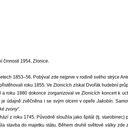
 činnosti 1954, Zlonice.
 letech 1853–56. Pobýval zde nejprve v rodině svého strýce An
 přistěhovali roku 1855. Ve Zlonicích získal
Dvořák
hudební průp
l a roku 1880 dokonce zorganizoval ve Zlonicích koncert k uc
, je údajně zvěčněna i se svým otcem v opeře
Jakobín.
Samot
cké zvony“
.
 z roku 1745. Původně sloužila jako špitál (tj. starobinec) p
šla stavba do majetku státu. Během druhé světové války zde zí