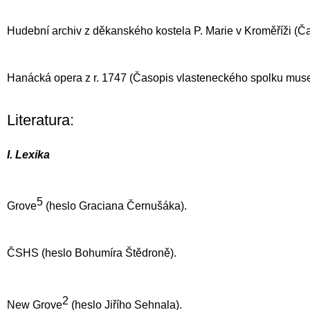
Hudební archiv z děkanského kostela P. Marie v Kroměříži (Č
Hanácká opera z r. 1747 (Časopis vlasteneckého spolku muse
Literatura:
I. Lexika
5
Grove
(heslo Graciana Černušáka).
ČSHS (heslo Bohumíra Štědroně).
2
New Grove
(heslo Jiřího Sehnala).