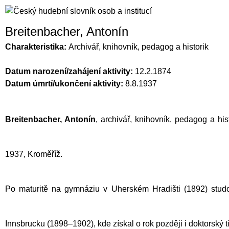
Breitenbacher, Antonín
Charakteristika:
Archivář, knihovník, pedagog a historik
Datum narození/zahájení aktivity:
12.2.1874
Datum úmrtí/ukončení aktivity:
8.8.1937
Breitenbacher, Antonín
, archivář, knihovník, pedagog a his
1937, Kroměříž.
Po maturitě na gymnáziu v Uherském Hradišti (1892) studov
Innsbrucku (1898–1902), kde získal o rok později i doktorský ti