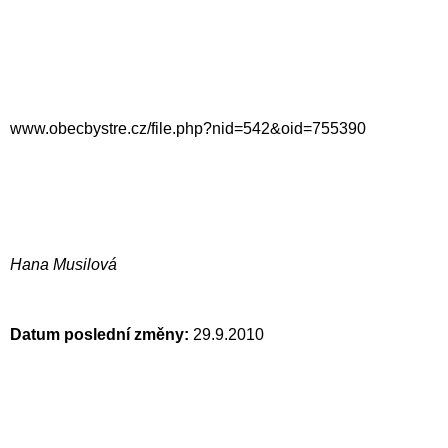
www.obecbystre.cz/file.php?nid=542&oid=755390
Hana
Musilová
Datum poslední změny:
29.9.2010