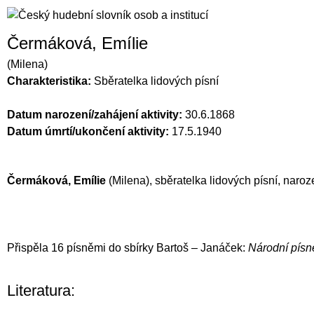
Čermáková, Emílie
(Milena)
Charakteristika:
Sběratelka lidových písní
Datum narození/zahájení aktivity:
30.6.1868
Datum úmrtí/ukončení aktivity:
17.5.1940
Čermáková,
Emílie
(Milena), sbě­ratelka lidových písní, naroz
Přispěla 16 pís­němi do sbírky
Bartoš
–
Janáček
:
Národní písn
Literatura: