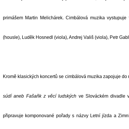
primášem Martin Melichárek. Cimbálová muzika vystupuje ve
(housle), Luděk Hosnedl (viola), Andrej Vališ (viola), Petr Gab
Kromě klasických koncertů se cimbálová muzika zapojuje do 
súdí aneb Fašaňk z věcí ludských
ve Slováckém divadle v
připravuje komponované pořady s názvy Letní jízda a Zimní