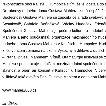
rekonstrukce obci Kaliště u Humpolce s tím, že jej dostala do 
Do obnovy rodného domu
Gustava Mahlera
, která úspěšně 
Společnosti Gustava Mahlera se zapojila celá řada světový
Šostakovič,
Gabriela Beňačková
,
Václav Hudeček
,
Zdeně
Společnosti Gustava Mahlera je péče o kulturní a hudební
Mahlera
a jeho současníků, organizace mezinárodního hudeb
rodného domu
Gustava Mahlera
v Kalištích u Humpolce. Hud
7. červencem zejména na území Vysočiny, v Jihlavě a dalších m
– Praha, Brusel, Mannheim, Vídeň. Dramaturgie festivalu se 
Mahlera spolupracuje s dalšími mezinárodními společnostmi 
slavnost a open air koncert v Kalištích u Humpolce 7. červ
v Jihlavě také otevřen Park Gustava Mahlera a odhalena
Mahl
www.mahler2000.cz
Jiří Štilec