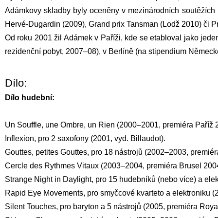
Adámkovy skladby byly oceněny v mezinárodních soutěžích P
Hervé-Dugardin (2009), Grand prix Tansman (Lodž 2010) či P
Od roku 2001 žil Adámek v Paříži, kde se etabloval jako jede
rezidenční pobyt, 2007–08), v Berlíně (na stipendium Německ
Dílo:
Dílo hudební:
Un Souffle, une Ombre, un Rien (2000–2001, premiéra Paříž 2
Inflexion, pro 2 saxofony (2001, vyd. Billaudot).
Gouttes, petites Gouttes, pro 18 nástrojů (2002–2003, premiér
Cercle des Rythmes Vitaux (2003–2004, premiéra Brusel 2004)
Strange Night in Daylight, pro 15 hudebníků (nebo více) a ele
Rapid Eye Movements, pro smyčcové kvarteto a elektroniku (
Silent Touches, pro baryton a 5 nástrojů (2005, premiéra Roy