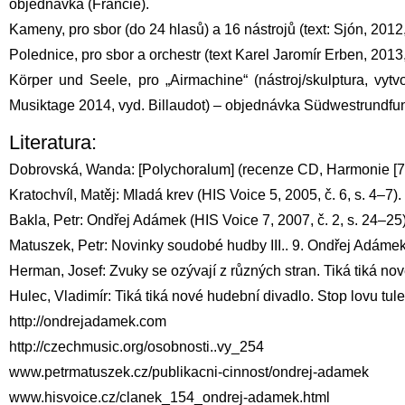
objednávka (Francie).
Kameny, pro sbor (do 24 hlasů) a 16 nástrojů (text: Sjón, 201
Polednice, pro sbor a orchestr (text Karel Jaromír Erben, 20
Körper und Seele, pro „Airmachine“ (nástroj/skulptura, vyt
Musiktage 2014, vyd. Billaudot) – objednávka Südwestrundfu
Literatura:
Dobrovská, Wanda: [Polychoralum] (recenze CD, Harmonie [7], 
Kratochvíl, Matěj: Mladá krev (HIS Voice 5, 2005, č. 6, s. 4–7).
Bakla, Petr: Ondřej Adámek (HIS Voice 7, 2007, č. 2, s. 24–25)
Matuszek, Petr: Novinky soudobé hudby III.. 9. Ondřej Adámek:
Herman, Josef: Zvuky se ozývají z různých stran. Tiká tiká nové
Hulec, Vladimír: Tiká tiká nové hudební divadlo. Stop lovu tule
http://ondrejadamek.com
http://czechmusic.org/osobnosti..vy_254
www.petrmatuszek.cz/publikacni-cinnost/ondrej-adamek
www.hisvoice.cz/clanek_154_ondrej-adamek.html