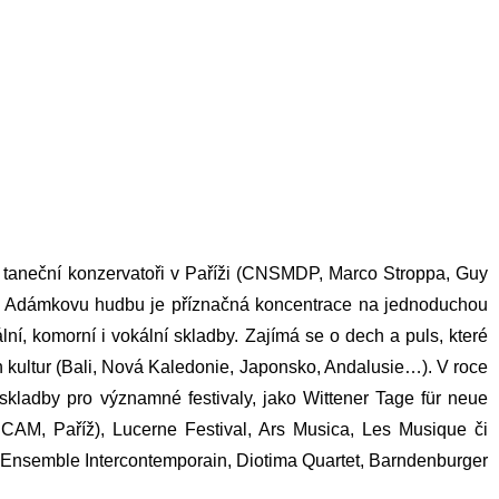
a taneční konzervatoři v Paříži (CNSMDP, Marco Stroppa, Guy
Pro Adámkovu hudbu je příznačná koncentrace na jednoduchou
í, komorní i vokální skladby. Zajímá se o dech a puls, které
 kultur (Bali, Nová Kaledonie, Japonsko, Andalusie…). V roce
skladby pro významné festivaly, jako Wittener Tage für neue
CAM, Paříž), Lucerne Festival, Ars Musica, Les Musique či
, Ensemble Intercontemporain, Diotima Quartet, Barndenburger