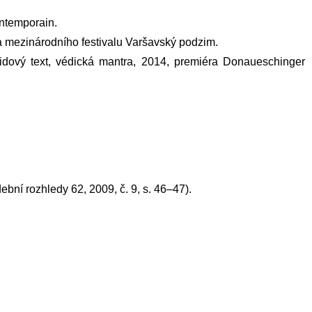
ontemporain.
ka mezinárodního festivalu Varšavský podzim.
 lidový text, védická mantra, 2014, premiéra Donaueschinger
bní rozhledy 62, 2009, č. 9, s. 46–47).