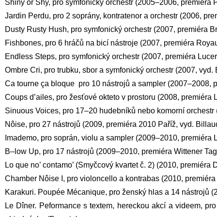
Shiny or Shy, pro symfonický orchestr (2005–2006, premiéra Pa
Jardin Perdu, pro 2 soprány, kontratenor a orchestr (2006, pre
Dusty Rusty Hush, pro symfonický orchestr (2007, premiéra B
Fishbones, pro 6 hráčů na bicí nástroje (2007, premiéra Roy
Endless Steps, pro symfonický orchestr (2007, premiéra Lucer
Ombre Cri, pro trubku, sbor a symfonický orchestr (2007, vyd. 
Ca tourne ça bloque pro 10 nástrojů a sampler (2007–2008, pr
Coups d’ailes, pro žesťové okteto v prostoru (2008, premiéra
Sinuous Voices, pro 17–20 hudebníků nebo komorní orchestr (
Nôise, pro 27 nástrojů (2009, premiéra 2010 Paříž, vyd. Bill
Imademo, pro soprán, violu a sampler (2009–2010, premiéra L
B–low Up, pro 17 nástrojů (2009–2010, premiéra Wittener T
Lo que no’ contamo’ (Smyčcový kvartet č. 2) (2010, premiéra
Chamber Nôise I, pro violoncello a kontrabas (2010, premiéra 
Karakuri. Poupée Mécanique, pro ženský hlas a 14 nástrojů (2
Le Dîner. Peformance s textem, hereckou akcí a videem, pro 