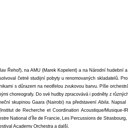
huslav Řehoř), na AMU (Marek Kopelent) a na Národní hudební 
bsolvoval četné studijní pobyty u renomovaných skladatelů. 
nikami s důrazem na neotřelou zvukovou barvu. Píše orchestráln
snými choreografy. Do své hudby zpracovává i podněty z různých
eční skupinou Gaara (Nairobi) na představení
Abila
. Napsal 
nstitut de Recherche et Coordination Acoustique/Musique-IR
tre National dʼÎle de Francie, Les Percussions de Strasbourg
tival Academy Orchestra a další.