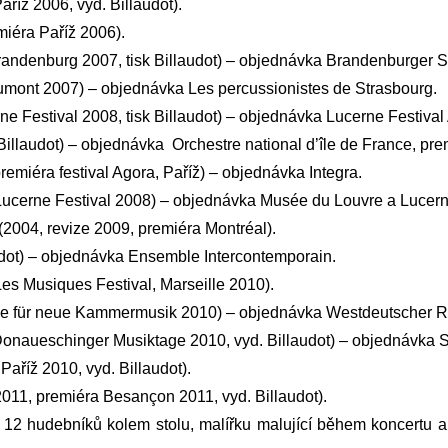
říž 2006, vyd. Billaudot).
miéra Paříž 2006).
randenburg 2007, tisk Billaudot) – objednávka Brandenburger Si
aumont 2007) – objednávka Les percussionistes de Strasbourg.
ne Festival 2008, tisk Billaudot) – objednávka Lucerne Festiva
Billaudot) – objednávka Orchestre national d’île de France, prem
emiéra festival Agora, Paříž) – objednávka Integra.
 Lucerne Festival 2008) – objednávka Musée du Louvre a Lucern
2004, revize 2009, premiéra Montréal).
audot) – objednávka Ensemble Intercontemporain.
es Musiques Festival, Marseille 2010).
age für neue Kammermusik 2010) – objednávka Westdeutscher R
 Donaueschinger Musiktage 2010, vyd. Billaudot) – objednávka
Paříž 2010, vyd. Billaudot).
011, premiéra Besançon 2011, vyd. Billaudot).
12 hudebníků kolem stolu, malířku malující během koncertu a di