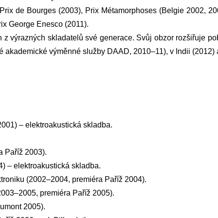
rix de Bourges (2003), Prix Métamorphoses (Belgie 2002, 2004
rix George Enesco (2011).
n z výrazných skladatelů své generace. Svůj obzor rozšiřuje po
é akademické výměnné služby DAAD, 2010–11), v Indii (2012) a 
001) – elektroakustická skladba.
a Paříž 2003).
 – elektroakustická skladba.
ktroniku (2002–2004, premiéra Paříž 2004).
2003–2005, premiéra Paříž 2005).
aumont 2005).