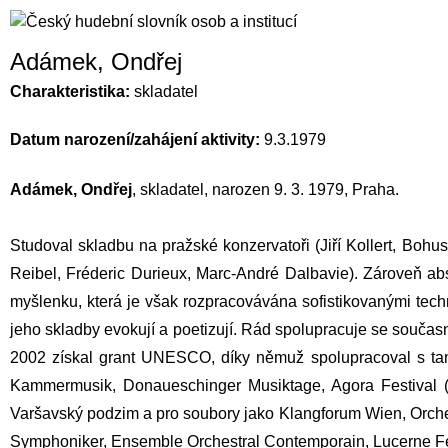
Adámek, Ondřej
Charakteristika:
skladatel
Datum narození/zahájení aktivity:
9.3.1979
Adámek, Ondřej
, skladatel, narozen 9. 3. 1979, Praha.
Studoval skladbu na pražské konzervatoři (Jiří Kollert, Bo
Reibel, Fréderic Durieux, Marc-André Dalbavie). Zároveň a
myšlenku, která je však rozpracovávána sofistikovanými tech
jeho skladby evokují a poetizují. Rád spolupracuje se souča
2002 získal grant UNESCO, díky němuž spolupracoval s tan
Kammermusik, Donaueschinger Musiktage, Agora Festival (I
Varšavský podzim a pro soubory jako Klangforum Wien, Orches
Symphoniker, Ensemble Orchestral Contemporain, Lucerne Fes