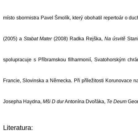
místo sbormistra
Pavel Šmolík
, který obohatil repertoár o d
(2005) a
Stabat Mater
(2008)
Radka Rejška
,
Na úsvitě
Stan
spolupracuje s
Příbramskou filharmonií
,
Svatohorským chr
Francie, Slovinska a Německa. Při příležitosti Korunovace 
Josepha Haydna,
Mši D dur
Antonína Dvořáka
,
Te Deum
Georg
Literatura: