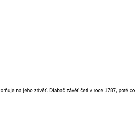
orňuje na jeho závěť.
Dlabač
závěť četl v roce 1787, poté co