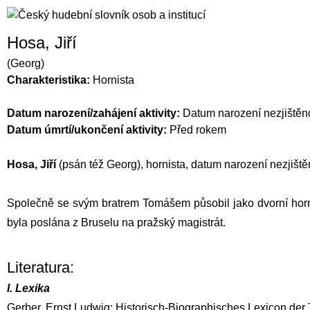
Hosa, Jiří
(Georg)
Charakteristika:
Hornista
Datum narození/zahájení aktivity:
Datum narození nezjištěn
Datum úmrtí/ukončení aktivity:
Před rokem
Hosa, Jiří
(psán též Georg), hornista, datum narození nezjišt
Společně se svým bratrem
Tomášem
působil jako dvorní hor
byla poslána z Bruselu na pražský magistrát.
Literatura:
I. Lexika
Gerber, Ernst Ludwig: Historisch-Biographisches Lexicon der To