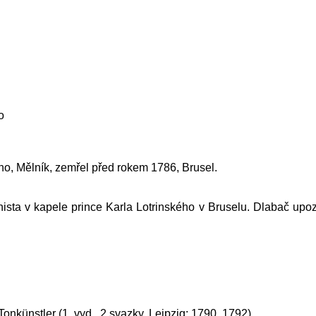
o
ěno, Mělník, zemřel před rokem 1786, Brusel.
nista v kapele prince Karla Lotrinského v Bruselu.
Dlabač
upoz
nkünstler (1. vyd., 2 svazky, Leipzig: 1790, 1792).