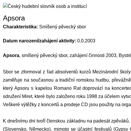
Apsora
Charakteristika:
Smíšený pěvecký sbor
Datum narození/zahájení aktivity:
0.0.2003
Apsora
, smíšený pěvecký sbor, zahájení činnosti 2003, Byst
Sbor se zformoval z řad absolventů kurzů Mezinárodní školy
zaměřuje na současnou a tradiční romskou hudbu, převážně 
který Apsoru s kapelou Romano Rat doprovází na koncertech
sdružení Miret, které bylo založeno roku 1998 za účelem vyt
Veškeré výtěžky z koncertů a prodeje CD jsou použity na organ
K dnešnímu dni tvoří členskou základnu na padesát zpěváků. 
(Slovensko, Německo), mimoto se účastní festivalů (Gypsy C