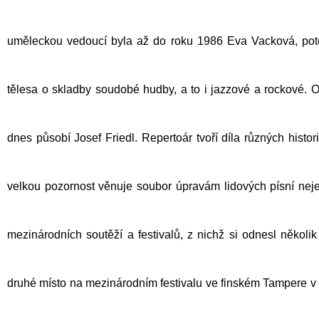
uměleckou vedoucí byla až do roku 1986 Eva Vacková, poté 
tělesa o skladby soudobé hudby, a to i jazzové a rockové.
dnes působí Josef Friedl. Repertoár tvoří díla různých histor
velkou pozornost věnuje soubor úpravám lidových písní neje
mezinárodních soutěží a festivalů, z nichž si odnesl několi
druhé místo na mezinárodním festivalu ve finském Tampere v r