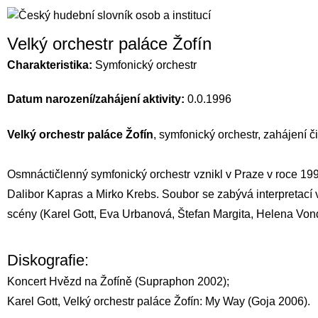
Velký orchestr paláce Žofín
Charakteristika:
Symfonický orchestr
Datum narození/zahájení aktivity:
0.0.1996
Velký orchestr paláce Žofín
, symfonický orchestr, zahájení č
Osmnáctičlenný symfonický orchestr vznikl v Praze v roce 1996
Dalibor Kapras a
Mirko Krebs
. Soubor se zabývá interpretac
scény (
Karel Gott
,
Eva Urbanová
,
Štefan Margita
,
Helena Von
Diskografie:
Koncert Hvězd na Žofíně (Supraphon 2002);
Karel Gott, Velký orchestr paláce Žofín: My Way (Goja 2006).