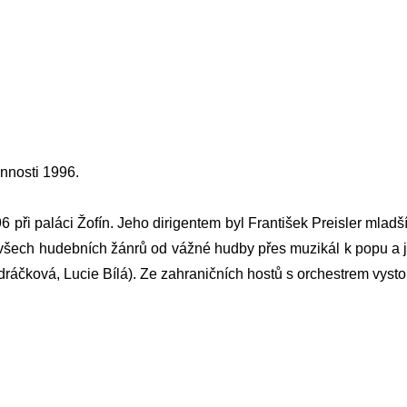
innosti 1996.
 při paláci Žofín. Jeho dirigentem byl
František Preisler
mladší
í všech hudebních žánrů od vážné hudby přes muzikál k popu 
dráčková
,
Lucie Bílá
). Ze zahraničních hostů s orchestrem vyst