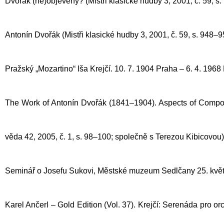
Dvořák (ne)objevený? (Mistři klasické hudby 3, 2001, č. 59, s.
Antonín Dvořák (Mistři klasické hudby 3, 2001, č. 59, s. 948–9
Pražský „Mozartino“ Iša Krejčí. 10. 7. 1904 Praha – 6. 4. 1968 
The Work of Antonín Dvořák (1841–1904). Aspects of Compos
věda 42, 2005, č. 1, s. 98–100; společně s Terezou Kibicovou)
Seminář o Josefu Sukovi, Městské muzeum Sedlčany 25. květn
Karel Ančerl – Gold Edition (Vol. 37). Krejčí: Serenáda pro or