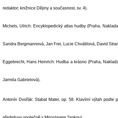
redaktor; knižnice Dějiny a současnost, sv. 4).
Michels, Ulrich: Encyklopedický atlas hudby (Praha, Nakladat
Sandra Bergmannová, Jan Frei, Lucie Chvátilová, David Stran
Eggebrecht, Hans Heinrich: Hudba a krásno
(Praha, Naklada
Jarmila Gabrielová
).
Antonín Dvořák: Stabat Mater, op. 58. Klavírní výtah podle 
předmluvy společně s Miroslavem Srnkou).