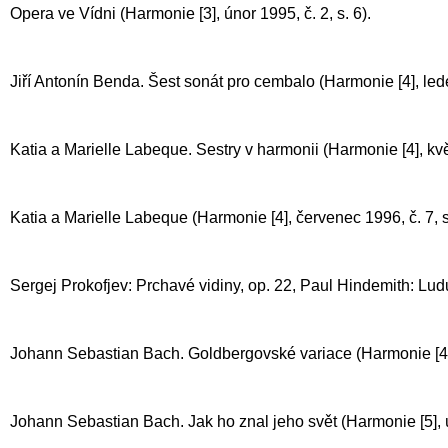
Opera ve Vídni (Harmonie [3], únor 1995, č. 2, s. 6).
Jiří Antonín Benda. Šest sonát pro cembalo (Harmonie [4], leden
Katia a Marielle Labeque. Sestry v harmonii (Harmonie [4], květ
Katia a Marielle Labeque (Harmonie [4], červenec 1996, č. 7, s
Sergej Prokofjev: Prchavé vidiny, op. 22, Paul Hindemith: Ludus
Johann Sebastian Bach. Goldbergovské variace (Harmonie [4], ř
Johann Sebastian Bach. Jak ho znal jeho svět
(Harmonie [5], ú