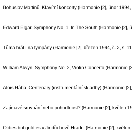
Bohuslav Martinů. Klavírní koncerty (Harmonie [2], únor 1994, č
Edward Elgar. Symphony No. 1, In The South (Harmonie [2], ún
Tůma hrál i na tympány (Harmonie [2], březen 1994, č. 3, s. 11
William Alwyn. Symphony No. 3, Violin Concerto (Harmonie [2],
Alois Hába. Centenary (instrumentální skladby) (Harmonie [2],
Zajímavé srovnání nebo pohodlnost? (Harmonie [2], květen 1994
Oldies but goldies v Jindřichově Hradci (Harmonie [2], květen 1