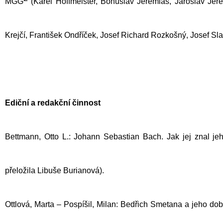
MGG
(Karel Hoffmeister, Bohuslav Jeremiáš, Jaroslav Jere
Krejčí, František Ondříček, Josef Richard Rozkošný, Josef S
Ediční a redakční činnost
Bettmann, Otto L.: Johann Sebastian Bach.
Jak jej znal je
přeložila Libuše Burianová).
Ottlová, Marta – Pospíšil, Milan: Bedřich Smetana a jeho do