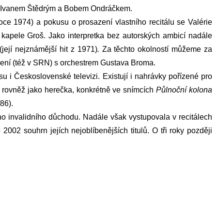
nty Ivanem Štědrým a Bobem Ondráčkem.
ce 1974) a pokusu o prosazení vlastního recitálu se Valérie
kapele Groš. Jako interpretka bez autorských ambicí nadále
(její nejznámější hit z 1971)
.
Za těchto okolností můžeme za
upení (též v SRN) s orchestrem Gustava Broma.
 i Československé televizi. Existují i nahrávky pořízené pro
la rovněž jako herečka, konkrétně ve snímcích
Půlnoční kolona
86).
o invalidního důchodu. Nadále však vystupovala v recitálech
02 souhrn jejích nejoblíbenějších titulů. O tři roky později