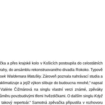
čka a přes krajské kolo v Košicích postoupila do celostátních
o Prahy, do ansámblu rekonstruovaného divadla Rokoko. Typově
sek Waldemara Matušky.
Zároveň poznala nahrávací studia a
klimatizuje a jejíž výkon slibuje do budoucna mnohé,“ napsal
 Valérie Čižmárová na singlu vlastní verzi známé, zpěváky
v průměru povzbudivými třemi hvězdičkami. O dalším singlu
Když
takový repertoár.“ Samotná zpěvačka připustila v rozhovoru