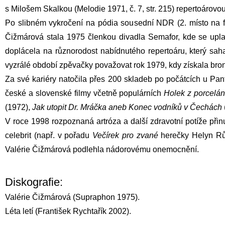
s Milošem Skalkou (Melodie 1971, č. 7, str. 215) repertoár
Po slibném vykročení na pódia sousední NDR (2. místo na fe
Čižmárová stala 1975 členkou divadla Semafor, kde se upla
doplácela na různorodost nabídnutého repertoáru, který s
vyzrálé období zpěvačky považovat rok 1979, kdy získala bron
Za své kariéry natočila přes 200 skladeb po počátcích u Pan
české a slovenské filmy včetně populárních
Holek z porcelá
(1972),
Jak utopit Dr. Mráčka aneb Konec vodníků v Čechách
V roce 1998 rozpoznaná artróza a další zdravotní potíže př
celebrit (např. v pořadu
Večírek pro zvané
herečky Helyn Růži
Valérie Čižmárová podlehla nádorovému onemocnění.
Diskografie:
Valérie Čižmárová (Supraphon 1975).
Léta letí (František Rychtařík 2002).