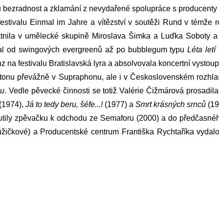
ovou bezradnost a zklamání z nevydařené spolupráce s produce
stivalu Einmal im Jahre a vítězství v soutěži Rund v témže ro
tnila v umělecké skupině Miroslava Šimka a Luďka Soboty a 
ahal od swingových evergreenů až po bubblegum typu
Léta letí
z na festivalu Bratislavská lyra a absolvovala koncertní vysto
tonu převážně v Supraphonu, ale i v Československém rozhlasu
nu
. Vedle pěvecké činnosti se totiž Valérie Čižmárová prosadi
(1974),
Já to tedy beru, šéfe...!
(1977) a
Smrt krásných srnců
(19
inutily zpěvačku k odchodu ze Semaforu (2000) a do předčasnéh
čkové) a Producentské centrum Františka Rychtaříka vydalo 20