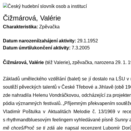
Čižmárová, Valérie
Charakteristika:
Zpěvačka
Datum narození/zahájení aktivity:
29.1.1952
Datum úmrtí/ukončení aktivity:
7.3.2005
Čižmárová, Valérie
(též Valerie)
,
zpěvačka, narozena 29. 1. 1
Základů uměleckého vzdělání (balet) se jí dostalo na LŠU v m
soutěží pěveckých talentů v České Třebové a Jihlavě (obě 19
zde nahradila Helenu Vondráčkovou, odcházející za projekt
pódia významných festivalů. „Příjemným překvapením soutěže 
Vladimír Poštulka v Aktualitách Melodie č. 13/1969 v rec
s rhythmandbluesovým feelingem vyhledávané písně
Sunny
a
mě chceš/Proč se ti zdá
ale napsal recenzent Lubomír Dorůž