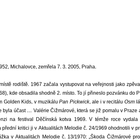
952, Michalovce, zemřela 7. 3. 2005, Praha.
ístě rodiště. 1967 začala vystupovat na veřejnosti jako zpěva
68), kde obsadila shodně 2. místo. To jí přineslo pozvánku d
em Golden Kids, v muzikálu
Pan Pickwick
, ale i v recitálu
Osm lá
byla účast … Valérie Čižmárové, která se již pomalu v Praze a
enzi na festival Děčínská kotva 1969. V témže roce vydala
 přední kritici ji v Aktualitách Melodie č. 24/1969 ohodnotili 
ka v Aktualitách Melodie č. 13/1970: „Škoda Čižmárové pro 