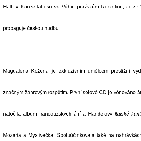
Hall, v Konzertahusu ve Vídni, pražském Rudolfinu, či 
propaguje českou hudbu.
Magdalena Kožená je exkluzivním umělcem prestižní vyda
značným žánrovým rozpětím. První sólové CD je věnováno á
natočila album francouzských árií a Händelovy
Italské kant
Mozarta
a
Myslivečka
. Spoluúčinkovala také na nahrávká