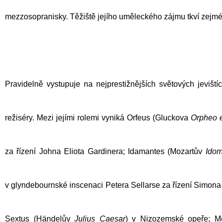
mezzosopranisky. Těžiště jejího uměleckého zájmu tkví zejmé
Pravidelně vystupuje na nejprestižnějších světových jevištíc
režiséry. Mezi jejími rolemi vyniká Orfeus (
Gluckova
Orpheo
e
za řízení Johna Eliota Gardinera; Idamantes (
Mozartův
Ido
v glyndebournské inscenaci Petera Sellarse za řízení Simona 
Sextus (Händelův
Julius Caesar
) v Nizozemské opeře; 