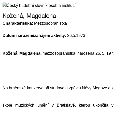
Kožená, Magdalena
Charakteristika:
Mezzosopranistka
Datum narození/zahájení aktivity:
26.5.1973
Kožená, Magdalena,
mezzosopranistka, narozena 26. 5. 197
Na
brněnské konzervatoři
studovala zpěv u Něvy Megové a kl
škole múzických umění v Bratislavě, kterou ukončila 