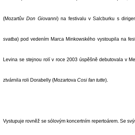
(
Mozartův
Don Giovanni
) na festivalu v Salcburku s diri
svatba
) pod vedením Marca Minkowského vystoupila na fes
Levina se stejnou rolí v roce 2003 úspěšně debutovala v Metr
ztvárnila roli Dorabelly (
Mozartova
Cosi fan tutte
).
Vystupuje rovněž se sólovým koncertním repertoárem. Se svý