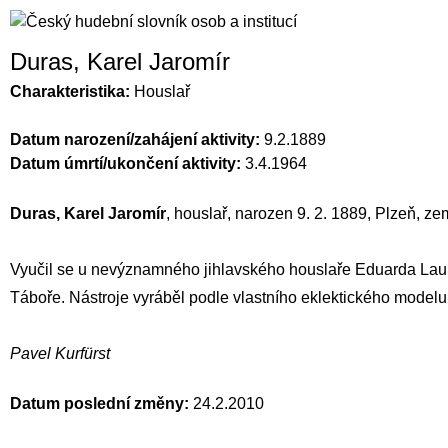
Duras, Karel Jaromír
Charakteristika:
Houslař
Datum narození/zahájení aktivity:
9.2.1889
Datum úmrtí/ukončení aktivity:
3.4.1964
Duras, Karel Jaromír
, houslař, narozen 9. 2. 1889, Plzeň, ze
Vyučil se u nevýznamného jihlavského houslaře Eduarda Laub
Táboře. Nástroje vyráběl podle vlastního eklektického modelu.
Pavel Kurfürst
Datum poslední změny:
24.2.2010