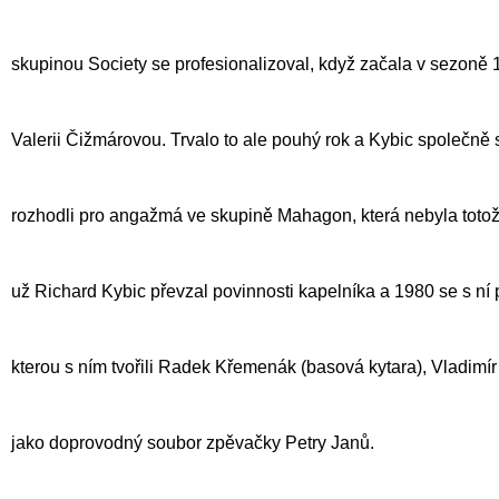
skupinou Society se profesionalizoval, když začala v sezon
Valerii Čižmárovou
. Trvalo to ale pouhý rok a Kybic společn
rozhodli pro angažmá ve skupině
Mahagon
, která nebyla to
už Richard Kybic převzal povinnosti kapelníka a 1980 se s ní
kterou s ním tvořili Radek Křemenák (basová kytara), Vladimír
jako doprovodný soubor zpěvačky
Petry Janů
.