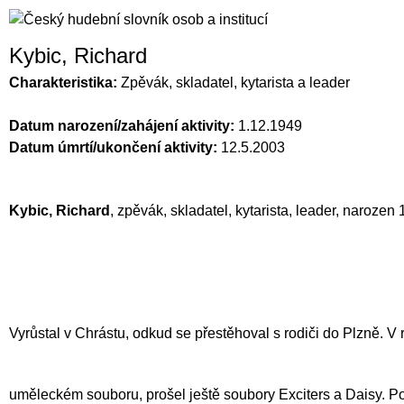
Kybic, Richard
Charakteristika:
Zpěvák, skladatel, kytarista a leader
Datum narození/zahájení aktivity:
1.12.1949
Datum úmrtí/ukončení aktivity:
12.5.2003
Kybic, Richard
, zpěvák, skladatel, kytarista, leader, narozen
Vyrůstal v Chrástu, odkud se přestěhoval s rodiči do Plzně. V 
uměleckém souboru
, prošel ještě soubory Exciters a Daisy. Po