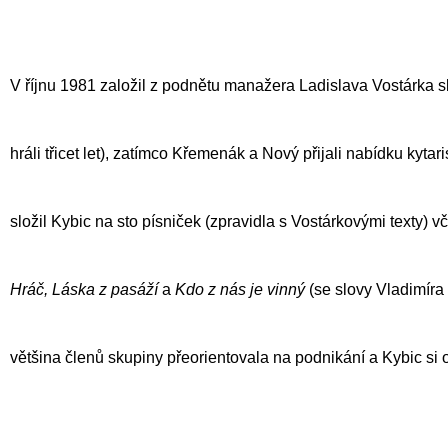
V říjnu 1981 založil z podnětu manažera Ladislava Vostárka 
hráli třicet let), zatímco Křemenák a Nový přijali nabídku kytar
složil Kybic na sto písniček (zpravidla s Vostárkovými texty) 
Hráč, Láska z pasáží
a
Kdo z nás je vinný
(se slovy Vladimír
většina členů skupiny přeorientovala na podnikání a Kybic si 