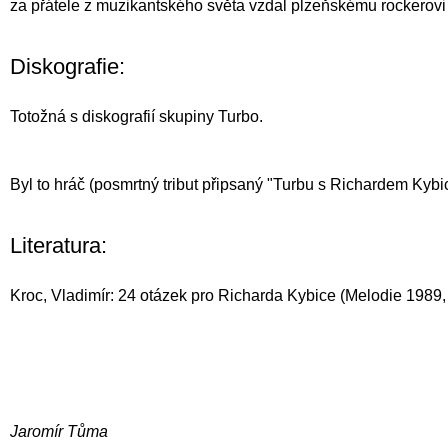
za přátele z muzikantského světa vzdal plzeňskému rockerovi
Diskografie:
Totožná s diskografií skupiny Turbo.
Byl to hráč (posmrtný tribut připsaný "Turbu s Richardem Kyb
Literatura:
Kroc, Vladimír: 24 otázek pro Richarda Kybice (Melodie 1989, č
Jaromír Tůma