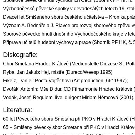
Spolkové pěvecké hnutí východních Čech (Sborník PF HK, č. 
Východočeské pěvecké spolky v devadesátých letech 19. stolet
Dvacet let Smíšeného sboru českého učitelstva – Kronika p
Význam A. Bednáře a J. Plavce pro rozvoj sborového zpěvu v
Sborové pěvecké hnutí dnešního Východočeského kraje v lete
Příprava učitelů hudební výchovy a praxe (Sborník PF HK, č. 
Diskografie:
Chor Smetana Hradec Králové (Medienstelle Diözese St. Pölt
Ryba, Jan Jakub: Hej, mistře (Dureco/Weesp 1995);
Fikejz, Daniel: Pocta Vojtěchovi (Art production „66“ 1997);
Dvořák, Antonín: Mše D dur, CD Filharmonie Hradec Králové 
Vodák, Josef: Requiem, live, dirigent Miriam Němcová (2001).
Literatura:
60 let Pěveckého sboru Smetana při PKO v Hradci Králové (H
65 – Smíšený pěvecký sbor Smetana při PKO v Hradci Králov