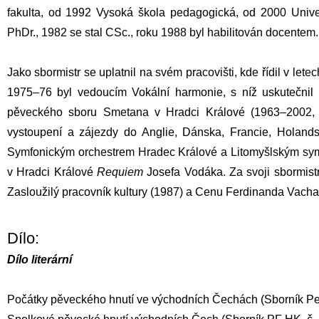
fakulta, od 1992 Vysoká škola pedagogická, od 2000 Univer
PhDr., 1982 se stal CSc., roku 1988 byl habilitován docentem.
Jako sbormistr se uplatnil na svém pracovišti, kde řídil v le
1975–76 byl vedoucím Vokální harmonie, s níž uskutečni
pěveckého sboru Smetana v Hradci Králové (1963–2002, o
vystoupení a zájezdy do Anglie, Dánska, Francie, Holand
Symfonickým orchestrem Hradec Králové a
Litomyšlským sy
v Hradci Králové
Requiem
Josefa Vodáka
. Za svoji sbormis
Zasloužilý pracovník kultury (1987) a Cenu Ferdinanda Vacha
Dílo:
Dílo literární
Počátky pěveckého hnutí ve východních Čechách (Sborník Ped