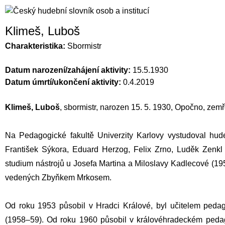
Klimeš, Luboš
Charakteristika:
Sbormistr
Datum narození/zahájení aktivity:
15.5.1930
Datum úmrtí/ukončení aktivity:
0.4.2019
Klimeš, Luboš
, sbormistr, narozen 15. 5. 1930, Opočno, zem
Na Pedagogické fakultě Univerzity Karlovy vystudoval hude
František Sýkora
,
Eduard Herzog
,
Felix Zrno
,
Luděk Zenkl
studium nástrojů u
Josefa Martina
a Miloslavy Kadlecové (195
vedených
Zbyňkem Mrkosem
.
Od roku 1953 působil v Hradci Králové, byl učitelem ped
(1958–59). Od roku 1960 působil v královéhradeckém pedag