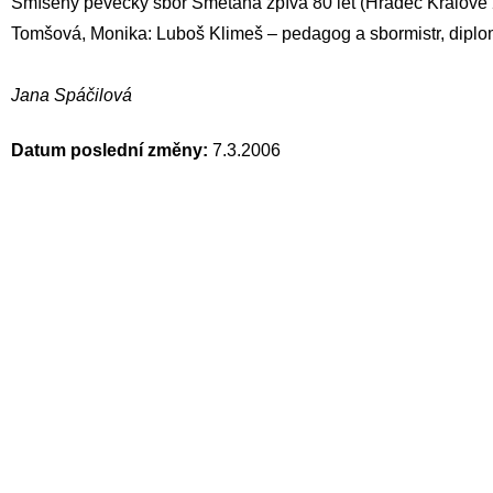
Smíšený pěvecký sbor Smetana zpívá 80 let (Hradec Králové 
Tomšová, Monika: Luboš Klimeš – pedagog a sbormistr, dip
Jana Spáčilová
Datum poslední změny:
7.3.2006