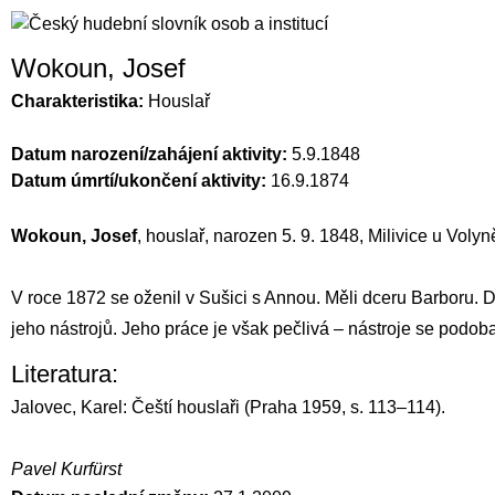
Wokoun, Josef
Charakteristika:
Houslař
Datum narození/zahájení aktivity:
5.9.1848
Datum úmrtí/ukončení aktivity:
16.9.1874
Wokoun, Josef
, houslař, narozen 5. 9. 1848, Milivice u Volyn
V roce 1872 se oženil v Sušici s Annou. Měli dceru Barboru. D
jeho nástrojů. Jeho práce je však pečlivá – nástroje se podob
Literatura:
Jalovec, Karel: Čeští houslaři (Praha 1959, s. 113–114).
Pavel Kurfürst