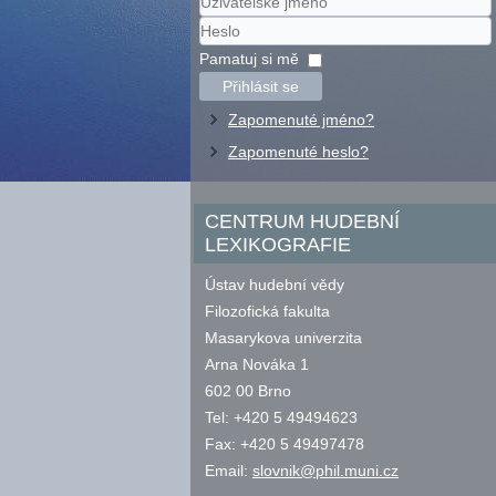
Uživatelské
jméno
Heslo
Pamatuj si mě
Přihlásit se
Zapomenuté jméno?
Zapomenuté heslo?
CENTRUM HUDEBNÍ
LEXIKOGRAFIE
Ústav hudební vědy
Filozofická fakulta
Masarykova univerzita
Arna Nováka 1
602 00 Brno
Tel: +420 5 49494623
Fax: +420 5 49497478
Email:
slovnik@phil.muni.cz