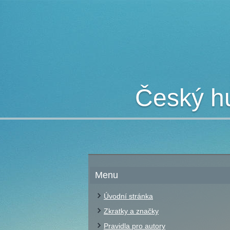
Český hu
Menu
Úvodní stránka
Zkratky a značky
Pravidla pro autory