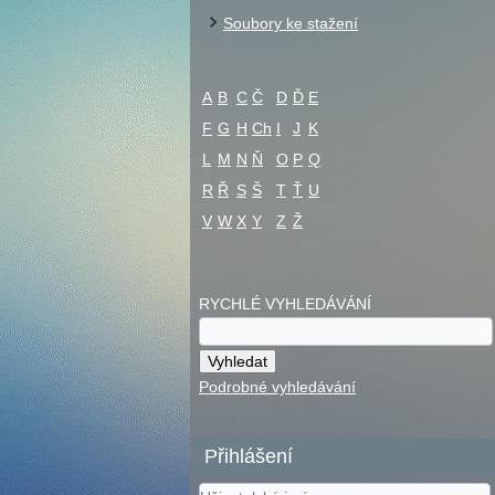
Soubory ke stažení
A
B
C
Č
D
Ď
E
F
G
H
Ch
I
J
K
L
M
N
Ň
O
P
Q
R
Ř
S
Š
T
Ť
U
V
W
X
Y
Z
Ž
RYCHLÉ VYHLEDÁVÁNÍ
Podrobné vyhledávání
Přihlášení