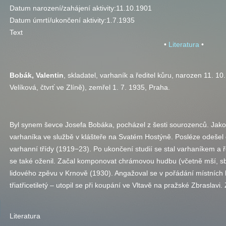
Datum narození/zahájení aktivity:
11.10.1901
Datum úmrtí/ukončení aktivity:
1.7.1935
Text
•
Literatura
•
Bobák, Valentin
, skladatel, varhaník a ředitel kůru, narozen 11. 10
Velíková, čtvrť ve Zlíně), zemřel 1. 7. 1935, Praha.
Byl synem ševce Josefa Bobáka, pocházel z šesti sourozenců. Jako 
varhaníka ve službě v klášteře na Svatém Hostýně. Posléze odešel 
varhanní třídy (1919−23). Po ukončení studií se stal varhaníkem a ř
se také oženil. Začal komponovat chrámovou hudbu (včetně mší, sbo
lidového zpěvu v Krnově (1930). Angažoval se v pořádání místních
třiatřicetiletý – utopil se při koupání ve Vltavě na pražské Zbraslav
Literatura