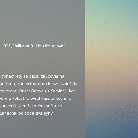
. 1901, Veliková (u Holešova; nyní
čtrnáctiletý se začal zaučovat na
do Brna, kde vstoupil na konzervatoř do
editelem kůru v Orlové (u Karviné), kde
rů a koled), otevřel kurz církevního
 koncertů. Zemřel nečekaně jako
i. Zanechal po sobě dva syny.