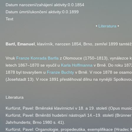
Datum narození/zahájení aktivity:
0.0.1854
Datum úmrtí/ukončení aktivity:
0.0.1899
Text
•
Literatura
•
Bartl, Emanuel
, klavírník, narozen 1854, Brno, zemřel 1899 tamtéž
Vnuk
Franze Konrada Bartla
z Olomouce (1750–1813), vynálezce kl
letech 1867–1870 se vyučil u
Karla Hoffmanna
v Brně. Do roku 1872
1878 byl tovaryšem u
Franze Buchty
v Brně. V roce 1878 se osamosta
(Josefstadt 13). V roce 1891 přestěhoval dílnu na nynější Spolkovou
Literatura
Kurfürst, Pavel: Brněnské klavírnictví v 18. a 19. století (Opus mus
Kurfürst, Pavel: Brněnští hudební nástrojaři 14.–19. století (Brünn
Jahrhunderts; Brno 1980 s. 41).
Kurfürst, Pavel: Organologie, propedeutika, exemplifikace (Hradec 