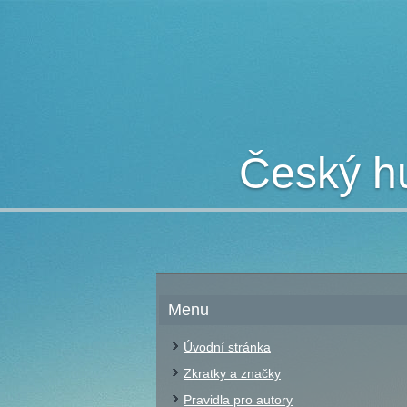
Český hu
Menu
Úvodní stránka
Zkratky a značky
Pravidla pro autory