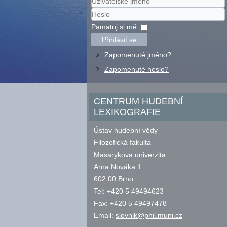
Uživatelské
jméno
Heslo
Pamatuj si mě
Přihlásit se
Zapomenuté jméno?
Zapomenuté heslo?
CENTRUM HUDEBNÍ
LEXIKOGRAFIE
Ústav hudební vědy
Filozofická fakulta
Masarykova univerzita
Arna Nováka 1
602 00 Brno
Tel: +420 5 49494623
Fax: +420 5 49497478
Email:
slovnik@phil.muni.cz