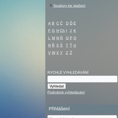
Soubory ke stažení
A
B
C
Č
D
Ď
E
F
G
H
Ch
I
J
K
L
M
N
Ň
O
P
Q
R
Ř
S
Š
T
Ť
U
V
W
X
Y
Z
Ž
RYCHLÉ VYHLEDÁVÁNÍ
Podrobné vyhledávání
Přihlášení