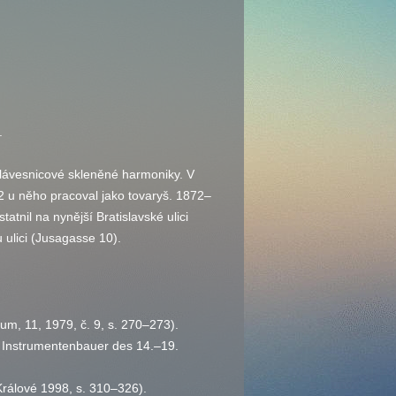
.
ávesnicové skleněné harmoniky. V
 u něho pracoval jako tovaryš. 1872–
tnil na nynější Bratislavské ulici
 ulici (Jusagasse 10).
icum, 11, 1979,
č.
9,
s.
270–273).
er Instrumentenbauer des 14.–19.
Králové 1998,
s.
310–326).