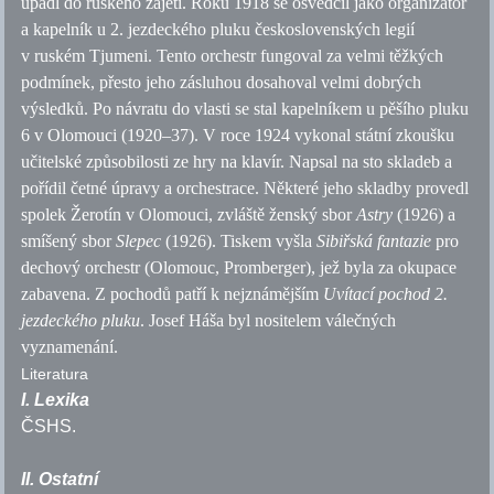
upadl do ruského zajetí. Roku 1918 se osvědčil jako organizátor
a kapelník u 2. jezdeckého pluku československých legií
v ruském Tjumeni. Tento orchestr fungoval za velmi těžkých
podmínek, přesto jeho zásluhou dosahoval velmi dobrých
výsledků. Po návratu do vlasti se stal kapelníkem u pěšího pluku
6 v Olomouci (1920–37). V roce 1924 vykonal státní zkoušku
učitelské způsobilosti ze hry na klavír. Napsal na sto skladeb a
pořídil četné úpravy a orchestrace. Některé jeho skladby provedl
spolek Žerotín v Olomouci, zvláště ženský sbor
Astry
(1926) a
smíšený sbor
Slepec
(1926). Tiskem vyšla
Sibiřská fantazie
pro
dechový orchestr (Olomouc, Promberger), jež byla za okupace
zabavena. Z pochodů patří k nejznámějším
Uvítací pochod 2.
jezdeckého pluku
. Josef Háša byl nositelem válečných
vyznamenání.
Literatura
I. Lexika
ČSHS
.
II. Ostatní