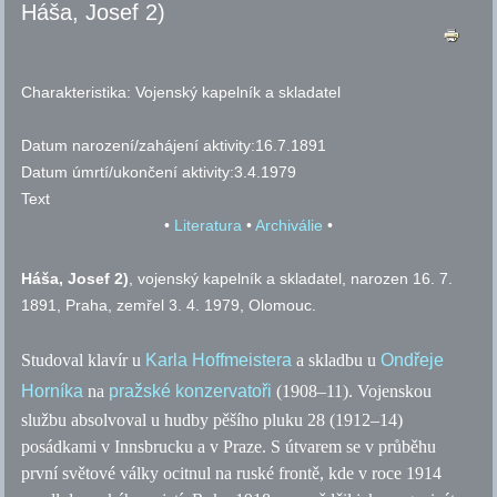
Háša, Josef 2)
Charakteristika:
Vojenský kapelník a skladatel
Datum narození/zahájení aktivity:
16.7.1891
Datum úmrtí/ukončení aktivity:
3.4.1979
Text
•
Literatura
•
Archiválie
•
Háša, Josef 2)
, vojenský kapelník a skladatel, narozen 16. 7.
1891, Praha, zemřel 3. 4. 1979, Olomouc.
Studoval klavír u
Karla Hoffmeistera
a skladbu u
Ondřeje
Horníka
na
pražské konzervatoři
(1908–11). Vojenskou
službu absolvoval u hudby pěšího pluku 28 (1912–14)
posádkami v Innsbrucku a v Praze. S útvarem se v průběhu
první světové války ocitnul na ruské frontě, kde v roce 1914