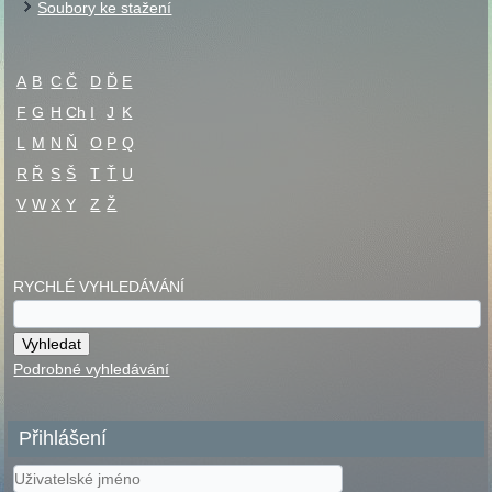
Soubory ke stažení
A
B
C
Č
D
Ď
E
F
G
H
Ch
I
J
K
L
M
N
Ň
O
P
Q
R
Ř
S
Š
T
Ť
U
V
W
X
Y
Z
Ž
RYCHLÉ VYHLEDÁVÁNÍ
Podrobné vyhledávání
Přihlášení