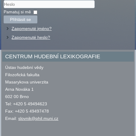
Uživatelské
jméno
Heslo
Pamatuj si mě
Přihlásit se
Zapomenuté jméno?
Zapomenuté heslo?
CENTRUM HUDEBNÍ LEXIKOGRAFIE
Ústav hudební vědy
Filozofická fakulta
Masarykova univerzita
Arna Nováka 1
602 00 Brno
Tel: +420 5 49494623
Fax: +420 5 49497478
Email:
slovnik@phil.muni.cz