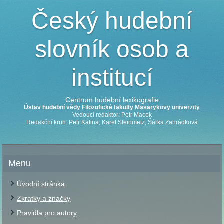
Český hudební
slovník osob a
institucí
Centrum hudební lexikografie
Ústav hudební vědy Filozofické fakulty Masarykovy univerzity
Vedoucí redaktor: Petr Macek
Redakční kruh: Petr Kalina, Karel Steinmetz, Šárka Zahrádková
Menu
Úvodní stránka
Zkratky a značky
Pravidla pro autory