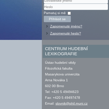
Uživatelské
jméno
Heslo
Pamatuj si mě
Přihlásit se
Zapomenuté jméno?
Zapomenuté heslo?
CENTRUM HUDEBNÍ
LEXIKOGRAFIE
Ústav hudební vědy
Filozofická fakulta
Masarykova univerzita
Arna Nováka 1
602 00 Brno
Tel: +420 5 49494623
Fax: +420 5 49497478
Email:
slovnik@phil.muni.cz