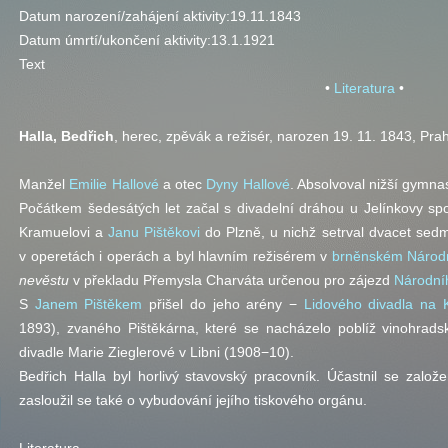
Datum narození/zahájení aktivity:
19.11.1843
Datum úmrtí/ukončení aktivity:
13.1.1921
Text
•
Literatura
•
Halla, Bedřich
,
herec, zpěvák a režisér, narozen 19. 11. 1843, Pra
Manžel
Emilie Hallové
a otec
Dyny Hallové
. Absolvoval nižší gymn
Počátkem šedesátých let začal s divadelní dráhou u Jelínkovy spol
Kramuelovi a
Janu Pištěkovi
do Plzně, u nichž setrval dvacet sedm
v operetách i operách a byl hlavním režisérem v
brněnském Národn
nevěstu
v překladu Přemysla Charváta určenou pro zájezd
Národníh
S
Janem Pištěkem
přišel do jeho arény −
Lidového divadla na 
1893)
, zvaného
Pištěkárna,
které se nacházelo
poblíž vinohrads
divadle Marie Zieglerové v Libni (1908−10).
Bedřich Halla byl horlivý stavovský pracovník. Účastnil se založ
zasloužil se také o vybudování jejího tiskového orgánu.