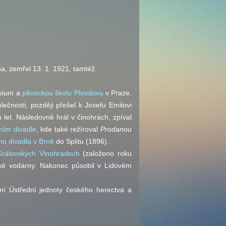
ha, zemřel 13. 1. 1921, tamtéž.
asium a
pěveckou školu Pivodovu
v Praze.
ečnosti, později přešel k Josefu Emilovi
 let. Následovně hrál v činohrách, zpíval
ím divadle
, kde také režíroval
Prodanou
o divadla v Brně
do Splitu (1896).
Královských Vinohradech
(založeno roku
ké vodárny. Nakonec působil v Lidovém
ení Ústřední jednoty českého herectva a