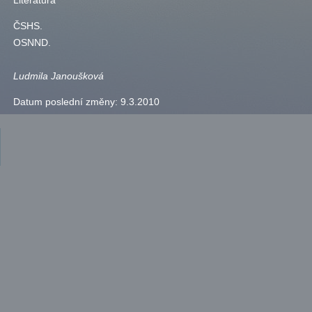
Literatura
ČSHS
.
OSNND
.
Ludmila Janoušková
Datum poslední změny:
9.3.2010