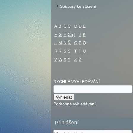
Soubory ke stažení
A
B
C
Č
D
Ď
E
F
G
H
Ch
I
J
K
L
M
N
Ň
O
P
Q
R
Ř
S
Š
T
Ť
U
V
W
X
Y
Z
Ž
RYCHLÉ VYHLEDÁVÁNÍ
Podrobné vyhledávání
Přihlášení