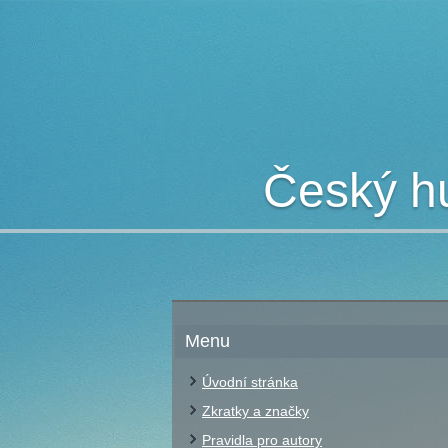
Český hu
Menu
Úvodní stránka
Zkratky a značky
Pravidla pro autory