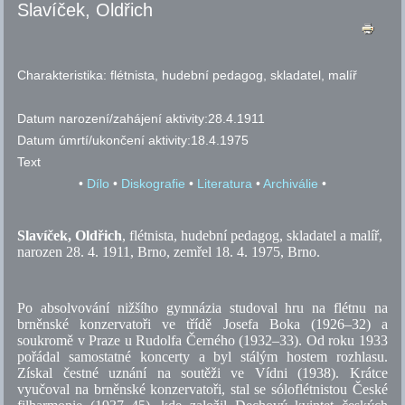
Slavíček, Oldřich
Charakteristika:
flétnista, hudební pedagog, skladatel, malíř
Datum narození/zahájení aktivity:
28.4.1911
Datum úmrtí/ukončení aktivity:
18.4.1975
Text
•
Dílo
•
Diskografie
•
Literatura
•
Archiválie
•
Slavíček, Oldřich
, flétnista, hudební pedagog, skladatel a malíř,
narozen 28. 4. 1911, Brno, zemřel 18. 4. 1975, Brno.
Po absolvování nižšího gymnázia studoval hru na flétnu na
brněnské konzervatoři ve třídě Josefa Boka (1926–32) a
soukromě v Praze u Rudolfa Černého (1932–33). Od roku 1933
pořádal samostatné koncerty a byl stálým hostem rozhlasu.
Získal čestné uznání na soutěži ve Vídni (1938). Krátce
vyučoval na brněnské konzervatoři, stal se sóloflétnistou České