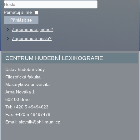
Uživatelské
jméno
Heslo
Pamatuj si mě
Přihlásit se
Zapomenuté jméno?
Zapomenuté heslo?
CENTRUM HUDEBNÍ LEXIKOGRAFIE
Ústav hudební vědy
Filozofická fakulta
Masarykova univerzita
Arna Nováka 1
602 00 Brno
Tel: +420 5 49494623
Fax: +420 5 49497478
Email:
slovnik@phil.muni.cz