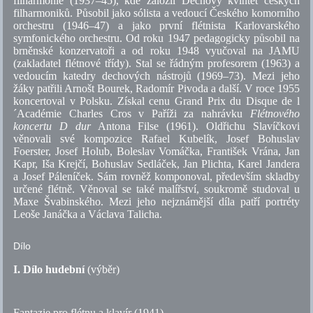
filharmonie (1937–45), kde založil Dechový kvintet českých
filharmoniků. Působil jako sólista a vedoucí Českého komorního
orchestru (1946–47) a jako první flétnista Karlovarského
symfonického orchestru. Od roku 1947 pedagogicky působil na
brněnské konzervatoři a od roku 1948 vyučoval na
JAMU
(zakladatel flétnové třídy). Stal se řádným profesorem (1963) a
vedoucím katedry dechových nástrojů (1969–73). Mezi jeho
žáky patřili Arnošt Bourek, Radomír Pivoda a další. V roce 1955
koncertoval v Polsku. Získal cenu Grand Prix du Disque de l
´Académie Charles Cros v Paříži za nahrávku
Flétnového
koncertu D dur
Antona Filse (1961). Oldřichu Slavíčkovi
věnovali své kompozice Rafael Kubelík, Josef Bohuslav
Foerster, Josef Holub, Boleslav Vomáčka, František Vrána, Jan
Kapr, Iša Krejčí, Bohuslav Sedláček, Jan Plichta, Karel Jandera
a Josef Páleníček. Sám rovněž komponoval, především skladby
určené flétně. Věnoval se také malířství, soukromě studoval u
Maxe Švabinského. Mezi jeho nejznámější díla patří portréty
Leoše Janáčka a Václava Talicha.
Dílo
I. Dílo hudební
(výběr)
Fantazie pro flétnu a klavír (1941).