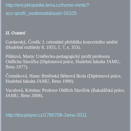
http://encyklopedie.brna.cz/home-mmb/?
acc=profil_osobnosti&load=16105
II. Ostatní
Gardavský, Čeněk: I. celostátní přehlídka koncertního umění
(Hudební rozhledy 8, 1955,
č.
7,
s.
353).
Pilátová, Marta: Umělecko-pedagogický profil profesora
Oldřicha Slavíčka (Diplomová práce, Hudební fakulta
JAMU
,
Brno 1977).
Čermáková, Hana: Brněnská flétnová škola (Diplomová práce,
Hudební fakulta
JAMU
, Brno 1990).
Vaculová, Kristina: Profesor Oldřich Slavíček (Bakalářská práce,
JAMU
, Brno 2008).
http://docplayer.cz/1780708-Jamu-2011