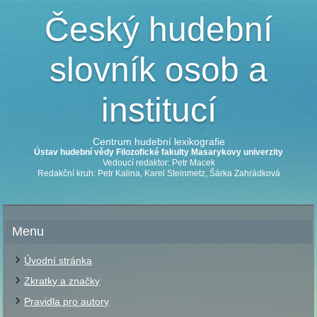
Český hudební
slovník osob a
institucí
Centrum hudební lexikografie
Ústav hudební vědy Filozofické fakulty Masarykovy univerzity
Vedoucí redaktor: Petr Macek
Redakční kruh: Petr Kalina, Karel Steinmetz, Šárka Zahrádková
Menu
Úvodní stránka
Zkratky a značky
Pravidla pro autory