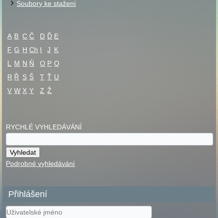
Soubory ke stažení
A
B
C
Č
D
Ď
E
F
G
H
Ch
I
J
K
L
M
N
Ň
O
P
Q
R
Ř
S
Š
T
Ť
U
V
W
X
Y
Z
Ž
RYCHLÉ VYHLEDÁVÁNÍ
Podrobné vyhledávání
Přihlášení