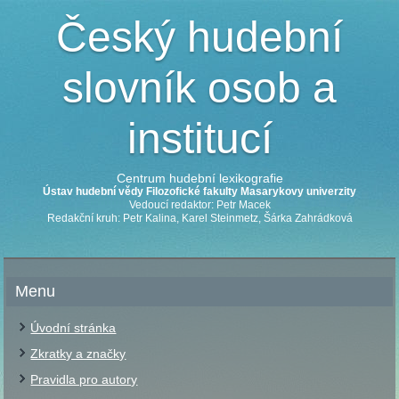
Český hudební
slovník osob a
institucí
Centrum hudební lexikografie
Ústav hudební vědy Filozofické fakulty Masarykovy univerzity
Vedoucí redaktor: Petr Macek
Redakční kruh: Petr Kalina, Karel Steinmetz, Šárka Zahrádková
Menu
Úvodní stránka
Zkratky a značky
Pravidla pro autory