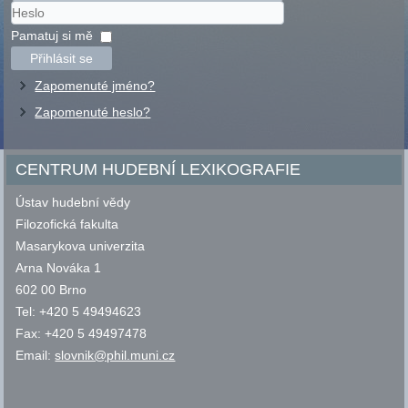
Uživatelské
jméno
Heslo
Pamatuj si mě
Přihlásit se
Zapomenuté jméno?
Zapomenuté heslo?
CENTRUM HUDEBNÍ LEXIKOGRAFIE
Ústav hudební vědy
Filozofická fakulta
Masarykova univerzita
Arna Nováka 1
602 00 Brno
Tel: +420 5 49494623
Fax: +420 5 49497478
Email:
slovnik@phil.muni.cz