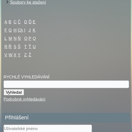
Soubory ke stažení
A
B
C
Č
D
Ď
E
F
G
H
Ch
I
J
K
L
M
N
Ň
O
P
Q
R
Ř
S
Š
T
Ť
U
V
W
X
Y
Z
Ž
RYCHLÉ VYHLEDÁVÁNÍ
Podrobné vyhledávání
Přihlášení