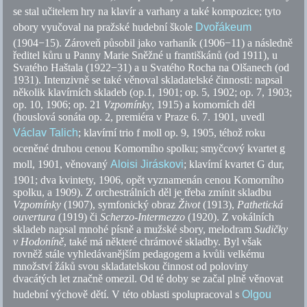
se stal učitelem hry na klavír a varhany a také kompozice; tyto
obory vyučoval na pražské hudební škole
Dvořákeum
(1904−15). Zároveň působil jako varhaník (1906−11) a následně
ředitel kůru u Panny Marie Sněžné u františkánů (od 1911), u
Svatého Haštala (1922−31) a u Svatého Rocha na Olšanech (od
1931). Intenzivně se také věnoval skladatelské činnosti: napsal
několik klavírních skladeb (op.1, 1901;
op.
5, 1902;
op.
7, 1903;
op.
10, 1906;
op.
21
Vzpomínky
, 1915) a komorních děl
(houslová sonáta
op.
2, premiéra v Praze 6. 7. 1901, uvedl
Václav Talich
; klavírní trio f moll
op.
9, 1905, téhož roku
oceněné druhou cenou Komorního spolku; smyčcový kvartet g
moll, 1901, věnovaný
Aloisi Jiráskovi
; klavírní kvartet G dur,
1901; dva kvintety, 1906, opět vyznamenán cenou Komorního
spolku, a 1909). Z orchestrálních děl je třeba zmínit skladbu
Vzpomínky
(1907), symfonický obraz
Život
(1913),
Pathetická
ouvertura
(1919) či
Scherzo-Intermezzo
(1920). Z vokálních
skladeb napsal mnohé písně a mužské sbory, melodram
Sudičky
v Hodoníně
, také má některé chrámové skladby. Byl však
rovněž stále vyhledávanějším pedagogem a kvůli velkému
množství žáků svou skladatelskou činnost od poloviny
dvacátých let značně omezil. Od té doby se začal plně věnovat
hudební výchově dětí. V této oblasti spolupracoval s
Olgou