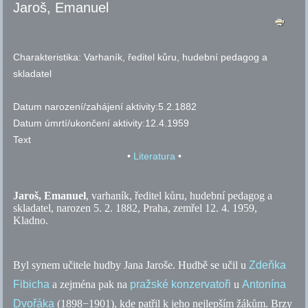
Jaroš, Emanuel
Charakteristika:
Varhaník, ředitel kůru, hudební pedagog a
skladatel
Datum narození/zahájení aktivity:
5.2.1882
Datum úmrtí/ukončení aktivity:
12.4.1959
Text
•
Literatura
•
Jaroš, Emanuel
, varhaník, ředitel kůru, hudební pedagog a
skladatel, narozen 5. 2. 1882, Praha, zemřel 12. 4. 1959,
Kladno.
Byl synem učitele hudby Jana Jaroše. Hudbě se učil u
Zdeňka
Fibicha
a zejména pak na
pražské konzervatoři
u
Antonína
Dvořáka
(1898−1901), kde patřil k jeho nejlepším žákům. Brzy