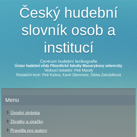
Český hudební
slovník osob a
institucí
Centrum hudební lexikografie
Ústav hudební vědy Filozofické fakulty Masarykovy univerzity
Vedoucí redaktor: Petr Macek
Redakční kruh: Petr Kalina, Karel Steinmetz, Šárka Zahrádková
Menu
Úvodní stránka
Zkratky a značky
Pravidla pro autory