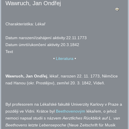
Wawruch, Jan Ondřej
Charakteristika:
Lékař
Datum narození/zahájení aktivity:
22.11.1773
Datum úmrtí/ukončení aktivity:
20.3.1842
Text
•
Literatura
•
Wawruch, Jan Ondřej
, lékař, narozen 22. 11. 1773, Němčice
nad Hanou (okr. Prostějov), zemřel 20. 3. 1842, Vídeň.
Byl profesorem na Lékařské fakultě Univerzity Karlovy v Praze a
později ve Vídni.
Krátce byl
Beethovenovým
lékařem, o jehož
nemoci napsal studii s názvem
Aerztliches Rückblick auf L. van
Beethovens letzte Lebensepoche
(Neue Zeitschrift für Musik