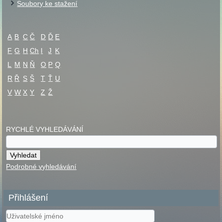
Soubory ke stažení
A
B
C
Č
D
Ď
E
F
G
H
Ch
I
J
K
L
M
N
Ň
O
P
Q
R
Ř
S
Š
T
Ť
U
V
W
X
Y
Z
Ž
RYCHLÉ VYHLEDÁVÁNÍ
Podrobné vyhledávání
Přihlášení