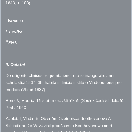
1843,
s.
188).
Literatura
I. Lexika
ČSHS
.
II. Ostatní
De diligente clinices frequentatione, oratio inauguralis anni
scholastici 1837–38, habita in linicio instituto Vindobonensi pro
medicis (Vídeň 1837).
Remeš, Mauric: Tři staří moravští lékaři (Spolek českých lékařů,
Praha1940).
Zapletal, Vladimír: Obvinění životopisce Beethovenova A.
Schindlera, že W. zavinil předčasnou Beethovenowu smrt,