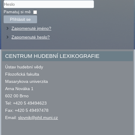
Uživatelské
jméno
Heslo
Pamatuj si mě
Přihlásit se
Zapomenuté jméno?
Zapomenuté heslo?
CENTRUM HUDEBNÍ LEXIKOGRAFIE
Ústav hudební vědy
Filozofická fakulta
Masarykova univerzita
Arna Nováka 1
602 00 Brno
Tel: +420 5 49494623
Fax: +420 5 49497478
Email:
slovnik@phil.muni.cz