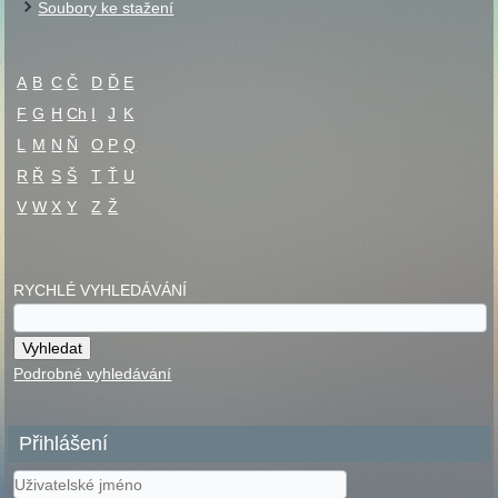
Soubory ke stažení
A
B
C
Č
D
Ď
E
F
G
H
Ch
I
J
K
L
M
N
Ň
O
P
Q
R
Ř
S
Š
T
Ť
U
V
W
X
Y
Z
Ž
RYCHLÉ VYHLEDÁVÁNÍ
Podrobné vyhledávání
Přihlášení