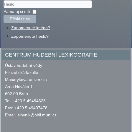
Uživatelské
jméno
Heslo
Pamatuj si mě
Přihlásit se
Zapomenuté jméno?
Zapomenuté heslo?
CENTRUM HUDEBNÍ LEXIKOGRAFIE
Ústav hudební vědy
Filozofická fakulta
Masarykova univerzita
Arna Nováka 1
602 00 Brno
Tel: +420 5 49494623
Fax: +420 5 49497478
Email:
slovnik@phil.muni.cz