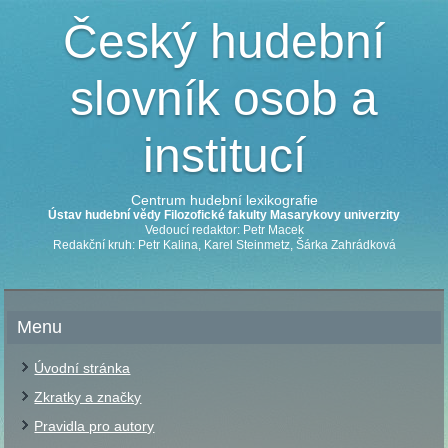
Český hudební
slovník osob a
institucí
Centrum hudební lexikografie
Ústav hudební vědy Filozofické fakulty Masarykovy univerzity
Vedoucí redaktor: Petr Macek
Redakční kruh: Petr Kalina, Karel Steinmetz, Šárka Zahrádková
Menu
Úvodní stránka
Zkratky a značky
Pravidla pro autory