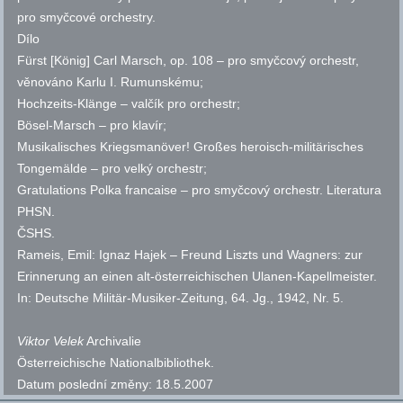
pro smyčcové orchestry.
Dílo
Fürst [König] Carl Marsch,
op.
108 – pro smyčcový orchestr,
věnováno Karlu I. Rumunskému;
Hochzeits-Klänge – valčík pro orchestr;
Bösel-Marsch – pro klavír;
Musikalisches Kriegsmanöver! Großes heroisch-militärisches
Tongemälde – pro velký orchestr;
Gratulations Polka francaise – pro smyčcový orchestr.
Literatura
PHSN
.
ČSHS
.
Rameis, Emil: Ignaz Hajek – Freund Liszts und Wagners: zur
Erinnerung an einen alt-österreichischen Ulanen-Kapellmeister.
In: Deutsche Militär-Musiker-Zeitung, 64. Jg., 1942, Nr. 5.
Viktor Velek
Archivalie
Österreichische Nationalbibliothek.
Datum poslední změny:
18.5.2007