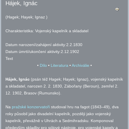
Hájek, Ignác
(Hagek; Hayek; Ignaz )
Charakteristika:
Vojenský kapelník a skladatel
Datum narození/zahájení aktivity:
2.2.1830
Datum úmrtí/ukončení aktivity:
2.12.1902
Text
•
Dílo
•
Literatura
•
Archiválie
•
Hájek, Ignác
(psán též Hagek; Hayek; Ignaz), vojenský kapelník
a skladatel, narozen 2. 2. 1830, Zábořany (Beroun), zemřel 2.
12. 1902, Brasov (Rumunsko).
Na
pražské konzervatoři
studoval hru na fagot (1843–49), dva
roky působil jako divadelní kapelník, později jako vojenský
kapelník, převážně v Uhrách a Sedmihradsku.
Komponoval
především skladby pro sólové nástroje, pro vojenské kapely a