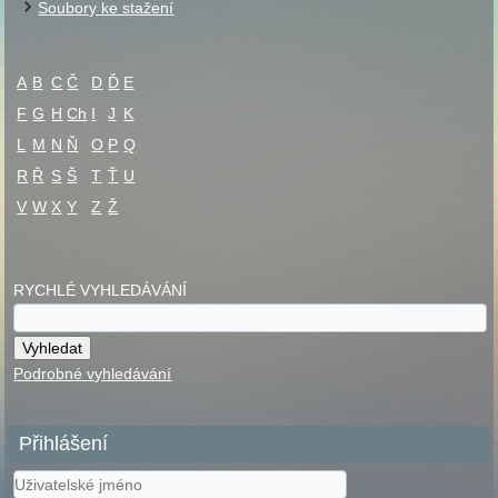
Soubory ke stažení
A
B
C
Č
D
Ď
E
F
G
H
Ch
I
J
K
L
M
N
Ň
O
P
Q
R
Ř
S
Š
T
Ť
U
V
W
X
Y
Z
Ž
RYCHLÉ VYHLEDÁVÁNÍ
Podrobné vyhledávání
Přihlášení