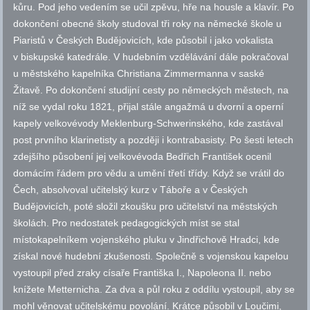
kůru. Pod jeho vedením se učil zpěvu, hře na housle a klavír. Po
dokončení obecné školy studoval tři roky na německé škole u
Piaristů v Českých Budějovicích, kde působil i jako vokalista
v biskupské katedrále. V hudebním vzdělávání dále pokračoval
u městského kapelníka Christiana Zimmermanna v saské
Žitavě. Po dokončení studijní cesty po německých městech, na
níž se vydal roku 1821, přijal stále angažmá u dvorní a operní
kapely velkovévody Meklenburg-Schwerinského, kde zastával
post prvního klarinetisty a později i kontrabasisty. Po šesti letech
zdejšího působení jej velkovévoda Bedřich František ocenil
domácím řádem pro vědu a umění třetí třídy. Když se vrátil do
Čech, absolvoval učitelský kurz v Táboře a v Českých
Budějovicích, poté složil zkoušku pro učitelství na městských
školách. Pro nedostatek pedagogických míst se stal
místokapelníkem vojenského pluku v Jindřichově Hradci, kde
získal nové hudební zkušenosti. Společně s vojenskou kapelou
vystoupil před zraky císaře Františka I., Napoleona II. nebo
knížete Metternicha. Za dva a půl roku z oddílu vystoupil, aby se
mohl věnovat učitelskému povolání. Krátce působil v Loučimi,