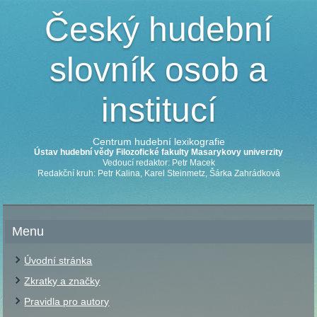
Český hudební
slovník osob a
institucí
Centrum hudební lexikografie
Ústav hudební vědy Filozofické fakulty Masarykovy univerzity
Vedoucí redaktor: Petr Macek
Redakční kruh: Petr Kalina, Karel Steinmetz, Šárka Zahrádková
Menu
Úvodní stránka
Zkratky a značky
Pravidla pro autory