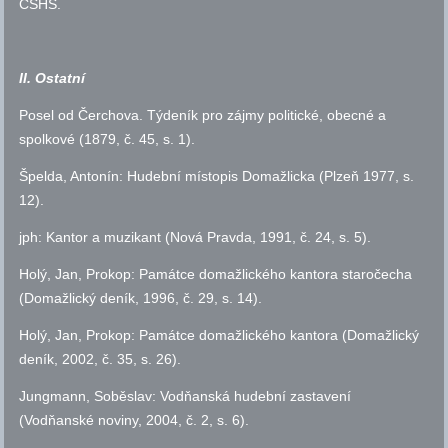
ČSHS
.
II. Ostatní
Posel od Čerchova. Týdeník pro zájmy politické, obecné a
spolkové (1879,
č.
45,
s.
1).
Špelda, Antonín: Hudební místopis Domažlicka (Plzeň 1977,
s.
12).
jph: Kantor a muzikant (Nová Pravda, 1991,
č.
24,
s.
5).
Holý, Jan, Prokop: Památce domažlického kantora staročecha
(Domažlický deník, 1996,
č.
29,
s.
14).
Holý, Jan, Prokop: Památce domažlického kantora (Domažlický
deník, 2002,
č.
35,
s.
26).
Jungmann, Soběslav: Vodňanská hudební zastavení
(Vodňanské noviny, 2004,
č.
2,
s.
6).