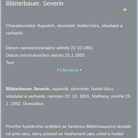
Blätterbauer, Severin
Charakteristika:
Kapelník, sbormistr, ředitel kůru, skladatel a
varhaník
Datum narození/zahájení aktivity:
22.10.1801
Datum úmrtí/ukončení aktivity:
25.1.1892
Text
•
Literatura
•
Blätterbauer, Severín,
kapelník, sbormistr, ředitel kůru,
skladatel a varhaník, narozen 22. 10. 1801, Vodňany, zemřel 25.
1. 1892, Domažlice.
Prvního hudebního vzdělání se Severinu Blätterbauerovi dostalo
od jeho otce, který působil ve Vodňanech jako učitel a ředitel