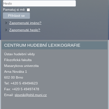
Uživatelské
jméno
Heslo
Pamatuj si mě
Přihlásit se
Zapomenuté jméno?
Zapomenuté heslo?
CENTRUM HUDEBNÍ LEXIKOGRAFIE
Ústav hudební vědy
Filozofická fakulta
Masarykova univerzita
Arna Nováka 1
602 00 Brno
Tel: +420 5 49494623
Fax: +420 5 49497478
Email:
slovnik@phil.muni.cz