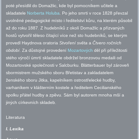
poté přesídlil do Domažlic, kde byl pomocníkem učitele a
skladatele
Norberta Holuba
. Po jeho smrti v roce 1828 převzal
uvolněné pedagogické místo i ředitelství kůru, na kterém působil
až do roku 1887. Z hudebníků z okolí Domažlic a přizvaných
hostů vytvořil těleso čítající více než sto hudebníků, se kterým
provedl Haydnova oratoria
Stvoření světa
a
Čtvero ročních
období
. Za důstojné provedení
Mozartových
děl při příležitosti
stého výročí úmrtí skladatele obdržel bronzovou medaili od
Mozartovské společnosti v Salcburku. Blätterbauer byl zároveň
sbormistrem mužského sboru Břetistav a zakladatelem
ženského sboru Jitka, kapelníkem ostrostřelecké hudby,
varhaníkem v klášterním kostele a ředitelem Cecilianského
spolku přátel hudby a zpěvu. Sám byl autorem mnoha mší a
jiných církevních skladeb.
Literatura
I. Lexika