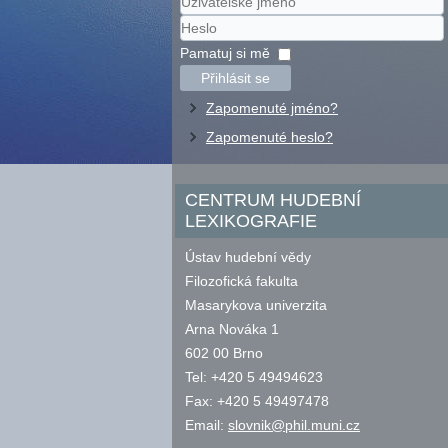
Uživatelské
jméno
Heslo
Pamatuj si mě
Přihlásit se
Zapomenuté jméno?
Zapomenuté heslo?
CENTRUM HUDEBNÍ
LEXIKOGRAFIE
Ústav hudební vědy
Filozofická fakulta
Masarykova univerzita
Arna Nováka 1
602 00 Brno
Tel: +420 5 49494623
Fax: +420 5 49497478
Email:
slovnik@phil.muni.cz