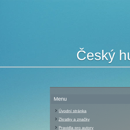
Český hu
Menu
Úvodní stránka
Zkratky a značky
Pravidla pro autory