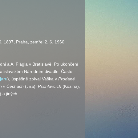
6. 1897, Praha, zemřel 2. 6. 1960,
dni a A. Flágla v Bratislavě. Po ukončení
bratislavském Národním divadle. Často
jaru
), úspěšně zpíval Vaška v
Prodané
h v Čechách
(Jíra),
Psohlavcích
(Kozina),
 a jiných.