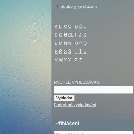
Soubory ke stažení
A
B
C
Č
D
Ď
E
F
G
H
Ch
I
J
K
L
M
N
Ň
O
P
Q
R
Ř
S
Š
T
Ť
U
V
W
X
Y
Z
Ž
RYCHLÉ VYHLEDÁVÁNÍ
Podrobné vyhledávání
Přihlášení