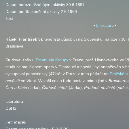
Datum narození/zahájení aktivity:
30.6.1897
Datum úmrtí/ukončení aktivity:
2.6.1960
Text
•
Literatura
•
Hájek,
František 3)
, tenorista působící na Slovensku, narozen 30. 
Bratislava.
Studoval zpěv u
Emanuela Kroupy
v Praze, prof. Ulanovské­ho ve Ví
studií se stal členem opery v Olomouci a později byl angažován v 
vystupoval pohostinsky (47­krát v Praze z toho pětkrát na
Pražském 
ne­věstě
ve Vídni. Vytvořil celou řadu postav, mimo jiné v
Braniborec
Čert a Káča
(Jirka),
Čertově stěně
(Jarka),
Prodané nevěstě
(Vašek)
Literatura
ČSHS
.
Petr Macek