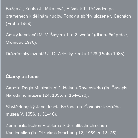
Bužga J., Kouba J., Mikanová, E.,Volek T.: Průvodce po
pramenech k dějinám hudby. Fondy a sbírky uložené v Čechách
(Praha 1969).
Český kancionál M. V. Šteyera 1. a 2. vydání (disertační práce,
Olomouc 1970).
Drážďanský inventář J. D. Zelenky z roku 1726 (Praha 1985).
Články a studie
Capella Regia Musicalis V. J. Holana-Rovenského (in: Časopis
Národního muzea 124, 1955,
s.
154–170).
Slavíček rajský Jana Josefa Božana (in: Časopis slezského
musea V, 1956,
s.
31–46).
Zur musikalischen
Problematik der alttschechischen
Kantionalien (in: Die Musikforschung 12, 1959,
s.
13–25).