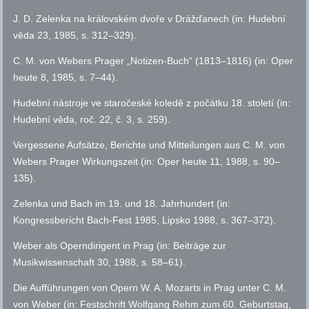
J. D. Zelenka na královském dvoře v Drážďanech (in: Hudební
věda 23, 1985,
s.
312–329).
C. M. von Webers Prager „Notizen-Buch“ (1813–1816) (in: Oper
heute 8, 1985,
s.
7–44).
Hudební nástroje ve staročeské koledě z počátku 18. století (in:
Hudební věda, roč. 22,
č.
3,
s.
259).
Vergessene Aufsätze, Berichte und Mitteilungen aus C. M. von
Webers Prager Wirkungszeit (in: Oper heute 11, 1988,
s.
90–
135).
Zelenka und Bach im 19. und 18. Jahrhundert (in:
Kongressbericht Bach-Fest 1985, Lipsko 1988,
s.
367–372).
Weber als Operndirigent in Prag (in: Beiträge zur
Musikwissenschaft 30, 1988,
s.
58–61).
Die Aufführungen von Opern W. A. Mozarts in Prag unter C. M.
von Weber (in: Festschrift Wolfgang Rehm zum 60. Geburtstag,