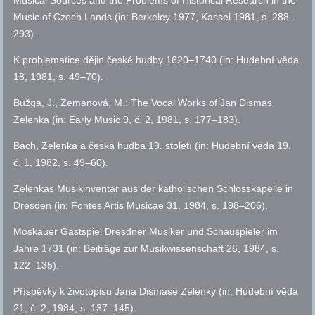
Musical Sources and the Problems of Historical Research in the
Music of Czech Lands (in: Berkeley 1977, Kassel 1981,
s.
288–
293).
K problematice dějin české hudby 1620–1740 (in: Hudební věda
18, 1981,
s.
49–70).
Bužga, J., Zemanová, M.: The Vocal Works of Jan Dismas
Zelenka (in: Ea
rly Music 9,
č.
2, 1981,
s.
177–183).
Bach, Zelenka a česká hudba 19. století (in:
Hudební věda
19,
č.
1, 1982,
s.
49–60).
Zelenkas Musikinventar aus der katholischen Schlosskapelle in
Dresden (in: Fontes Artis Musicae 31, 1984,
s.
198–206).
Moskauer Gastspiel Dresdner Musiker und Schauspieler im
Jahre 1731 (in: Beiträge zur Musikwissenschaft 26, 1984,
s.
122–135).
Příspěvky k životopisu Jana Dismase Zelenky (in: Hudební věda
21,
č.
2, 1984,
s.
137–145).