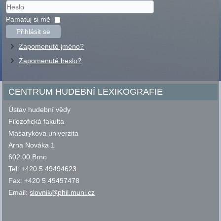
Uživatelské
jméno
Heslo
Pamatuj si mě
Přihlásit se
Zapomenuté jméno?
Zapomenuté heslo?
CENTRUM HUDEBNÍ LEXIKOGRAFIE
Ústav hudební vědy
Filozofická fakulta
Masarykova univerzita
Arna Nováka 1
602 00 Brno
Tel: +420 5 49494623
Fax: +420 5 49497478
Email:
slovnik@phil.muni.cz