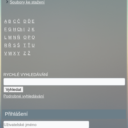
Soubory ke stažení
A
B
C
Č
D
Ď
E
F
G
H
Ch
I
J
K
L
M
N
Ň
O
P
Q
R
Ř
S
Š
T
Ť
U
V
W
X
Y
Z
Ž
RYCHLÉ VYHLEDÁVÁNÍ
Podrobné vyhledávání
Přihlášení