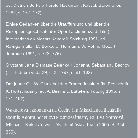
ed.
Dietrich Berke a Harald Heckmann, Kassel: Bärenreiter,
1989,
s.
167–172).
Einige Gedanken über die Uraufführung und über die
Rezeptionsgeschichte der Oper La clemenza di Tito (in:
Internationalen Mozart-Kongreß Salzburg 1991,
ed.
R.Angermüller, D. Berke, U. Hofmann, W. Rehm, Mozart-
Jahrbuch 1991,
s.
773–776).
O vztahu Jana Dismase Zelenky k Johannu Sebastianu Bachovi
(in: Hudební věda 29,
č.
2, 1992,
s.
91–102).
Der junge Ch. W. Gluck bei den Prager Jesuiten (in: Festschrift
K. Hortschansky,
ed.
A. Beer a L. Lütteken, Tutzing 1995,
s.
181–192).
Wagnerova vzpomínka na Čechy (in: Miscellanea theatralia,
sborník Adolfu Scherlovi k osmdesátinám,
ed.
Eva Šormová,
Michaela Kuklová,
vyd.
Divadelní ústav, Praha 2005. S. 354–
359).