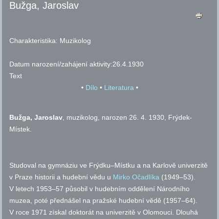
Bužga, Jaroslav
Charakteristika:
Muzikolog
Datum narození/zahájení aktivity:
26.4.1930
Text
•
Dílo
•
Literatura
•
Bužga, Jaroslav
, muzikolog, narozen 26. 4. 1930, Frýdek-
Místek.
Studoval na gymnáziu ve Frýdku–Místku a na Karlově univerzitě
v Praze historii a hudební vědu u
Mirko Očadlíka
(1949–53).
V letech 1953–57 působil v hudebním oddělení Národního
muzea, poté přednášel na pražské hudební vědě (1957–64).
V roce 1971 získal doktorát na univerzitě v Olomouci. Dlouhá