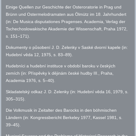
Einige Quellen zur Geschichte der Osteroratorie in Prag und
Brünn und Ostermelodramaten aus Ölmütz im 18. Jahrhundert
(in: De Musica disputationes Pragenses. Academia, Verlag der
Tschechoslowakische Akademie der Wissenschaft, Praha 1972,
s.
151–171).
Dokumenty o působení J. D. Zelenky v Saské dvorní kapele (in:
Hudební věda 12, 1975,
s.
83–89).
Hudebníci a hudební instituce v období baroku v českých
zemích (in: Příspěvky k dějinám české hudby III., Praha,
Academia 1976,
s.
5–40).
Skladatelský odkaz J. D. Zelenky (in: Hudební věda 16, 1979,
s.
305–315).
Die Volkmusik in Zeitalter des Barocks in den böhmischen
Ländern (in: Kongressbericht Berkeley 1977, Kassel 1981,
s.
39–45).