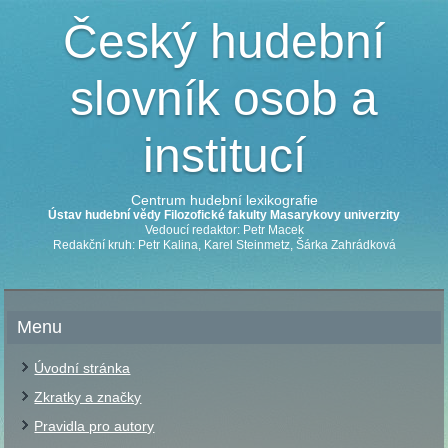
Český hudební
slovník osob a
institucí
Centrum hudební lexikografie
Ústav hudební vědy Filozofické fakulty Masarykovy univerzity
Vedoucí redaktor: Petr Macek
Redakční kruh: Petr Kalina, Karel Steinmetz, Šárka Zahrádková
Menu
Úvodní stránka
Zkratky a značky
Pravidla pro autory