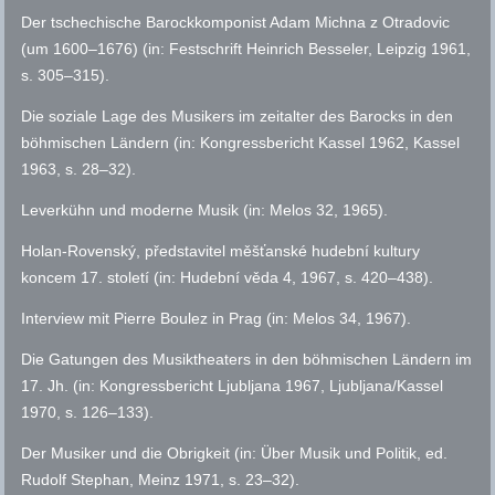
Der tschechische Barockkomponist Adam Michna z Otradovic
(um 1600–1676) (in: Festschrift Heinrich Besseler, Leipzig 1961,
s.
305–315).
Die soziale Lage des Musikers im zeitalter des Barocks in den
böhmischen Ländern (in: Kongressbericht Kassel 1962, Kassel
1963,
s.
28–32).
Leverkühn und moderne Musik (in: Melos 32, 1965).
Holan-Rovenský, představitel měšťanské hudební kultury
koncem 17. století (in: Hudební věda 4, 1967,
s.
420–438).
Interview mit Pierre Boulez in Prag (in: Melos 34, 1967).
Die Gatungen des Musiktheaters in den böhmischen Ländern im
17. Jh. (in: Kongressbericht Ljubljana 1967, Ljubljana/Kassel
1970,
s.
126–133).
Der Musiker und die Obrigkeit (in: Über Musik und Politik,
ed.
Rudolf Stephan, Meinz 1971,
s.
23–32).