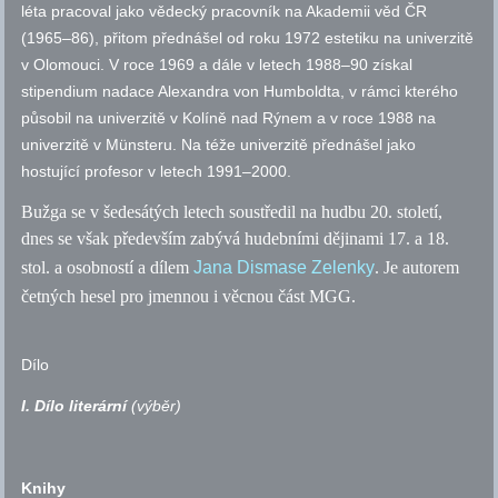
léta pracoval jako vědecký pracovník na Akademii věd ČR
(1965–86), přitom přednášel od roku 1972 estetiku na univerzitě
v Olomouci. V roce 1969 a dále v letech 1988–90 získal
stipendium nadace Alexandra von Humboldta, v rámci kterého
působil na univerzitě v Kolíně nad Rýnem a v roce 1988 na
univerzitě v Münsteru. Na téže univerzitě přednášel jako
hostující profesor v letech 1991–2000.
Bužga se v šedesátých letech soustředil na hudbu 20. století,
dnes se však především zabývá hudebními dějinami 17. a 18.
stol.
a osobností a dílem
Jana Dismase Zelenky
. Je autorem
četných hesel pro jmennou i věcnou část MGG.
Dílo
I. Dílo literární
(výběr)
Knihy