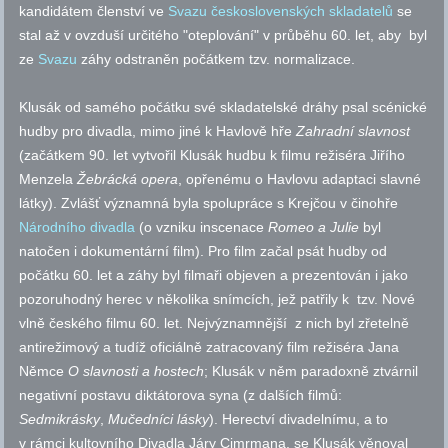
kandidátem členství ve
Svazu československých skladatelů
se
stal až v ovzduší určitého "oteplování" v průběhu 60. let, aby byl
ze
Svazu
záhy odstraněn počátkem
tzv.
normalizace.
Klusák od samého počátku své skladatelské dráhy psal scénické
hudby pro divadla, mimo jiné k Havlově hře
Zahradní slavnost
(začátkem 90. let vytvořil Klusák hudbu k filmu režiséra Jiřího
Menzela
Žebrácká opera
, opřenému o Havlovu adaptaci slavné
látky). Zvlášť významná byla spolupráce s Krejčou v činohře
Národního divadla
(o vzniku inscenace
Romeo a Julie
byl
natočen i dokumentární film). Pro film začal psát hudby od
počátku 60. let a záhy byl filmaři objeven a prezentován i jako
pozoruhodný herec v několika snímcích, jež patřily k
tzv.
Nové
vlně českého filmu 60. let. Nejvýznamnější z nich byl zřetelně
antirežimový a tudíž oficiálně zatracovaný film režiséra Jana
Němce
O slavnosti a hostech
; Klusák v něm paradoxně ztvárnil
negativní postavu diktátorova syna (z dalších filmů:
Sedmikrásky
,
Mučedníci lásky
). Herectví divadelnímu, a to
v rámci kultovního Divadla Járy Cimrmana, se Klusák věnoval