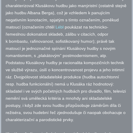
charakterizoval Klusákovu hudbu jako manýristní (ostatně stejně
jako hudbu Albana Berga), což je vzhledem k panujícím
negativním konotacím, spjatým s tímto označením, poněkud
matoucí (označením chtěl
Lébl
poukázat na technicko-
řemeslnou dokonalost skladeb, zálibu v citacích, odpor
k bombastu, rafinovanost, sofistikovaný humor); právě tak
matoucí je jednoznačné spínání Klusákovy hudby s novým
romantismem, s „plakátovým“ postmodernismem, atp.
Podstatou Klusákovy hudby je racionalita kompozičních technik
ve službě výrazu, úsilí o koncentrovanost projevu a jeho intimní
ráz. Dvojpólovost skladatelské produkce (hudba autochtonní
resp.
hudba funkcionální) nemá u Klusáka ráz hodnotový:
skladatel i ve svých početných hudbách pro divadlo, film, televizi
nemění svá umělecká kritéria a mnohdy ani skladatelské
postupy, i když zde svou hudbu přizpůsobuje záměrům díla či
režiséra, svou hudební řeč zjednodušuje či naopak obohacuje o
charakterizační a parodistické prvky.