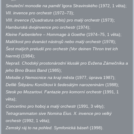
Smuteční monodie na paměť Igora Stravinského
(1972, 1 věta);
VII. invence pro orchestr
(1972–73);
VIII. invence (Quadratura orbis) pro malý orchestr
(1973);
Hamburská dvojinvence pro orchestr
(1974);
Kleine Farbenlehre – Hommage à Goethe
(1974–75, 1 věta);
Maličkost pro dvanáct nástrojů nebo malý orchestr
(1978);
Šest malých preludií pro orchestr (Vor deinen Thron tret ich
hiermit)
(1984);
Nepraš. Chodský prostonárodní klusák pro Evžena Zámečníka a
jeho Brno Brass Band
(1985);
Melodie z Nemocnice na kraji města
(1977, úprava 1987);
Defilé Štěpánu Koníčkovi k šedesátým narozeninám
(1988);
Stesk po Mozartovi. Fantazie pro komorní orchestr
(1991, 1
věta);
Concertino pro hoboj a malý orchestr
(1991, 3 věty);
Tetragrammaton sive Nomina Eius. X. invence pro velký
orchestr
(1992, 1 věta);
Zemský ráj to na pohled. Symfonická báseň
(1998).