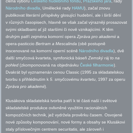
člena výboru
Českého hudebního fondu
,
Pražského jara
, rady
Národního divadla
, Umělecké rady
HAMU
), začal znovu
publikovat literární příspěvky glosující hudební, ale i širší dění
v různých časopisech, hlavně se však začal výrazněji prosazovat
svými skladbami ať již staršími či nově vznikajícími. K těm
druhým patří zejména komorní opera
Zpráva pro akademii
a
opera-pasticcio
Bertram a Mescalinda
(obě postupně
inscenované na komorní operní scéně
Národního divadla
), dvě
další smyčcová kvarteta, symfonická báseň
Zemský ráj to na
pohled
(zkomponovaná na objednávku
České filharmonie
).
Dvakrát byl vyznamenán cenou Classic (1995 za skladatelskou
tvorbu s přihlédnutím k
5. smyčcovému kvartetu
, 1997 za operu
Zpráva pro akademii
).
Klusákova skladatelská tvorba patří k té části naší i světové
skladatelské produkce ovlivněné využitím racionálních
kompozičních technik, jež vydržela prověrku časem. Osvojené
nové způsoby komponování, nové formy a obsahy se Klusákovi
staly příslovečným centrem securitatis, ale zároveň i