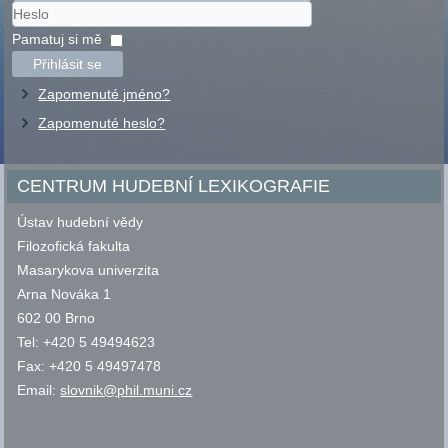
Uživatelské
jméno
Heslo
Pamatuj si mě
Přihlásit se
Zapomenuté jméno?
Zapomenuté heslo?
CENTRUM HUDEBNÍ LEXIKOGRAFIE
Ústav hudební vědy
Filozofická fakulta
Masarykova univerzita
Arna Nováka 1
602 00 Brno
Tel: +420 5 49494623
Fax: +420 5 49497478
Email:
slovnik@phil.muni.cz