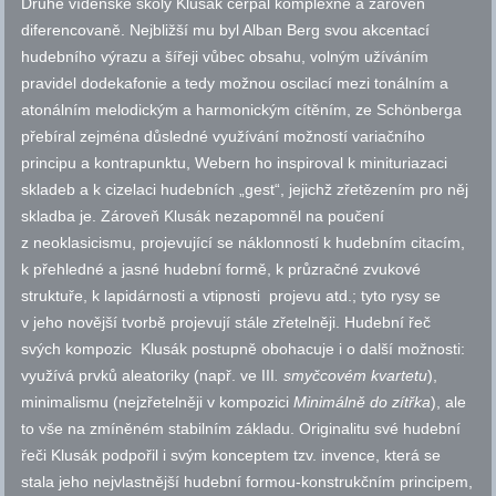
Druhé vídeňské školy Klusák čerpal komplexně a zároveň
diferencovaně. Nejbližší mu byl Alban Berg svou akcentací
hudebního výrazu a šířeji vůbec obsahu, volným užíváním
pravidel dodekafonie a tedy možnou oscilací mezi tonálním a
atonálním melodickým a harmonickým cítěním, ze Schönberga
přebíral zejména důsledné využívání možností variačního
principu a kontrapunktu, Webern ho inspiroval k minituriazaci
skladeb a k cizelaci hudebních „gest“, jejichž zřetězením pro něj
skladba je. Zároveň Klusák nezapomněl na poučení
z neoklasicismu, projevující se náklonností k hudebním citacím,
k přehledné a jasné hudební formě, k průzračné zvukové
struktuře, k lapidárnosti a vtipnosti projevu
atd.
; tyto rysy se
v jeho novější tvorbě projevují stále zřetelněji. Hudební řeč
svých kompozic Klusák postupně obohacuje i o další možnosti:
využívá prvků aleatoriky (
např.
ve III
. smyčcovém kvartetu
),
minimalismu (nejzřetelněji v kompozici
Minimálně do zítřka
), ale
to vše na zmíněném stabilním základu. Originalitu své hudební
řeči Klusák podpořil i svým konceptem
tzv.
invence, která se
stala jeho nejvlastnější hudební formou-konstrukčním principem,