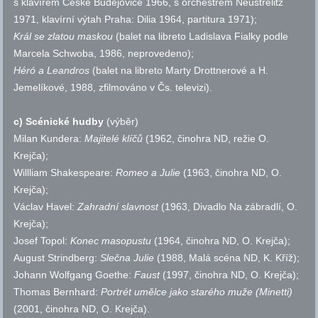
s klavírem České Budějovice 1966, s orchestrem Neustrelitz
1971, klavírní výtah Praha: Dilia 1964, partitura 1971);
Král se zlatou maskou
(balet na libreto Ladislava Fialky podle
Marcela Schwoba, 1986, neprovedeno);
Héró a Leandros
(balet na libreto Marty Drottnerové a H.
Jemelíkové, 1988, zfilmováno v Čs. televizi).
c) Scénické hudby
(výběr)
Milan Kundera:
Majitelé klíčů
(1962, činohra ND, režie O.
Krejča);
Willliam Shakespeare:
Romeo a Julie
(1963, činohra ND, O.
Krejča);
Václav Havel:
Zahradní slavnost
(1963, Divadlo Na zábradlí, O.
Krejča);
Josef Topol:
Konec masopustu
(1964, činohra ND, O. Krejča);
August Strindberg:
Slečna Julie
(1988, Malá scéna ND, K. Kříž);
Johann Wolfgang Goethe:
Faust
(1997, činohra ND, O. Krejča);
Thomas Bernhard:
Portrét umělce jako starého muže
(Minetti)
(2001, činohra ND, O. Krejča).