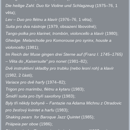
Die heilige Zahl. Duo für Violine und Schlagzeug
(1975–76, 1
věta);
Lev – Duo pro flétnu a klavír
(1976–76, 1 věta);
Suita pro dva nástroje
(1979, obsazení libovolné);
Tango-polka pro klarinet, trombón, violoncello a klavír
(1980);
Ghedge. Melancholie pro Komorouse pro syrinx, housle a
violoncello
(1981);
Im Reich der Muse gingen drei Sterne auf (Franz I. 1745–1765)
– Věta do „Kaisersuite“ pro nonet
(1981–82);
Dvě instruktivní skladby pro trubku (nebo lesní roh) a klavír
(1982, 2 části);
Variace pro dvě harfy
(1974–82);
Trigon pro marimbu, flétnu a kytaru
(1983);
Šmidří suita pro čtyři saxofony
(1983);
Byly tři někdy bohyně – Fantazie na Adama Michnu z Otradovic
pro žesťový kvintet a harfu
(1983);
Shaking pears for Baroque Jazz Quintet
(1985);
Priápeia per oboe
(1986);