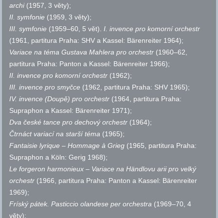
archi
(1957, 3 věty);
II. symfonie
(1959, 3 věty);
III. symfonie
(1959–60, 5 vět).
I. invence pro komorní orchestr
(1961, partitura Praha: SHV a Kassel: Bärenreiter 1964);
Variace na téma Gustava Mahlera pro orchestr
(1960–62,
partitura Praha: Panton a Kassel: Bärenreiter 1966);
II. invence pro komorní orchestr
(1962);
III. invence pro smyčce
(1962, partitura Praha: SHV 1965);
IV. invence (Doupě) pro orchestr
(1964, partitura Praha:
Supraphon a Kassel: Bärenreiter 1971);
Dva české tance pro dechový orchestr
(1964);
Čtrnáct variací na starší téma
(1965);
Fantaisie lyrique – Hommage à Grieg
(1965, partitura Praha:
Supraphon a Köln: Gerig 1968);
Le forgeron harmonieux – Variace na Händlovu arii pro velký
orchestr
(1966, partitura Praha: Panton a Kassel: Bärenreiter
1969);
Fríský pátek. Pasticcio olandese per orchestra
(1969–70, 4
věty);