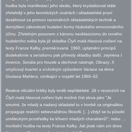
hudba byla manifestací jeho ideálu, který krystalizoval stále
zřetelněji v jeho teoretických úvahách i skladatelské praxi:
dosáhnout za pomoci racionálních skladatelských technik a
domýšlení zákonitostí hudební formy hlubokého emocionálního
účinu. Zřetelným posunem z kánonu neoklasicismu do nového
hudebního světa byla již skladba
Čtyři malá hlasová cvičení
na
texty Franze Kafky, premiérovaná 1960, uplatnění principů
dodekafonie a serialismu pak přinesly skladby další, zejména
I.
invence
,
Sonáta pro housle a dechové nástroje
,
Obrazy
,
II.
smyčcový kvartet
a vrcholným způsobem
Variace na téma
Gustava Mahlera
, vznikající v rozpětí let 1960–62.
Reakce oficiální kritiky byly tvrdě nepřátelské. Již v recenzích na
Čtyři malá hlasová cvičení
bylo možné číst slova jako "Je
smutné, že mladý a nadaný skladatel tu v honbě za originalitou
propaguje reakční sebevraždnou filosofii. [...] vždyť se tu působí
uměleckými prostředky ke křivení mladých charakterů!"; nebo: ...
morbidní hudba na texty Franze Kafky. Jak jinak nám zní dnes