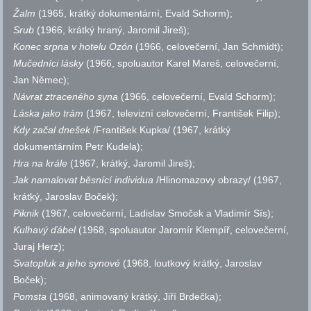
Žalm
(1965, krátký dokumentární, Evald Schorm);
Srub
(1966, krátký hraný, Jaromil Jireš);
Konec srpna v hotelu Ozón
(1966, celovečerní, Jan Schmidt);
Mučedníci lásky
(1966, spoluautor Karel Mareš, celovečerní,
Jan Němec);
Návrat ztraceného syna
(1966, celovečerní, Evald Schorm);
Láska jako trám
(1967, televizní celovečerní, František Filip);
Kdy začal dnešek
/František Kupka/ (1967, krátký
dokumentárním Petr Kudela);
Hra na krále
(1967, krátký, Jaromil Jireš);
Jak namalovat běsnící individua
/Hlinomazovy obrazy/ (1967,
krátký, Jaroslav Boček);
Piknik
(1967, celovečerní, Ladislav Smoček a Vladimír Sís);
Kulhavý ďábel
(1968, spoluautor Jaromír Klempíř, celovečerní,
Juraj Herz);
Svatopluk a jeho synové
(1968, loutkový krátký, Jaroslav
Boček);
Pomsta
(1968, animovaný krátký, Jiří Brdečka);