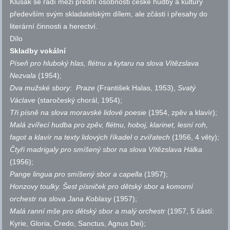
Klusák se řadí mezi přední osobnosti české hudby a kultury
především svým skladatelským dílem, ale zčásti i přesahy do
literární činnosti a herectví.
Dílo
Skladby vokální
Píseň pro hluboký hlas, flétnu a kytaru na slova Vítězslava
Nezvala
(1954);
Dva mužské sbory: Praze
(František Halas, 1953),
Svatý
Václave
(staročeský chorál, 1954);
Tři písně na slova moravské lidové poesie
(1954, zpěv a klavír);
Malá zvířecí hudba pro zpěv, flétnu, hoboj, klarinet, lesní roh,
fagot a klavír na texty lidových říkadel o zvířatech
(1956, 4 věty);
Čtyři madrigaly pro smíšený sbor na slova Vítězslava Hálka
(1956);
Pange lingua pro smíšený sbor a capella
(1957);
Honzovy toulky. Šest písniček pro dětský sbor a komorní
orchestr na slova Jana Koblasy
(1957);
Malá ranní mše pro dětský sbor a malý orchestr
(1957, 5 částí:
Kyrie, Gloria, Credo, Sanctus, Agnus Dei);