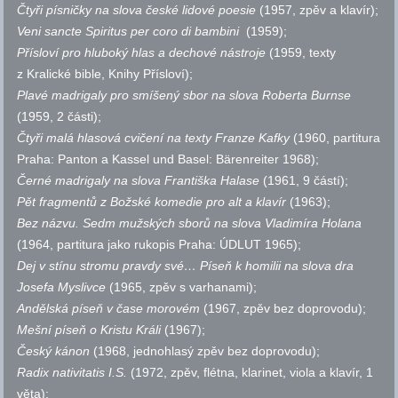
Čtyři písničky na slova české lidové poesie
(1957, zpěv a klavír);
Veni sancte Spiritus per coro di bambini
(1959);
Přísloví pro hluboký hlas a dechové nástroje
(1959, texty
z Kralické bible, Knihy Přísloví);
Plavé madrigaly pro smíšený sbor na slova Roberta Burnse
(1959, 2 části);
Čtyři malá hlasová cvičení na texty Franze Kafky
(1960, partitura
Praha: Panton a Kassel und Basel: Bärenreiter 1968);
Černé madrigaly na slova Františka Halase
(1961, 9 částí);
Pět fragmentů z Božské komedie pro alt a klavír
(1963);
Bez názvu. Sedm mužských sborů na slova Vladimíra Holana
(1964, partitura jako rukopis Praha: ÚDLUT 1965);
Dej v stínu stromu pravdy své… Píseň k homilii na slova dra
Josefa Myslivce
(1965, zpěv s varhanami);
Andělská píseň v čase morovém
(1967, zpěv bez doprovodu);
Mešní píseň o Kristu Králi
(1967);
Český kánon
(1968, jednohlasý zpěv bez doprovodu);
Radix nativitatis I.S.
(1972, zpěv, flétna, klarinet, viola a klavír, 1
věta);