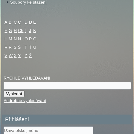
Soubory ke stažení
A
B
C
Č
D
Ď
E
F
G
H
Ch
I
J
K
L
M
N
Ň
O
P
Q
R
Ř
S
Š
T
Ť
U
V
W
X
Y
Z
Ž
RYCHLÉ VYHLEDÁVÁNÍ
Podrobné vyhledávání
Přihlášení