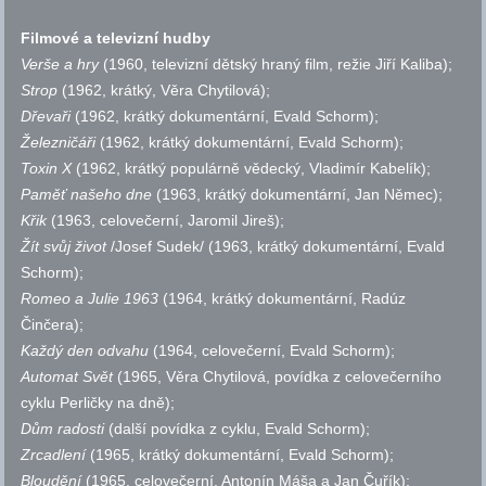
Filmové a televizní hudby
Verše a hry
(1960, televizní dětský hraný film, režie Jiří Kaliba);
Strop
(1962, krátký, Věra Chytilová);
Dřevaři
(1962, krátký dokumentární, Evald Schorm);
Železničáři
(1962, krátký dokumentární, Evald Schorm);
Toxin X
(1962, krátký populárně vědecký, Vladimír Kabelík);
Paměť našeho dne
(1963, krátký dokumentární, Jan Němec);
Křik
(1963, celovečerní, Jaromil Jireš);
Žít svůj život
/Josef Sudek/ (1963, krátký dokumentární, Evald
Schorm);
Romeo a Julie 1963
(1964, krátký dokumentární, Radúz
Činčera);
Každý den odvahu
(1964, celovečerní, Evald Schorm);
Automat Svět
(1965, Věra Chytilová, povídka z celovečerního
cyklu Perličky na dně);
Dům radosti
(další povídka z cyklu, Evald Schorm);
Zrcadlení
(1965, krátký dokumentární, Evald Schorm);
Bloudění
(1965, celovečerní, Antonín Máša a Jan Čuřík);