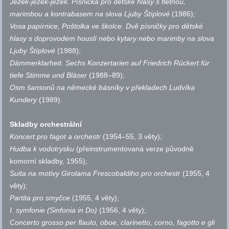
Ježek-ježek-ježek. Písnička pro dětské hlasy s flétnou,
marimbou a kontrabasem na slova Ljuby Štíplové
(1986);
Vosa papírnice, Poštolka ve školce. Dvě písničky pro dětské
hlasy s doprovodem houslí nebo kytary nebo marimby na slova
Ljuby Štíplové
(1988);
Dämmerklarheit. Sechs Konzertarien auf Friedrich Rückert für
tiefe Stimme und Bläser
(1988–89);
Osm šansonů na německé básníky v překladech Ludvíka
Kundery
(1989).
Skladby orchestrální
Koncert pro fagot a orchestr
(1954–55, 3 věty);
Hudba k vodotrysku
(přeinstrumentovaná verze původně
komorní skladby, 1955);
Suita na motivy Girolama Frescobaldiho pro orchestr
(1955, 4
věty);
Partita pro smyčce
(1955, 4 věty);
I. symfonie (Sinfonia in Do)
(1956, 4 věty);
Concerto grosso per flauto, oboe, clarinetto, corno, fagotto e gli