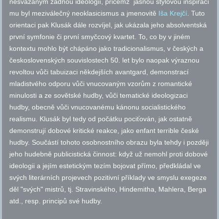
nesvázaným žádnou ideologií, přičemž jasnou stylovou inspirací
mu byl meziválečný neoklasicismus a jmenovitě
Iša Krejčí
. Tuto
orientaci pak Klusák dále rozvíjel, jak ukázala jeho absolventská
první symfonie či první smyčcový kvartet. To, co by v jiném
kontextu mohlo být chápáno jako tradicionalismus, v českých a
československých souvislostech 50. let bylo naopak výraznou
revoltou vůči tabuizaci někdejších avantgard, demonstrací
mladistvého odporu vůči vnucovaným vzorům z romantické
minulosti a ze sovětské hudby, vůči tematické ideologizaci
hudby, obecně vůči vnucovanému kánonu socialistického
realismu. Klusák byl tedy od počátku pociťován, jak ostatně
demonstrují dobové kritické reakce, jako enfant terrible české
hudby. Součástí tohoto osobnostního obrazu byla tehdy i později
jeho hudebně publicistická činnost: když už nemohl proti dobové
ideologii a jejím estetickým tezím bojovat přímo, předkládal ve
svých literárních projevech pozitivní příklady ve smyslu exegeze
děl "svých" mistrů,
tj.
Stravinského, Hindemitha, Mahlera, Berga
atd.
,
resp.
principů své hudby.