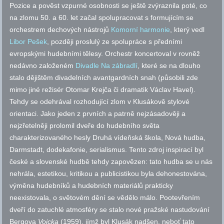
Pozice a pověst vzpurné osobnosti se ještě zvýraznila poté, co
na zlomu 50. a 60. let začal spolupracovat s formujícím se
orchestrem dechových nástrojů
Komorní harmonie
, který vedl
Libor Pešek
, později proslulý ze spolupráce s předními
evropskými hudebními tělesy. Orchestr koncertoval v rovněž
nedávno založeném
Divadle Na zábradlí
, které se na dlouho
stalo dějištěm divadelních avantgardních snah (působili zde
mimo jiné režisér Otomar Krejča či dramatik Václav Havel).
Tehdy se odehrával rozhodující zlom v Klusákově stylové
orientaci. Jako jeden z prvních a patrně nejzásadověji a
nejzřetelněji prolomil dveře do hudebního světa
charakterizovaného hesly Druhá vídeňská škola, Nová hudba,
Darmstadt, dodekafonie, serialismus. Tento zdroj inspirací byl
české a slovenské hudbě tehdy zapovězen: tato hudba se u nás
nehrála, estetikou, kritikou a publicistikou byla dehonestována,
výměna hudebníků a hudebních materiálů prakticky
neexistovala, o světovém dění se vědělo málo. Pootevřením
dveří do zatuchlé atmosféry se stalo nové pražské nastudování
Bergova
Vojcka
(1959), jímž byl Klusák nadšen, neboť tato