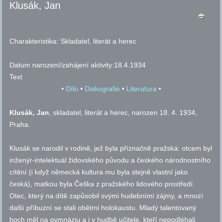
Klusák, Jan
Charakteristika:
Skladatel, literát a herec
Datum narození/zahájení aktivity:
18.4.1934
Text
•
Dílo
•
Diskografie
•
Literatura
•
Klusák, Jan
, skladatel, literát a herec, narozen 18. 4. 1934,
Praha.
Klusák se narodil v rodině, jež byla příznačně pražská: otcem byl
inženýr-intelektuál židovského původu a českého národnostního
cítění (i když německá kultura mu byla stejně vlastní jako
česká), matkou byla Češka z pražského lidového prostředí.
Otec, který na dítě zapůsobil svými hudebními zájmy, a mnozí
další příbuzní se stali obětmi holokaustu. Mladý talentovaný
hoch měl na gymnáziu a i v hudbě učitele, kteří nepodléhali