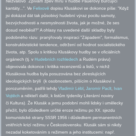
Nezvalovo ´Zpívám zpěv míru´v hudbě Pauerovy burcující
kantáty...". Ve
Felixově
dopisu Klusákovi se dokonce píše: "Když
jsi dokázal dát tak působivý hudební výraz pocitu samoty,
bezvýchodnosti a nesmyslnosti života, jak je možné, že ses
dosud neoběsil?" A ohlasy na uvedené další skladby byly
podobného rázu: pranýřovaly inspiraci "Západem", formalismus,
konstruktivistické tendence, odtržení od hodnot socialistického
života, atp. Spolu s kritikou Klusákovy hudby se v oficiálních
orgánech (
tj.
v
Hudebních rozhledech
a Rudém právu)
objevovala dokonce i kritika recenzentů a listů, v nichž
Klusákova hudba byla posuzována bez zkreslujících
ideologických brýlí (k osobnostem, píšícím o Klusákovi s
porozuměním, patřili tehdy
Vladimír Lébl
,
Jaromír Paclt
,
Ivan
Vojtěch
a někteří další, k listům týdeníky Literární noviny
či Kultura). Že Klusák a jemu podobní mohli lidsky i umělecky
přežít, bylo důsledkem určité eroze režimu po XX. sjezdu
komunistické strany SSSR 1956 i důsledkem permanentních
vnitřních krizí režimu v Československu. Klusák sám si nikdy
nezadal koketováním s režimem a jeho institucemi:
např.