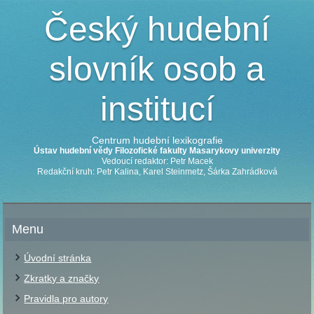
Český hudební
slovník osob a
institucí
Centrum hudební lexikografie
Ústav hudební vědy Filozofické fakulty Masarykovy univerzity
Vedoucí redaktor: Petr Macek
Redakční kruh: Petr Kalina, Karel Steinmetz, Šárka Zahrádková
Menu
Úvodní stránka
Zkratky a značky
Pravidla pro autory