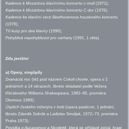
Kadence k Mozartovu klavírnímu koncertu c-moll
(1971);
Kadence k Mozartovu klavírnímu koncertu C-dur
(1976);
Kadence ke klavírní verzi Beethovenova houslového koncertu
(1978);
Tři kusy pro dva klavíry
(1990);
Pohyblivá nepohyblivost pro varhany
(1991, 1 věta).
Díla jevištní
a) Opery, singšpíly
Dvanáctá noc
(též pod názvem
Cokoli chcete
, opera o 2
jednáních a 14 obrazech, libreto skladatel podle Večera
tříkrálového Williama Shakespeara, 1982–85, premiéra
Olomouc 1989);
Úspěch českého inženýra v Indii
(opera pasticcio, 1 jednání,
libreto Zdeněk Svěrák a Ladislav Smoljak, 1972–73, premiéra
Praha 1973);
Povídka o Aucassinovi a Nicolettě, která se střídavě zpívá, hraje