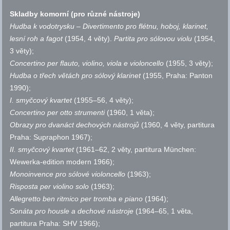
Skladby komorní (pro různé nástroje)
Hudba k vodotrysku – Divertimento pro flétnu, hoboj, klarinet,
lesní roh a fagot
(1954, 4 věty).
Partita pro sólovou violu
(1954,
3 věty);
Concertino per flauto, violino, viola e violoncello
(1955, 3 věty);
Hudba o třech větách pro sólový klarinet
(1955, Praha: Panton
1990);
I. smyčcový kvartet
(1955–56, 4 věty);
Concertino per otto strumenti
(1960, 1 věta);
Obrazy pro dvanáct dechových nástrojů
(1960, 4 věty, partitura
Praha: Supraphon 1967);
II. smyčcový kvartet
(1961–62, 2 věty, partitura München:
Wewerka-edition modern 1966);
Monoinvence pro sólové violoncello
(1963);
Risposta per violino solo
(1963);
Allegretto ben ritmico per tromba e piano
(1964);
Sonáta pro housle a dechové nástroje
(1964–65, 1 věta,
partitura Praha: SHV 1966);