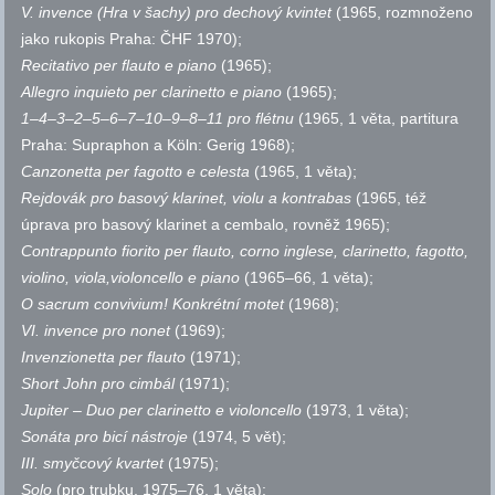
V. invence (Hra v šachy) pro dechový kvintet
(1965, rozmnoženo
jako rukopis Praha: ČHF 1970);
Recitativo per flauto e piano
(1965);
Allegro inquieto per clarinetto e piano
(1965);
1–4–3–2–5–6–7–10–9–8–11
pro flétnu
(1965, 1 věta, partitura
Praha: Supraphon a Köln: Gerig 1968);
Canzonetta per fagotto e celesta
(1965, 1 věta);
Rejdovák pro basový klarinet, violu a kontrabas
(1965, též
úprava pro basový klarinet a cembalo, rovněž 1965);
Contrappunto fiorito per flauto, corno inglese, clarinetto, fagotto,
violino, viola,violoncello e piano
(1965–66, 1 věta);
O sacrum convivium! Konkrétní motet
(1968);
VI. invence pro nonet
(1969);
Invenzionetta per flauto
(1971);
Short John pro cimbál
(1971);
Jupiter – Duo per clarinetto e violoncello
(1973, 1 věta);
Sonáta pro bicí nástroje
(1974, 5 vět);
III. smyčcový kvartet
(1975);
Solo
(pro trubku, 1975–76, 1 věta);