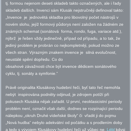
tj.
formou nejenom deseti skladeb takto označených, ale i řady
skladeb dalších. Invenci sám Klusák nejstručněji definoval takto:
„Invence je jednovětá skladba pro libovolný počet nástrojů v
novém slohu, jejíž formový půdorys není založen na žádném ze
známých schemat (sonátová forma, rondo, fuga, variace
atd.
),
nýbrž je řešen vždy jedinečně, případ od případu, a to tak, že
jediný problém je probrán co nejkompletněji, pokud možno ze
všech stran. Výrazným znakem invence je silná evolučnost,
neustálé spění dopředu. Co do
obsahové závažnosti chce být invence dědicem sonátového
cyklu,
tj.
sonáty a symfonie.“
Právě originalita Klusákovy hudební řeči, byť tato řeč nemohla
nebýt inspirována podněty odjinud, je zdrojem potíží při
pokusech Klusáka nějak zařadit. U první, neoklasicistní periody
problém není, označit však další, dodnes se rozpínající periodu
nálepkou „okruh Druhé vídeňské školy“ či vřadit ji do pojmu
„Nová hudba“ nebylo adekvátní od počátku a s prodlením doby
a tedy s vývojem Klusákovy hudební řeči už vůbec ne.
Lébl
kdysi