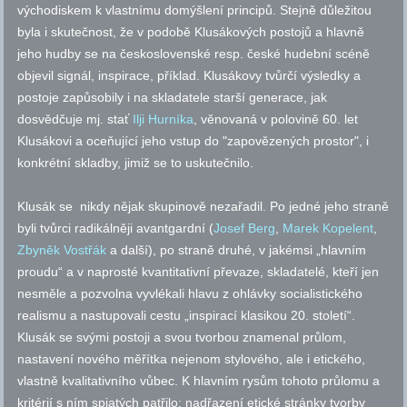
východiskem k vlastnímu domýšlení principů. Stejně důležitou
byla i skutečnost, že v podobě Klusákových postojů a hlavně
jeho hudby se na československé
resp.
české hudební scéně
objevil signál, inspirace, příklad. Klusákovy tvůrčí výsledky a
postoje zapůsobily i na skladatele starší generace, jak
dosvědčuje mj. stať
Ilji Hurníka
, věnovaná v polovině 60. let
Klusákovi a oceňující jeho vstup do "zapovězených prostor", i
konkrétní skladby, jimiž se to uskutečnilo.
Klusák se nikdy nějak skupinově nezařadil. Po jedné jeho straně
byli tvůrci radikálněji avantgardní (
Josef Berg
,
Marek Kopelent
,
Zbyněk Vostřák
a další), po straně druhé, v jakémsi „hlavním
proudu“ a v naprosté kvantitativní převaze, skladatelé, kteří jen
nesměle a pozvolna vyvlékali hlavu z ohlávky socialistického
realismu a nastupovali cestu „inspirací klasikou 20. století“.
Klusák se svými postoji a svou tvorbou znamenal průlom,
nastavení nového měřítka nejenom stylového, ale i etického,
vlastně kvalitativního vůbec. K hlavním rysům tohoto průlomu a
kritérií s ním spjatých patřilo: nadřazení etické stránky tvorby