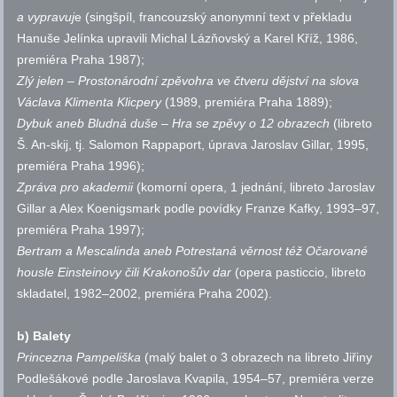
a vypravuj
e (singšpíl, francouzský anonymní text v překladu
Hanuše Jelínka upravili Michal Lázňovský a Karel Kříž, 1986,
premiéra Praha 1987);
Zlý jelen – Prostonárodní zpěvohra ve čtveru dějství na slova
Václava Klimenta Klicpery
(1989, premiéra Praha 1889);
Dybuk
aneb Bludná duše – Hra se zpěvy o 12 obrazech
(libreto
Š. An-skij,
tj.
Salomon Rappaport, úprava Jaroslav Gillar, 1995,
premiéra Praha 1996);
Zpráva pro akademii
(komorní opera, 1 jednání, libreto Jaroslav
Gillar a Alex Koenigsmark podle povídky Franze Kafky, 1993–97,
premiéra Praha 1997);
Bertram a Mescalinda aneb Potrestaná věrnost též Očarované
housle Einsteinovy čili Krakonošův dar
(opera pasticcio, libreto
skladatel, 1982–2002, premiéra Praha 2002).
b) Balety
Princezna Pampeliška
(malý balet o 3 obrazech na libreto Jiřiny
Podlešákové podle Jaroslava Kvapila, 1954–57, premiéra verze