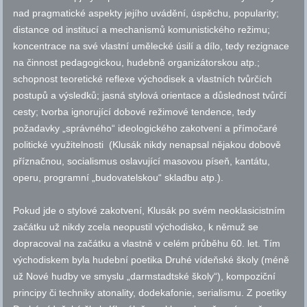
nad pragmatické aspekty jejího uvádění, úspěchu, popularity;
distance od institucí a mechanismů komunistického režimu;
koncentrace na své vlastní umělecké úsilí a dílo, tedy rezignace
na činnost pedagogickou, hudebně organizátorskou atp.;
schopnost teoretické reflexe východisek a vlastních tvůrčích
postupů a výsledků; jasná stylová orientace a důslednost tvůrčí
cesty; tvorba ignorující dobové režimové tendence, tedy
požadavky „správného“ ideologického zakotvení a přímočaré
politické využitelnosti (Klusák nikdy nenapsal nějakou dobově
příznačnou, socialismus oslavující masovou píseň, kantátu,
operu, programní „budovatelskou“ skladbu atp.).
Pokud jde o stylové zakotvení, Klusák po svém neoklasicistním
začátku už nikdy zcela neopustil východisko, k němuž se
dopracoval na začátku a vlastně v celém průběhu 60. let. Tím
východiskem byla hudební poetika Druhé vídeňské školy (méně
už Nové hudby ve smyslu „darmstadtské školy“), kompoziční
principy či techniky atonality, dodekafonie, serialismu. Z poetiky