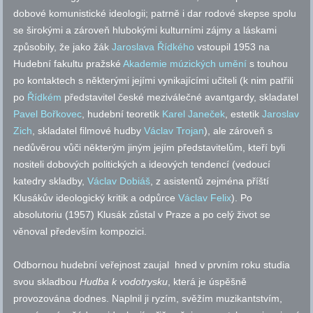
dobové komunistické ideologii; patrně i dar rodové skepse spolu
se širokými a zároveň hlubokými kulturními zájmy a láskami
způsobily, že jako žák
Jaroslava Řídkého
vstoupil 1953 na
Hudební fakultu pražské
Akademie múzických umění
s touhou
po kontaktech s některými jejími vynikajícími učiteli (k nim patřili
po
Řídkém
představitel české meziválečné avantgardy, skladatel
Pavel Bořkovec
, hudební teoretik
Karel Janeček
, estetik
Jaroslav
Zich
, skladatel filmové hudby
Václav Trojan
), ale zároveň s
nedůvěrou vůči některým jiným jejím představitelům, kteří byli
nositeli dobových politických a ideových tendencí (vedoucí
katedry skladby,
Václav Dobiáš
, z asistentů zejména příští
Klusákův ideologický kritik a odpůrce
Václav Felix
). Po
absolutoriu (1957) Klusák zůstal v Praze a po celý život se
věnoval především kompozici.
Odbornou hudební veřejnost zaujal hned v prvním roku studia
svou skladbou
Hudba k vodotrysku
, která je úspěšně
provozována dodnes. Naplnil ji ryzím, svěžím muzikantstvím,