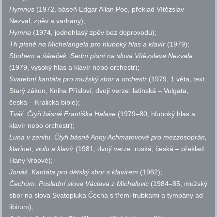
Hymnus
(1972, báseň Edgar Allan Poe, překlad Vítězslav
Nezval, zpěv a varhany);
Hymna
(1974, jednohlasý zpěv bez doprovodu);
Tři písně na Michelangela pro hluboký hlas a klavír
(1979);
Sbohem a šáteček. Sedm písní na slova Vítězslava Nezvala
(1979, vysoký hlas a klavír nebo orchestr);
Svatební kantáta pro mužský sbor a orchestr
(1979, 1 věta, text
Starý zákon, Kniha Přísloví, dvojí verze: latinská – Vulgata,
česká – Kralická bible);
Tvář. Čtyři básně Františka Halase
(1979–80, hluboký hlas a
klavír nebo orchestr);
Luna v zenitu. Čtyři básně Anny Achmatovové pro mezzosoprán,
klarinet, violu a klavír
(1981, dvojí verze: ruská, česká – překlad
Hany Vrbové);
Jonáš. Kantáta pro dětský sbor s klavírem
(1982);
Čechům. Poslední slova Václava z Michalovic
(1984–85, mužský
sbor na slova Svatopluka Čecha s třemi trubkami a tympány ad
libitum);