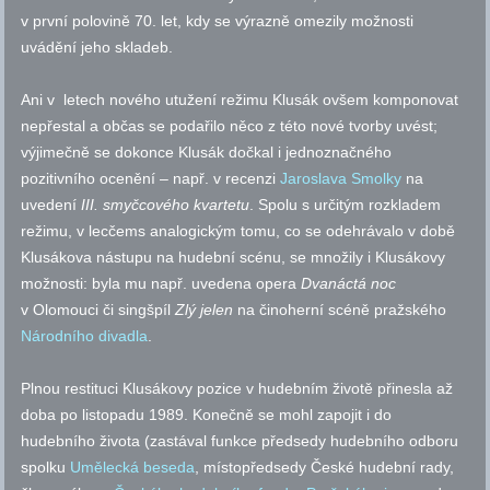
v první polovině 70. let, kdy se výrazně omezily možnosti
uvádění jeho skladeb.
Ani v letech nového utužení režimu Klusák ovšem komponovat
nepřestal a občas se podařilo něco z této nové tvorby uvést;
výjimečně se dokonce Klusák dočkal i jednoznačného
pozitivního ocenění –
např.
v recenzi
Jaroslava Smolky
na
uvedení
III. smyčcového kvartetu
. Spolu s určitým rozkladem
režimu, v lecčems analogickým tomu, co se odehrávalo v době
Klusákova nástupu na hudební scénu, se množily i Klusákovy
možnosti: byla mu
např.
uvedena opera
Dvanáctá noc
v Olomouci či singšpíl
Zlý jelen
na činoherní scéně pražského
Národního divadla
.
Plnou restituci Klusákovy pozice v hudebním životě přinesla až
doba po listopadu 1989. Konečně se mohl zapojit i do
hudebního života (zastával funkce předsedy hudebního odboru
spolku
Umělecká beseda
, místopředsedy České hudební rady,