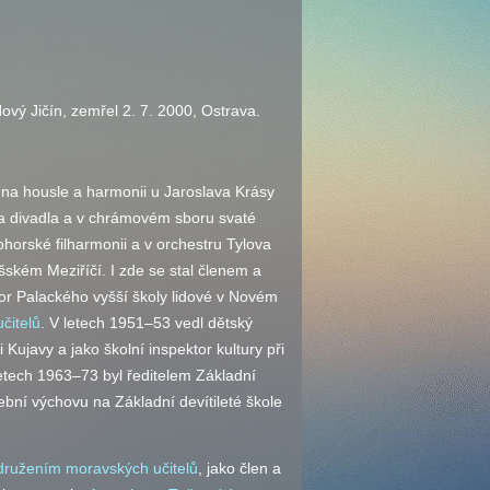
ový Jičín, zemřel 2. 7. 2000, Ostrava.
na housle a harmonii u Jaroslava Krásy
a divadla a v chrámovém sboru svaté
horské filharmonii a v orchestru Tylova
šském Meziříčí. I zde se stal členem a
or Palackého vyšší školy lidové v Novém
čitelů
. V letech 1951–53 vedl dětský
 Kujavy a jako školní inspektor kultury při
tech 1963–73 byl ředitelem Základní
ební výchovu na Základní devítileté škole
ružením moravských učitelů
, jako člen a