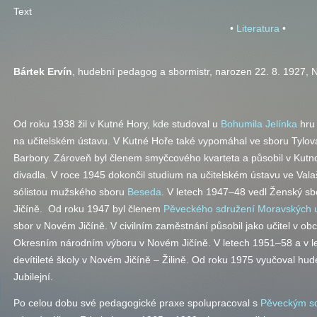
Text
•
Literatura
•
Bártek Ervín
, hudební pedagog a sbormistr, narozen 22. 8. 1927, N
Od roku 1938 žil v Kutné Hory, kde studoval u
Bohumila Jelínka
hru 
na učitelském ústavu. V Kutné Hoře také vypomáhal ve sboru Tylov
Barbory. Zároveň byl členem smyčcového kvarteta a působil v Kutno
divadla. V roce 1945 dokončil studium na učitelském ústavu ve Vala
sólistou mužského sboru
Beseda
. V letech 1947–48 vedl Ženský sb
Jičíně. Od roku 1947 byl členem
Pěveckého sdružení Moravských u
sbor v Novém Jičíně. V civilním zaměstnání působil jako učitel v obci
Okresním národním výboru v Novém Jičíně. V letech 1951–58 a v le
devítileté školy v Novém Jičíně – Žilině. Od roku 1975 vyučoval hud
Jubilejní.
Po celou dobu své pedagogické praxe spolupracoval s
Pěveckým sd