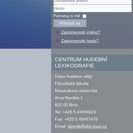
Uživatelské
jméno
Heslo
Pamatuj si mě
Přihlásit se
Zapomenuté jméno?
Zapomenuté heslo?
CENTRUM HUDEBNÍ
LEXIKOGRAFIE
Ústav hudební vědy
Filozofická fakulta
Masarykova univerzita
Arna Nováka 1
602 00 Brno
Tel: +420 5 49494623
Fax: +420 5 49497478
Email:
slovnik@phil.muni.cz