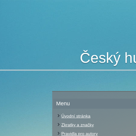
Český hu
Menu
Úvodní stránka
Zkratky a značky
Pravidla pro autory