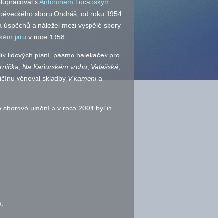
olupracoval s
Antonínem Tučapským
.
 pěveckého sboru Ondráš, od roku 1954
a úspěchů a náležel mezi vyspělé sbory
kém jaru
v roce 1958.
lik lidových písní, pásmo halekaček pro
rnička
,
Na Kaňurském vrchu
,
Valašská
,
ičínu věnoval skladby
V kameni
a
 sborové umění a v roce 2004 byl in
.