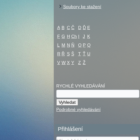
Soubory ke stažení
A
B
C
Č
D
Ď
E
F
G
H
Ch
I
J
K
L
M
N
Ň
O
P
Q
R
Ř
S
Š
T
Ť
U
V
W
X
Y
Z
Ž
RYCHLÉ VYHLEDÁVÁNÍ
Podrobné vyhledávání
Přihlášení