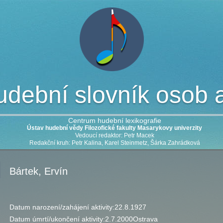
dební slovník osob a 
Centrum hudební lexikografie
Ústav hudební vědy Filozofické fakulty Masarykovy univerzity
Vedoucí redaktor: Petr Macek
Redakční kruh: Petr Kalina, Karel Steinmetz, Šárka Zahrádková
Bártek, Ervín
Datum narození/zahájení aktivity:
22.8.1927
Datum úmrtí/ukončení aktivity:
2.7.2000
Ostrava