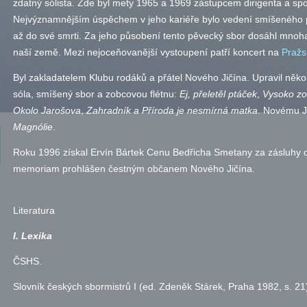
zdatný sólista. Zde byl mety 1965 a 1969 zástupcem dirigenta a sp
Nejvýznamnějším úspěchem v jeho kariéře bylo vedení smíšeného
až do své smrti. Za jeho působení tento pěvecký sbor dosáhl mnoh
naší země. Mezi nejoceňovanější vystoupení patří koncert na
Pražs
Byl zakladatelem Klubu rodáků a přátel Nového Jičína. Upravil něko
sóla, smíšený sbor a zobcovou flétnu:
Ej, přeletěl ptáček
,
Vysoko zo
Okolo Jarošova
,
Zahradník a Příroda je nesmírná matka
. Novému J
Magnólie
.
Roku 1996 získal Ervín Bártek Cenu Bedřicha Smetany za zásluhy o
memoriam prohlášen čestným občanem Nového Jičína.
Literatura
I. Lexika
ČSHS
.
Slovník českých sbormistrů I (
ed.
Zdeněk Stárek, Praha 1982,
s.
21)