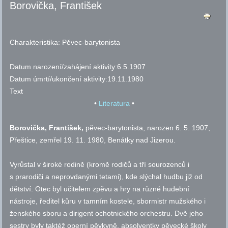
Borovička, František
Charakteristika:
Pěvec-barytonista
Datum narození/zahájení aktivity:
6.5.1907
Datum úmrtí/ukončení aktivity:
19.11.1980
Text
•
Literatura
•
Borovička, František,
pěvec-barytonista, narozen 6. 5. 1907,
Přeštice, zemřel 19. 11. 1980, Benátky nad Jizerou.
Vyrůstal v široké rodině (kromě rodičů a tří sourozenců i
s prarodiči a neprovdanými tetami), kde slýchal hudbu již od
dětství. Otec byl učitelem zpěvu a hry na různé hudební
nástroje, ředitel kůru v tamním kostele, sbormistr mužského i
ženského sboru a dirigent ochotnického orchestru. Dvě jeho
sestry byly taktéž operní pěvkyně, absolventky pěvecké školy