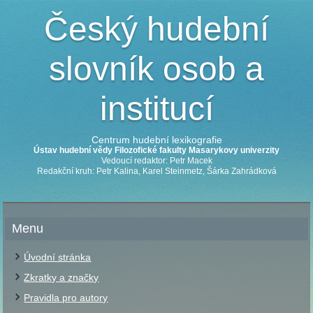
Český hudební
slovník osob a
institucí
Centrum hudební lexikografie
Ústav hudební vědy Filozofické fakulty Masarykovy univerzity
Vedoucí redaktor: Petr Macek
Redakční kruh: Petr Kalina, Karel Steinmetz, Šárka Zahrádková
Menu
Úvodní stránka
Zkratky a značky
Pravidla pro autory