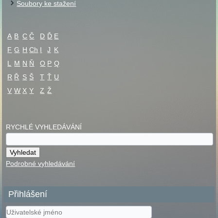
Soubory ke stažení
A
B
C
Č
D
Ď
E
F
G
H
Ch
I
J
K
L
M
N
Ň
O
P
Q
R
Ř
S
Š
T
Ť
U
V
W
X
Y
Z
Ž
RYCHLÉ VYHLEDÁVÁNÍ
Podrobné vyhledávání
Přihlášení