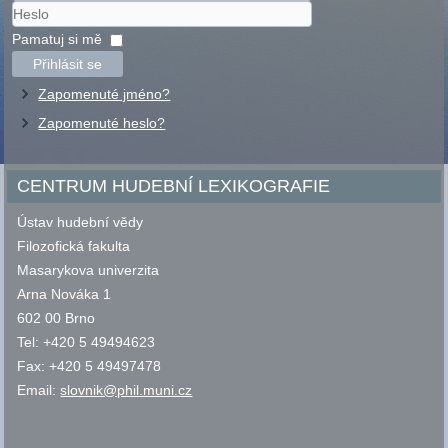
Uživatelské
jméno
Heslo
Pamatuj si mě
Přihlásit se
Zapomenuté jméno?
Zapomenuté heslo?
CENTRUM HUDEBNÍ LEXIKOGRAFIE
Ústav hudební vědy
Filozofická fakulta
Masarykova univerzita
Arna Nováka 1
602 00 Brno
Tel: +420 5 49494623
Fax: +420 5 49497478
Email:
slovnik@phil.muni.cz