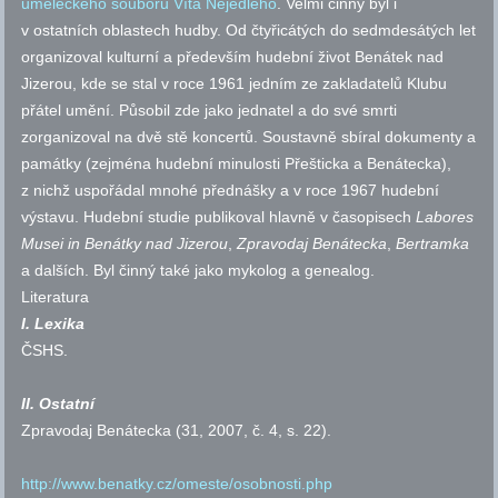
uměleckého souboru Víta Nejedlého
. Velmi činný byl i
v ostatních oblastech hudby. Od čtyřicátých do sedmdesátých let
organizoval kulturní a především hudební život Benátek nad
Jizerou, kde se stal v roce 1961 jedním ze zakladatelů Klubu
přátel umění. Působil zde jako jednatel a do své smrti
zorganizoval na dvě stě koncertů. Soustavně sbíral dokumenty a
památky (zejména hudební minulosti Přešticka a Benátecka),
z nichž uspořádal mnohé přednášky a v roce 1967 hudební
výstavu. Hudební studie publikoval hlavně v časopisech
Labores
Musei in Benátky nad Jizerou
,
Zpravodaj Benátecka
,
Bertramka
a dalších. Byl činný také jako mykolog a genealog.
Literatura
I. Lexika
ČSHS
.
II. Ostatní
Zpravodaj Benátecka (31, 2007,
č.
4,
s.
22).
http://www.benatky.cz/omeste/osobnosti.php