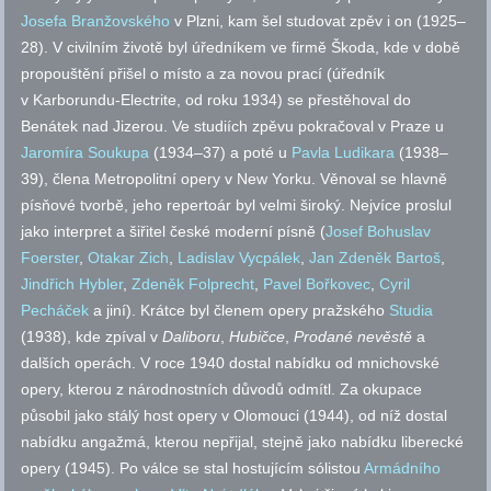
Josefa Branžovského
v Plzni, kam šel studovat zpěv i on (1925–
28). V civilním životě byl úředníkem ve firmě Škoda, kde v době
propouštění přišel o místo a za novou prací (úředník
v Karborundu-Electrite, od roku 1934) se přestěhoval do
Benátek nad Jizerou. Ve studiích zpěvu pokračoval v Praze u
Jaromíra Soukupa
(1934–37) a poté u
Pavla Ludikara
(1938–
39), člena Metropolitní opery v New Yorku. Věnoval se hlavně
písňové tvorbě, jeho repertoár byl velmi široký. Nejvíce proslul
jako interpret a šiřitel české moderní písně (
Josef Bohuslav
Foerster
,
Otakar Zich
,
Ladislav Vycpálek
,
Jan Zdeněk Bartoš
,
Jindřich Hybler
,
Zdeněk Folprecht
,
Pavel Bořkovec
,
Cyril
Pecháček
a jiní). Krátce byl členem opery pražského
Studia
(1938), kde zpíval v
Daliboru
,
Hubičce
,
Prodané nevěstě
a
dalších operách. V roce 1940 dostal nabídku od mnichovské
opery, kterou z národnostních důvodů odmítl. Za okupace
působil jako stálý host opery v Olomouci (1944), od níž dostal
nabídku angažmá, kterou nepřijal, stejně jako nabídku liberecké
opery (1945). Po válce se stal hostujícím sólistou
Armádního